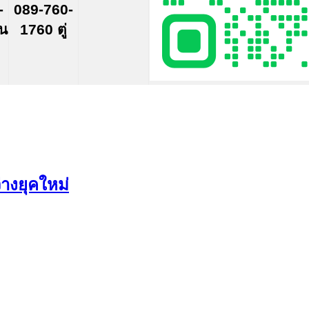
-
089-760-
์น
1760 ตู่
างยุคใหม่