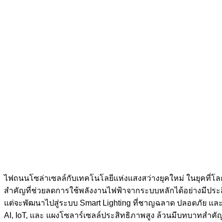
ไฟถนนโซล่าเซลล์กับเทคโนโลยีแห่งแสงสว่างยุคใหม่ ในยุคที่
สำคัญที่ช่วยลดการใช้พลังงานไฟฟ้าจากระบบหลักได้อย่างมีประ
แต่จะพัฒนาไปสู่ระบบ Smart Lighting ที่ชาญฉลาด ปลอดภัย และคุ้มค
AI, IoT, และ แผงโซลาร์เซลล์ประสิทธิภาพสูง ล้วนมีบทบาทสำคัญ