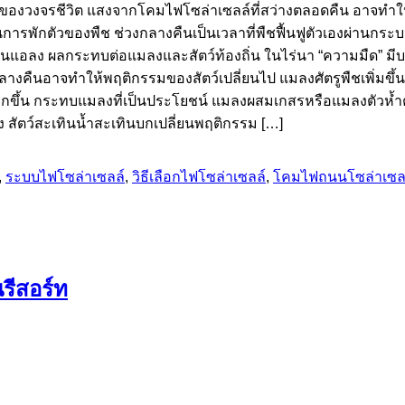
องวงจรชีวิต แสงจากโคมไฟโซล่าเซลล์ที่สว่างตลอดคืน อาจทำให้พ
ารพักตัวของพืช ช่วงกลางคืนเป็นเวลาที่พืชฟื้นฟูตัวเองผ่านกร
ออ่อนแอลง ผลกระทบต่อแมลงและสัตว์ท้องถิ่น ในไร่นา “ความมืด” มี
กลางคืนอาจทำให้พฤติกรรมของสัตว์เปลี่ยนไป แมลงศัตรูพืชเพิ่มขึ
ดมากขึ้น กระทบแมลงที่เป็นประโยชน์ แมลงผสมเกสรหรือแมลงตัวห้ำ
ัตว์สะเทินน้ำสะเทินบกเปลี่ยนพฤติกรรม […]
,
ระบบไฟโซล่าเซลล์
,
วิธีเลือกไฟโซล่าเซลล์
,
โคมไฟถนนโซล่าเซล
รีสอร์ท