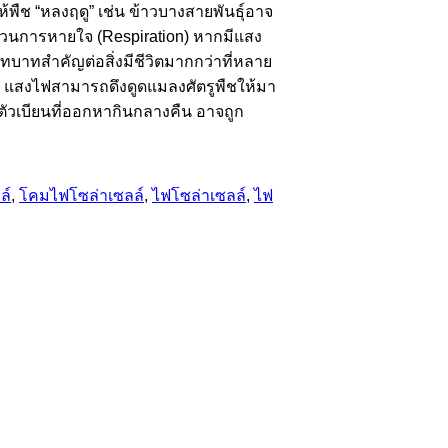
ืช “หลงฤดู” เช่น ข้าวบางสายพันธุ์อาจ
ะบวนการหายใจ (Respiration) หากมีแสง
บทบาทสำคัญต่อสิ่งมีชีวิตมากกว่าที่หลาย
้น แสงไฟสามารถดึงดูดแมลงศัตรูพืชให้มา
ตัวเบียนที่ออกหากินกลางคืน อาจถูก
ล์
,
โคมไฟโซล่าเซลล์
,
ไฟโซล่าเซลล์
,
ไฟ