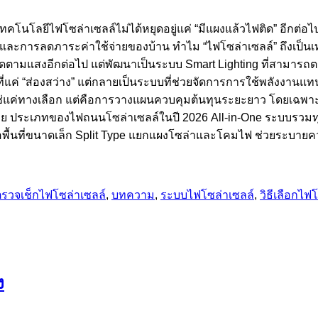
โลยีไฟโซล่าเซลล์ไม่ได้หยุดอยู่แค่ “มีแผงแล้วไฟติด” อีกต่อไป 
นและการลดภาระค่าใช้จ่ายของบ้าน ทำไม “ไฟโซล่าเซลล์” ถึงเป็นเ
–ปิดตามแสงอีกต่อไป แต่พัฒนาเป็นระบบ Smart Lighting ที่สามาร
่แค่ “ส่องสว่าง” แต่กลายเป็นระบบที่ช่วยจัดการการใช้พลังงานแทน 
่แค่ทางเลือก แต่คือการวางแผนควบคุมต้นทุนระยะยาว โดยเฉพาะในพื
่าย ประเภทของไฟถนนโซล่าเซลล์ในปี 2026 All-in-One ระบบรวมทุ
หรือพื้นที่ขนาดเล็ก Split Type แยกแผงโซล่าและโคมไฟ ช่วยระบาย
รวจเช็กไฟโซล่าเซลล์
,
บทความ
,
ระบบไฟโซล่าเซลล์
,
วิธีเลือกไฟ
ง