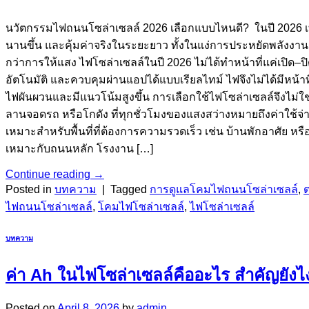
นวัตกรรมไฟถนนโซล่าเซลล์ 2026 เลือกแบบไหนดี? ในปี 2026 เทคโน
นานขึ้น และคุ้มค่าจริงในระยะยาว ทั้งในแง่การประหยัดพลังงา
กว่าการให้แสง ไฟโซล่าเซลล์ในปี 2026 ไม่ได้ทำหน้าที่แค่เปิด
อัตโนมัติ และควบคุมผ่านแอปได้แบบเรียลไทม์ ไฟจึงไม่ได้มีหน้าที
ไฟผันผวนและมีแนวโน้มสูงขึ้น การเลือกใช้ไฟโซล่าเซลล์จึงไม่ใช
ลานจอดรถ หรือโกดัง ที่ทุกชั่วโมงของแสงสว่างหมายถึงค่าใช้จ
เหมาะสำหรับพื้นที่ที่ต้องการความรวดเร็ว เช่น บ้านพักอาศัย 
เหมาะกับถนนหลัก โรงงาน […]
Continue reading
→
Posted in
บทความ
|
Tagged
การดูแลโคมไฟถนนโซล่าเซลล์
,
ต
ไฟถนนโซล่าเซลล์
,
โคมไฟโซล่าเซลล์
,
ไฟโซล่าเซลล์
บทความ
ค่า Ah ในไฟโซล่าเซลล์คืออะไร สำคัญยังไ
Posted on
April 8, 2026
by
admin