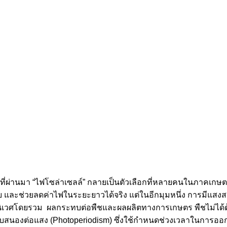
ี่ปีที่ผ่านมา “ไฟโซล่าเซลล์” กลายเป็นตัวเลือกที่หลายคนในภาคเก
สาย และช่วยลดค่าไฟในระยะยาวได้จริง แต่ในอีกมุมหนึ่ง การมีแสงสว่
ะระบบนิเวศโดยรวม ผลกระทบต่อพืชและผลผลิตทางการเกษตร พืชไม่ได
บสนองต่อแสง (Photoperiodism) ซึ่งใช้กำหนดช่วงเวลาในการอ