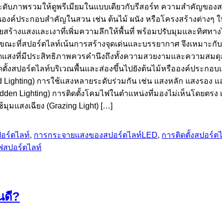
กระดับภาพรวมให้ดูพรีเมียมในแบบเดียวกับรีสอร์ท ความสำคัญขอ
์ประกอบสำคัญในสวน เช่น ต้นไม้ ผนัง หรือโครงสร้างต่างๆ ให้ดู
วยสร้างแสงและเงาที่เพิ่มความลึกให้พื้นที่ พร้อมปรับมุมและทิศ
ขณะที่สปอร์ตไลท์เน้นการสร้างจุดเด่นและบรรยากาศ จึงเหมาะก
ดแสงที่มีประสิทธิภาพควรคำนึงถึงทั้งความสวยงามและความสมดุล
ิดตั้งสปอร์ตไลท์บริเวณพื้นและส่องขึ้นไปยังต้นไม้หรือองค์ประกอ
d Lighting) การใช้แสงหลายระดับร่วมกัน เช่น แสงหลัก แสงรอง แล
en Lighting) การติดตั้งโคมไฟในตำแหน่งที่มองไม่เห็นโดยตรง เช่
มุมแสงเฉียง (Grazing Light) […]
อร์ตไลท์
,
การกระจายแสงของสปอร์ตไลท์LED
,
การติดตั้งสปอร์ต
สปอร์ตไลท์
นดี?