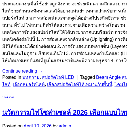
ประกอบต่างๆเมื่อใช้อย่างถูกจังหวะ จะช่วยเพิ่มความลึกและย
ไลท์ช่วยกำหนดทิศทางแสงได้อย่างแม่นยำ เหมาะสำหรับการเน้นองค
สปอร์ตไลท์ สามารถส่องเน้นเฉพาะจุดได้อย่างมีประสิทธิภาพ ช่
สนามทั่วไป ไฟสนามกีฬาให้แสงกระจายเพื่อความสว่างโดยรวม 
เทคนิคการจัดแสงสปอร์ตไลท์ให้ได้บรรยากาศแบบรีสอร์ท การจั
เทคนิคดังต่อไปนี้ 1. การส่องแสงจากด้านล่าง (Uplighting) การต
มิติให้กับสวนได้อย่างชัดเจน 2. การจัดแสงแบบหลายชั้น (Layere
สนใจและไม่ดูราบเรียบจนเกินไป 3. การซ่อนแหล่งกำเนิดแสง (Hidd
ให้เกิดเอฟเฟกต์แสงที่ดูเป็นธรรมชาติและมีความหรูหรา 4. การใช้
Continue reading
→
Posted in
บทความ
,
สปอร์ตไลท์ LED
|
Tagged
Beam Angle สป
ไลท์
,
เลือกสปอร์ตไลท์
,
เลือกสปอร์ตไลท์ให้เหมาะกับพื้นที่
,
โคมไฟ
บทความ
นวัตกรรมไฟโซล่าเซลล์ 2026 เลือกแบบไห
Posted on
April 10, 2026
by
admin