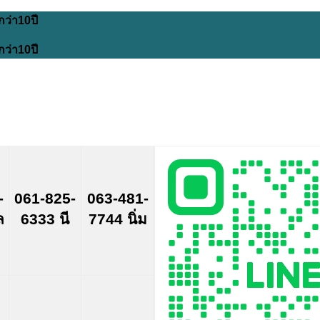
กว่า10ปี
กว่า10ปี
-
061-825-
063-481-
ล
6333 นี
7744 นิ่ม