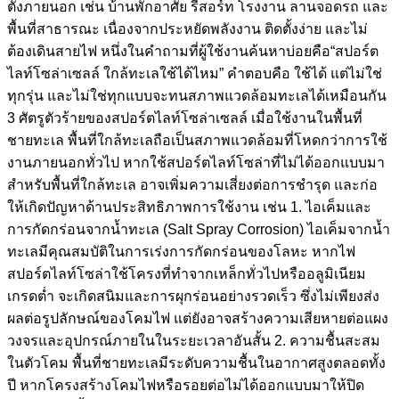
ตั้งภายนอก เช่น บ้านพักอาศัย รีสอร์ท โรงงาน ลานจอดรถ และ
พื้นที่สาธารณะ เนื่องจากประหยัดพลังงาน ติดตั้งง่าย และไม่
ต้องเดินสายไฟ หนึ่งในคำถามที่ผู้ใช้งานค้นหาบ่อยคือ“สปอร์ต
ไลท์โซล่าเซลล์ ใกล้ทะเลใช้ได้ไหม” คำตอบคือ ใช้ได้ แต่ไม่ใช่
ทุกรุ่น และไม่ใช่ทุกแบบจะทนสภาพแวดล้อมทะเลได้เหมือนกัน
3 ศัตรูตัวร้ายของสปอร์ตไลท์โซล่าเซลล์ เมื่อใช้งานในพื้นที่
ชายทะเล พื้นที่ใกล้ทะเลถือเป็นสภาพแวดล้อมที่โหดกว่าการใช้
งานภายนอกทั่วไป หากใช้สปอร์ตไลท์โซล่าที่ไม่ได้ออกแบบมา
สำหรับพื้นที่ใกล้ทะเล อาจเพิ่มความเสี่ยงต่อการชำรุด และก่อ
ให้เกิดปัญหาด้านประสิทธิภาพการใช้งาน เช่น 1. ไอเค็มและ
การกัดกร่อนจากน้ำทะเล (Salt Spray Corrosion) ไอเค็มจากน้ำ
ทะเลมีคุณสมบัติในการเร่งการกัดกร่อนของโลหะ หากไฟ
สปอร์ตไลท์โซล่าใช้โครงที่ทำจากเหล็กทั่วไปหรืออลูมิเนียม
เกรดต่ำ จะเกิดสนิมและการผุกร่อนอย่างรวดเร็ว ซึ่งไม่เพียงส่ง
ผลต่อรูปลักษณ์ของโคมไฟ แต่ยังอาจสร้างความเสียหายต่อแผง
วงจรและอุปกรณ์ภายในในระยะเวลาอันสั้น 2. ความชื้นสะสม
ในตัวโคม พื้นที่ชายทะเลมีระดับความชื้นในอากาศสูงตลอดทั้ง
ปี หากโครงสร้างโคมไฟหรือรอยต่อไม่ได้ออกแบบมาให้ปิด