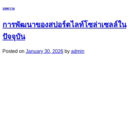
บทความ
การพัฒนาของสปอร์ตไลท์โซล่าเซลล์ใน
ปัจจุบัน
Posted on
January 30, 2026
by
admin