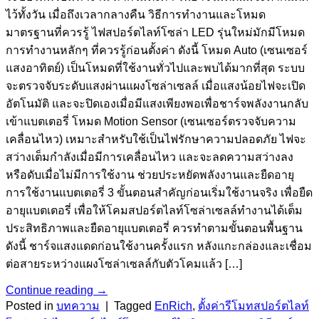
ไว้ทั้งวัน เมื่อถึงเวลากลางคืน วิธีการทำงานและโหมด
มาตรฐานที่ควรรู้ ไฟสปอร์ตไลท์โซล่า LED รุ่นใหม่มักมีโหมด
การทำงานหลักๆ ที่ควรรู้ก่อนตั้งค่า ดังนี้ โหมด Auto (เซนเซอร์
แสงอาทิตย์) เป็นโหมดที่ใช้งานทั่วไปและพบได้มากที่สุด ระบบ
จะตรวจจับระดับแสงผ่านแผงโซล่าเซลล์ เมื่อแสงน้อยไฟจะเปิด
อัตโนมัติ และจะปิดเองเมื่อมีแสงเพียงพอเพื่อชาร์จพลังงานกลับ
เข้าแบตเตอรี่ โหมด Motion Sensor (เซนเซอร์ตรวจจับความ
เคลื่อนไหว) เหมาะสำหรับใช้เป็นไฟรักษาความปลอดภัย ไฟจะ
สว่างเต็มกำลังเมื่อมีการเคลื่อนไหว และจะลดความสว่างลง
หรือดับเมื่อไม่มีการใช้งาน ช่วยประหยัดพลังงานและยืดอายุ
การใช้งานแบตเตอรี่ 3 ขั้นตอนสำคัญก่อนเริ่มใช้งานจริง เพื่อยืด
อายุแบตเตอรี่ เพื่อให้โคมสปอร์ตไลท์โซล่าเซลล์ทำงานได้เต็ม
ประสิทธิภาพและยืดอายุแบตเตอรี่ ควรทำตามขั้นตอนพื้นฐาน
ดังนี้ ชาร์จแสงแดดก่อนใช้งานครั้งแรก หลังแกะกล่องและเชื่อม
ต่อสายระหว่างแผงโซล่าเซลล์กับตัวโคมแล้ว […]
Continue reading
→
Posted in
บทความ
|
Tagged
EnRich
,
ตั้งค่ารีโมทสปอร์ตไลท์