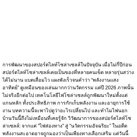
การพัฒนาของสปอร์ตไลท์โซล่าเซลล์ในปัจจุบัน เมื่อไม่กี่ปีก่อน
สปอร์ตไลท์โซล่าเซลล์เคยเป็นของที่หลายคนเข็ด หลายรุ่นสว่าง
ได้ไม่นาน แบตเสื่อมไว แผงพังเร็วจนคำว่า “พลังงานแสง
อาทิตย์” ดูเหมือนของเล่นมากกว่านวัตกรรม แต่ปี 2026 ภาพนั้น
ไม่จริงอีกต่อไป เทคโนโลยีไฟโซล่าเซลล์ถูกพัฒนาใหม่ตั้งแต่
แกนหลัก ทั้งประสิทธิภาพ การกักเก็บพลังงาน และอายุการใช้
งาน บทความนี้จะพาไปดูว่าอะไรเปลี่ยนไป และทำไมไฟนอก
บ้านวันนี้ถึงไม่เหมือนที่เคยรู้จัก วิวัฒนาการของสปอร์ตไลท์โซ
ล่าเซลล์: จากแค่ “ไฟส่องทาง” สู่ “นวัตกรรมอัจฉริยะ” ในอดีต
พลังงานสะอาดอาจถูกมองว่าเป็นเพียงทางเลือกเสริม แต่วันนี้