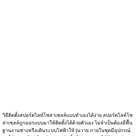
วิธีติดตั้งสปอร์ตไลท์โซล่าเซลล์แบบทำเองได้ง่าย สปอร์ตไลท์โซ
ล่าเซลล์ถูกออกแบบมาให้ติดตั้งได้ด้วยตัวเอง ไม่จำเป็นต้องมีพื้น
ฐานงานช่างหรือเดินระบบไฟฟ้าให้วุ่นวาย ภายในชุดมีอุปกรณ์