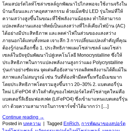
โคมสปอร์ตไลท์โซล่าเซลล์ถูกพัฒนาไปไกลพอจะใช้งานจริงใน
บ้านเรือนและภาคอุตสาหกรรม ด้วยเม็ดชิป LED รุ่นใหม่ที่ให้
ความสว่างสูงขึ้นในขณะที่ใช้พลังงานน้อยลง ทำให้สามารถ
แปลงพลังงานแสงอาทิตย์เป็นแสงสว่างที่ใกล้เคียงไฟบ้าน (AC)
ได้อย่างมีประสิทธิภาพ และลดค่าไฟในส่วนของแสงสว่าง
ภายนอกได้แทบทั้งหมด เจาะลึก 3 การเปลี่ยนแปลงสำคัญที่คุณ
ต้องรู้ก่อนเลือกซื้อ 1. ประสิทธิภาพแผงโซล่าเซลล์ แผงโซล่า
เซลล์ในปัจจุบันพัฒนาไปสู่เทคโนโลยี Monocrystalline ซึ่งให้
ประสิทธิภาพในการแปลงพลังงานสูงกว่าแผง Polycrystalline
รุ่นเก่าอย่างชัดเจน จุดเด่นคือยังสามารถผลิตพลังงานได้ดีแม้ใน
สภาพแสงไม่สมบูรณ์ เช่น วันที่ท้องฟ้ามืดครึ้มหรือมีเมฆมาก
โดยประสิทธิภาพโดยรวมสูงขึ้นราว 20–30% 2. แบตเตอรี่รุ่น
ใหม่ LiFePO4 หัวใจสำคัญของไฟสปอร์ตไลท์โซล่ายุคใหม่คือ
แบตเตอรี่ลิเธียมฟอสเฟต (LiFePO4) ซึ่งเข้ามาแทนแบตเตอรี่รุ่น
เก่า ด้วยความสามารถในการชาร์จซ้ำได้มากกว่า […]
Continue reading
→
Posted in
บทความ
|
Tagged
EnRich
,
การพัฒนาของสปอร์ต
ไลท์โซล่าเซลล์
,
นวัตกรรมสปอร์ตไลท์โซล่าเซลล์
,
บทความ
,