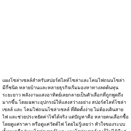
แผงโซล่าเซลล์สำหรับสปอร์ตไลท์โซล่าและโคมไฟถนนโซล่า
มีกี่ชนิด หลายบ้านและหลายธุรกิจเริ่มมองหาทางลดต้นทุน
ระยะยาว พลังงานแสงอาทิตย์เลยกลายเป็นตัวเลือกที่ถูกพูดถึง
มากขึ้น โดยเฉพาะอุปกรณ์ให้แสงสว่างอย่าง สปอร์ตไลท์โซล่า
เซลล์ และ โคมไฟถนนโซล่าเซลล์ ที่ติดตั้งง่าย ไม่ต้องเดินสาย
ไฟ และช่วยประหยัดค่าไฟได้จริง แต่ปัญหาคือ หลายคนเลือกซื้อ
โดยดูแค่ราคา หรือดูแค่วัตต์ไฟ โดยไม่รู้เลยว่า หัวใจของระบบ