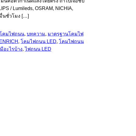
าะมันคือตัวกำเนิดแสงโดยตรง ถ้าไปเจอชิป
HILIPS / Lumileds, OSRAM, NICHIA,
่นชั่วโมง […]
 โคมไฟถนน
,
บทความ
,
มาตรฐานโคมไฟ
 ENRICH
,
โคมไฟถนน LED
,
โคมไฟถนน
มีอะไรบ้าง
,
ไฟถนน LED