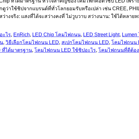
LED Chip ที่ได้มาตรฐาน หัวใจสำคัญของโคมไฟก็คือตัวชิป LED เพร
็กดูว่าใช้ชิปจากแบรนด์ที่ทั่วโลกยอมรับหรือเปล่า เช่น CREE, P
งจริง: แสงที่ได้จะสว่างคงที่ ไม่วูบวาบ สว่างนาน: ใช้ได้หลายหมื
ออะไร
,
EnRich
,
LED Chip โคมไฟถนน
,
LED Street Light
,
Lumen
นน
,
วิธีเลือกโคมไฟถนน LED
,
สเปกโคมไฟถนน LED
,
โคมไฟถนน
ที่ได้มาตรฐาน
,
โคมไฟถนน LED ใช้ชิปอะไร
,
โคมไฟถนนที่ดีต้อง