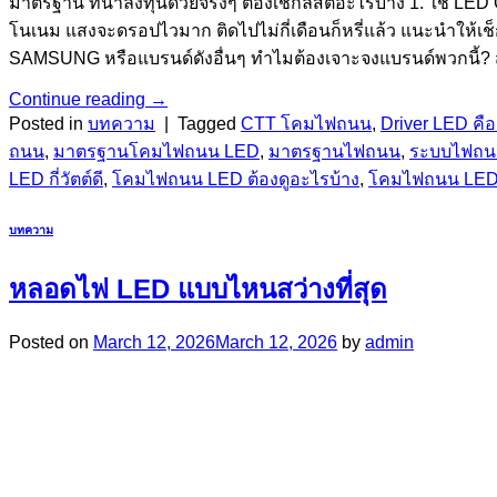
มาตรฐาน ที่น่าลงทุนด้วยจริงๆ ต้องเช็กลิสต์อะไรบ้าง 1. ใช้ 
โนเนม แสงจะดรอปไวมาก ติดไปไม่กี่เดือนก็หรี่แล้ว แนะนำให้เช
SAMSUNG หรือแบรนด์ดังอื่นๆ ทำไมต้องเจาะจงแบรนด์พวกนี้? สว่า
Continue reading
→
Posted in
บทความ
|
Tagged
CTT โคมไฟถนน
,
Driver LED คื
ถนน
,
มาตรฐานโคมไฟถนน LED
,
มาตรฐานไฟถนน
,
ระบบไฟถ
LED กี่วัตต์ดี
,
โคมไฟถนน LED ต้องดูอะไรบ้าง
,
โคมไฟถนน LED 
บทความ
หลอดไฟ LED แบบไหนสว่างที่สุด
Posted on
March 12, 2026
March 12, 2026
by
admin