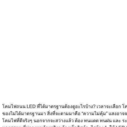
โคมไฟถนน LED ที่ได้มาตรฐานต้องดูอะไรบ้าง? เวลาจะเลือก โคม
ของไม่ได้มาตรฐานมา สิ่งที่จะตามมาคือ “ความไม่คุ้ม” แสงอาจจะดร
โคมไฟที่ดีจริงๆ นอกจากจะสว่างแล้ว ต้อง ทนแดด ทนฝน และ ระบ