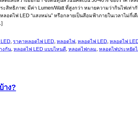
ผลิตแสงสว่างออกมา ซึ่งต้นทุนส่วนนี้คิดเป็น 30-40% ของราคาห
ประสิทธิภาพ: มีค่า Lumen/Watt ที่สูงกว่า หมายความว่ากินไฟเท่
ให้หลอดไฟ LED “แสงหม่น” หรือกลายเป็นสีอมฟ้าภายในเวลาไม่กี่เ
…]
 LED
,
ราคาหลอดไฟ LED
,
หลอดไฟ
,
หลอดไฟ LED
,
หลอดไฟ LE
างกัน
,
หลอดไฟ LED แบบไหนดี
,
หลอดไฟกลม
,
หลอดไฟประหยัด
บ้าง?