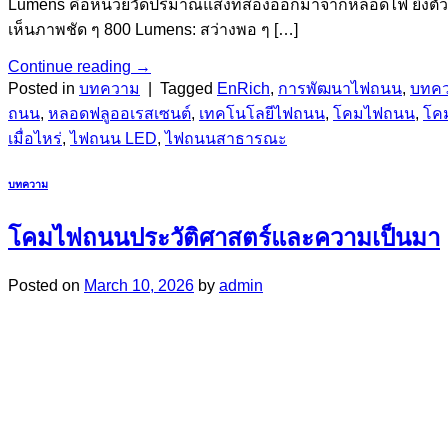
Lumens คือหน่วยวัดปริมาณแสงที่ส่องออกมาจากหลอดไฟ ยิ่งตัวเลขนี้
เห็นภาพชัด ๆ 800 Lumens: สว่างพอ ๆ […]
Continue reading
→
Posted in
บทความ
|
Tagged
EnRich
,
การพัฒนาไฟถนน
,
บทค
ถนน
,
หลอดฟลูออเรสเซนต์
,
เทคโนโลยีไฟถนน
,
โคมไฟถนน
,
โค
เมื่อไหร่
,
ไฟถนน LED
,
ไฟถนนสาธารณะ
บทความ
โคมไฟถนนประวัติศาสตร์และความเป็นมา
Posted on
March 10, 2026
by
admin