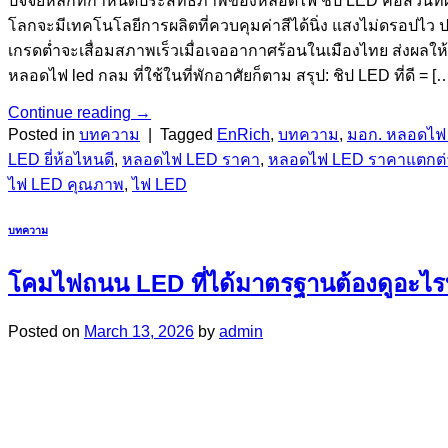
ปัจจัยหลักที่กำหนดประสิทธิภาพของหลอดไฟ ชิป LED คือส่วนที่
โลกจะมีเทคโนโลยีการผลิตที่ควบคุมค่าสีได้นิ่ง แสงไม่ดรอปไว 
เกรดต่ำจะเสื่อมสภาพเร็วเมื่อเจออากาศร้อนในเมืองไทย ส่งผล
หลอดไฟ led กลม ที่ใช้ในที่พักอาศัยก็ตาม สรุป: ชิป LED ที่ดี = [
Continue reading
→
Posted in
บทความ
|
Tagged
EnRich
,
บทความ
,
มอก. หลอดไฟ
LED ยี่ห้อไหนดี
,
หลอดไฟ LED ราคา
,
หลอดไฟ LED ราคาแตกต่
ไฟ LED คุณภาพ
,
ไฟ LED
บทความ
โคมไฟถนน LED ที่ได้มาตรฐานต้องดูอะไร
Posted on
March 13, 2026
by
admin