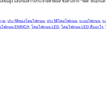
สูง แสงก็ยิ่งสว่างกระจายทั่วพื้นที่ ซึ่งต่างจาก “วัตต์” ที่บอกแค
วาม
,
ประวัติของโคมไฟถนน
,
ประวัติโคมไฟถนน
,
ระบบไฟถนน
,
ระ
มไฟถนน ENRICH
,
โคมไฟถนน LED
,
โคมไฟถนน LED คืออะไร
,