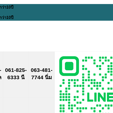
กว่า10ปี
กว่า10ปี
-
061-825-
063-481-
ล
6333 นี
7744 นิ่ม