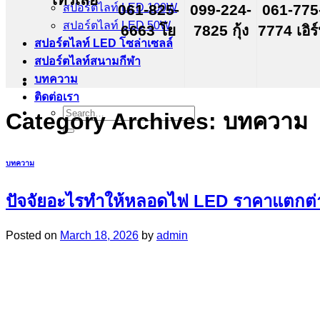
สปอร์ตไลท์ LED 100W
061-825-
099-224-
061-775
สปอร์ตไลท์ LED 50W
6663 โย
7825 กุ้ง
7774 เอิร
สปอร์ตไลท์ LED โซล่าเซลล์
สปอร์ตไลท์สนามกีฬา
บทความ
ติดต่อเรา
Search
Category Archives:
บทความ
for:
บทความ
ปัจจัยอะไรทำให้หลอดไฟ LED ราคาแตกต่
Posted on
March 18, 2026
by
admin