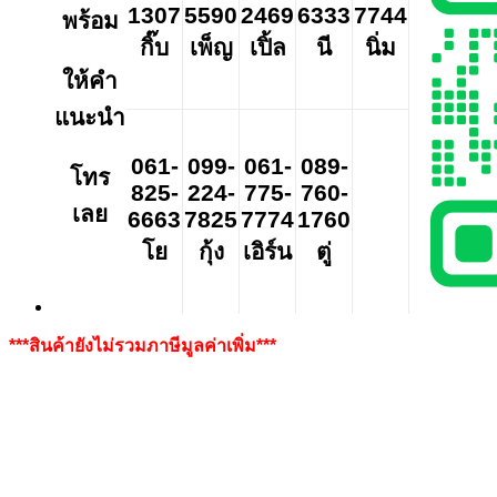
1307
5590
2469
6333
7744
พร้อม
กิ๊บ
เพ็ญ
เปิ้ล
นี
นิ่ม
ให้คำ
แนะนำ
061-
099-
061-
089-
โทร
825-
224-
775-
760-
เลย
6663
7825
7774
1760
โย
กุ้ง
เอิร์น
ตู่
***สินค้ายังไม่รวมภาษีมูลค่าเพิ่ม***