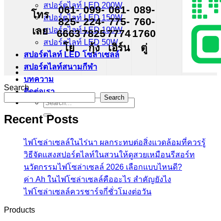
สปอร์ตไลท์ LED 200W
061-
099-
061-
089-
โทร
สปอร์ตไลท์ LED 150W
825-
224-
775-
760-
เลย
สปอร์ตไลท์ LED 100W
6663
7825
7774
1760
สปอร์ตไลท์ LED 50W
โย
กุ้ง
เอิร์น
ตู่
สปอร์ตไลท์ LED โซล่าเซลล์
สปอร์ตไลท์สนามกีฬา
บทความ
Search
ติดต่อเรา
Search
Search
for:
Recent Posts
ไฟโซล่าเซลล์ในไร่นา ผลกระทบต่อสิ่งแวดล้อมที่ควรรู้
วิธีจัดแสงสปอร์ตไลท์ในสวนให้ดูสวยเหมือนรีสอร์ท
นวัตกรรมไฟโซล่าเซลล์ 2026 เลือกแบบไหนดี?
ค่า Ah ในไฟโซล่าเซลล์คืออะไร สำคัญยังไง
ไฟโซล่าเซลล์ควรชาร์จกี่ชั่วโมงต่อวัน
Products