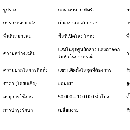
รูปร่าง
กลม แบน กะทัดรัด
ย
การกระจายแสง
เป็นวงกลม สมมาตร
แ
พื้นที่เหมาะสม
พื้นที่เปิดโล่ง โกดัง
พื
แสงในจุดศูนย์กลาง แสงอาจตก
ความสว่างเฉลี่ย
ก
ไม่ทั่วในบางกรณี
ความยากในการติดตั้ง
แขวนติดตั้งในจุดที่ต้องการ
ต
ราคา (โดยเฉลี่ย)
ย่อมเยา
ส
อายุการใช้งาน
50,000 – 100,000 ชั่วโมง
ข
การบำรุงรักษา
เปลี่ยนง่าย
ต