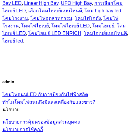
Bay LED
,
Linear High Bay
,
UFO High Bay
,
การเลือกโคม
ไฮเบย์ LED
,
เลือกโคมไฮเบย์แบบไหนดี
,
โคม high bay led
,
โคมโรงงาน
,
โคมไฟอุตสาหกรรม
,
โคมไฟโกดัง
,
โคมไฟ
โรงงาน
,
โคมไฟไฮเบย์
,
โคมไฟไฮเบย์ LED
,
โคมไฮเบย์
,
โคม
ไฮเบย์ LED
,
โคมไฮเบย์ LED ENRICH
,
โคมไฮเบย์แบบไหนดี
,
ไฮเบย์ led
.
admin
โคมไฟถนนLED กับการป้องกันไฟฟ้าสถิต
ทำไมโคมไฟถนนถึงมีแสงเหลืองกับแสงขาว?
นโยบาย
นโยบายการคุ้มครองข้อมูลส่วนบุคคล
นโยบายการใช้คุกกี้