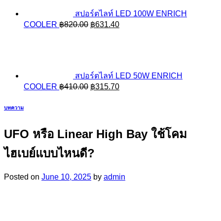
สปอร์ตไลท์ LED 100W ENRICH
Original
Current
COOLER
฿
820.00
฿
631.40
price
price
was:
is:
฿820.00.
฿631.40.
สปอร์ตไลท์ LED 50W ENRICH
Original
Current
COOLER
฿
410.00
฿
315.70
price
price
was:
is:
บทความ
฿410.00.
฿315.70.
UFO หรือ Linear High Bay ใช้โคม
ไฮเบย์แบบไหนดี?
Posted on
June 10, 2025
by
admin