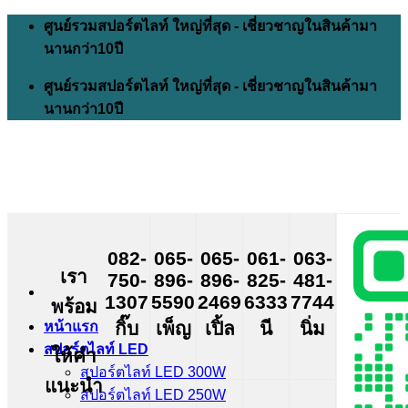
Skip
ศูนย์รวมสปอร์ตไลท์ ใหญ่ที่สุด - เชี่ยวชาญในสินค้ามา
to
นานกว่า10ปี
content
ศูนย์รวมสปอร์ตไลท์ ใหญ่ที่สุด - เชี่ยวชาญในสินค้ามา
นานกว่า10ปี
082-
065-
065-
061-
063-
เรา
750-
896-
896-
825-
481-
1307
5590
2469
6333
7744
พร้อม
กิ๊บ
เพ็ญ
เปิ้ล
นี
นิ่ม
หน้าแรก
สปอร์ตไลท์ LED
ให้คำ
สปอร์ตไลท์ LED 300W
แนะนำ
สปอร์ตไลท์ LED 250W