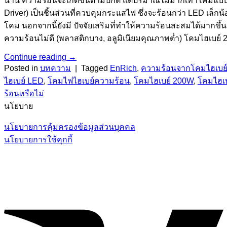
นาน ความร้อนจะเกิดขึ้นตามปกติ แต่ปริมาณไม่มากเท่าโคมแบบเก
Driver) เป็นชิ้นส่วนที่ควบคุมกระแสไฟ ซึ่งจะร้อนกว่า LED เล็
โคม นอกจากนี้ยังมี ปัจจัยเสริมที่ทำให้ความร้อนสะสมได้มากขึ้น
ความร้อนไม่ดี (พลาสติกบาง, อลูมิเนียมคุณภาพต่ำ) โคมไฮเบย์ 
Continue reading
→
Posted in
บทความ
|
Tagged
EnRich
,
ความร้อนจากโคมไฮเบย
ไฮเบย์ LED
,
โคมไฟไฮเบย์ความร้อน
,
โคมไฮเบย์ 200W
,
โคมไฮเ
ร้อนหรือไม่
นโยบาย
นโยบายการคุ้มครองข้อมูลส่วนบุคคล
นโยบายการใช้คุกกี้