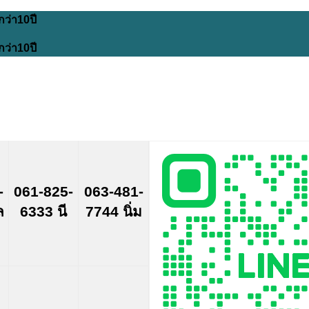
กว่า10ปี
กว่า10ปี
-
061-825-
063-481-
ล
6333 นี
7744 นิ่ม