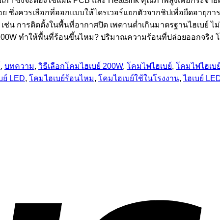
่า ซึ่งจะต้องใช้แผ่น PCB และ Heatsink คุณภาพสูงเพื่อกระจายค
กน้อย ซึ่งควรเลือกที่ออกแบบให้ไดรเวอร์แยกตัวจากชิปเพื่อยืดอา
 เช่น การติดตั้งในพื้นที่อากาศปิด เพดานต่ำเกินมาตรฐานไฮเบย์ ไ
200W ทำให้พื้นที่ร้อนขึ้นไหม? ปริมาณความร้อนที่ปล่อยออกจริง 
์
,
บทความ
,
วิธีเลือกโคมไฮเบย์ 200W
,
โคมไฟไฮเบย์
,
โคมไฟไฮเบย
บย์ LED
,
โคมไฮเบย์ร้อนไหม
,
โคมไฮเบย์ใช้ในโรงงาน
,
ไฮเบย์ LE