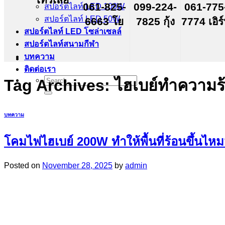
061-825-
099-224-
061-775
สปอร์ตไลท์ LED 100W
สปอร์ตไลท์ LED 50W
6663 โย
7825 กุ้ง
7774 เอิร
สปอร์ตไลท์ LED โซล่าเซลล์
สปอร์ตไลท์สนามกีฬา
บทความ
ติดต่อเรา
Search
Tag Archives:
ไฮเบย์ทำความร้
for:
บทความ
โคมไฟไฮเบย์ 200W ทำให้พื้นที่ร้อนขึ้นไห
Posted on
November 28, 2025
by
admin