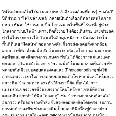
ไฟโซล่าเซลล์ในไร่นา ผลกระทบต่อสิ่งแวดล้อมที่ควรรู้ ช่วงไม่กี่
ปีที่ผ่านมา “ไฟโซล่าเซลล์” กลายเป็นตัวเลือกที่หลายคนในภาค
เกษตรหันมาใช้งานมากขึ้น โดยเฉพาะในพื้นที่ไร่นาที่อยู่ห่าง
ไกลจากระบบไฟฟ้า เพราะติดตั้งง่าย ไม่ต้องเดินสาย และช่วยลด
ค่าไฟในระยะยาวได้จริง แต่ในอีกมุมหนึ่ง การมีแสงสว่างใน
พื้นที่ที่เคย “มืดสนิท” ตอนกลางคืน ก็อาจส่งผลต่อสิ่งแวดล้อม
มากกว่าที่คิด ทั้งต่อพืช สัตว์ และระบบนิเวศโดยรวม ผลกระทบ
ต่อพืชและผลผลิตทางการเกษตร พืชไม่ได้ต้องการแค่แสงแดด
ตอนกลางวัน แต่ยังต้องการ “ความมืด” ในตอนกลางคืนด้วย พืช
หลายชนิดมีระบบตอบสนองต่อแสง (Photoperiodism) ซึ่งใช้
กำหนดช่วงเวลาในการออกดอกและเติบโต หากมีแสงไฟในช่วง
กลางคืนเข้ามาแทรก อาจทำให้วงจรนี้ผิดเพี้ยนได้ การ
แปรปรวนของวงจรชีวิต แสงจากโคมไฟโซล่าเซลล์ที่สว่าง
ตลอดคืน อาจทำให้พืช “หลงฤดู” เช่น ข้าวบางสายพันธุ์อาจไม่
ออกรวง หรือออกรวงช้าลง ซึ่งส่งผลต่อผลผลิตโดยตรง รบกวน
การพักตัวของพืช ช่วงกลางคืนเป็นเวลาที่พืชฟื้นฟูตัวเองผ่าน
กระบวนการหายใจ (Respiration) หากมีแสงรบกวนต่อเนื่อง