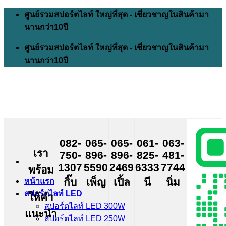
Skip
ศูนย์รวมสปอร์ตไลท์ ใหญ่ที่สุด - เชี่ยวชาญในสินค้ามา
to
นานกว่า10ปี
content
ศูนย์รวมสปอร์ตไลท์ ใหญ่ที่สุด - เชี่ยวชาญในสินค้ามา
นานกว่า10ปี
082-
065-
065-
061-
063-
เรา
750-
896-
896-
825-
481-
1307
5590
2469
6333
7744
พร้อม
กิ๊บ
เพ็ญ
เปิ้ล
นี
นิ่ม
หน้าแรก
สปอร์ตไลท์ LED
ให้คำ
สปอร์ตไลท์ LED 300W
แนะนำ
สปอร์ตไลท์ LED 250W