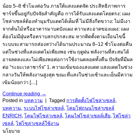
น้อย 5–8 ชั่วโมงต่อวัน ภายใต้แสงแดดจัด ประสิทธิภาพการ
ชาร์จขึ้นอยู่กับปัจจัยสำคัญคือ การได้รับแสงแดดโดยตรง: แผง
โซล่าเซลล์ต้องทำมุมรับแดดได้เต็มที่ ไม่มีสิ่งกีดขวาง: ไม่มีเงา
จากต้นไม้หรืออาคารมาบดบังแผง ความสะอาดของแผง: แผง
ต้องไม่มีฝุ่นหรือคราบสกปรกสะสม หากติดตั้งตามเงื่อนไขนี้
ระบบจะสามารถส่องสว่างได้นานประมาณ 8–12 ชั่วโมงต่อคืน
แต่ในช่วงที่แสงแดดไม่เพียงพอ เช่น ฤดูฝน พลังงานที่สะสมได้
อาจลดลงและไม่เพียงพอต่อการใช้งานตลอดทั้งคืน ปัจจัยที่มีผล
ต่อ “ระยะเวลาชาร์จ” 1. ความเข้มของแสงแดด แสงแดดในช่วง
กลางวันให้พลังงานสูงสุด ขณะที่แสงในช่วงเช้าและเย็นมีความ
เข้มน้อยกว่า […]
Continue reading
→
Posted in
บทความ
|
Tagged
การติดตั้งไฟโซล่าเซลล์
,
บทความ
,
ระบบไฟโซล่าเซลล์
,
โคมไฟถนนโซล่าเซลล์
ENRICH
,
โคมไฟโซล่าเซลล์
,
โคมไฟโซล่าเซลล์เสีย
,
ไฟโซล่า
เซลล์
,
ไฟโซล่าเซลล์ใช้งาน
นโยบาย