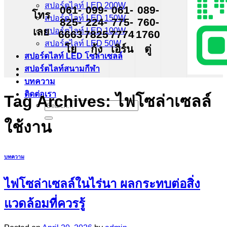
สปอร์ตไลท์ LED 200W
061-
099-
061-
089-
โทร
สปอร์ตไลท์ LED 150W
825-
224-
775-
760-
เลย
สปอร์ตไลท์ LED 100W
6663
7825
7774
1760
สปอร์ตไลท์ LED 50W
โย
กุ้ง
เอิร์น
ตู่
สปอร์ตไลท์ LED โซล่าเซลล์
สปอร์ตไลท์สนามกีฬา
บทความ
ติดต่อเรา
Tag Archives:
ไฟโซล่าเซลล์
Search
for:
ใช้งาน
บทความ
ไฟโซล่าเซลล์ในไร่นา ผลกระทบต่อสิ่ง
แวดล้อมที่ควรรู้