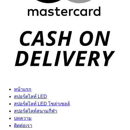
D
หน้าแรก
สปอร์ตไลท์ LED
สปอร์ตไลท์ LED โซล่าเซลล์
สปอร์ตไลท์สนามกีฬา
บทความ
ติดต่อเรา