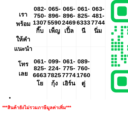
082-
065-
065-
061-
063-
เรา
750-
896-
896-
825-
481-
1307
5590
2469
6333
7744
พร้อม
กิ๊บ
เพ็ญ
เปิ้ล
นี
นิ่ม
ให้คำ
แนะนำ
061-
099-
061-
089-
โทร
825-
224-
775-
760-
เลย
6663
7825
7774
1760
โย
กุ้ง
เอิร์น
ตู่
***สินค้ายังไม่รวมภาษีมูลค่าเพิ่ม***