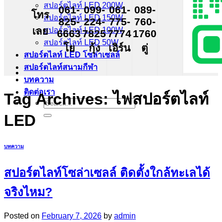
สปอร์ตไลท์ LED 200W
061-
099-
061-
089-
โทร
สปอร์ตไลท์ LED 150W
825-
224-
775-
760-
เลย
สปอร์ตไลท์ LED 100W
6663
7825
7774
1760
สปอร์ตไลท์ LED 50W
โย
กุ้ง
เอิร์น
ตู่
สปอร์ตไลท์ LED โซล่าเซลล์
สปอร์ตไลท์สนามกีฬา
บทความ
ติดต่อเรา
Tag Archives:
ไฟสปอร์ตไลท์
Search
for:
LED
บทความ
สปอร์ตไลท์โซล่าเซลล์ ติดตั้งใกล้ทะเลได้
จริงไหม?
Posted on
February 7, 2026
by
admin