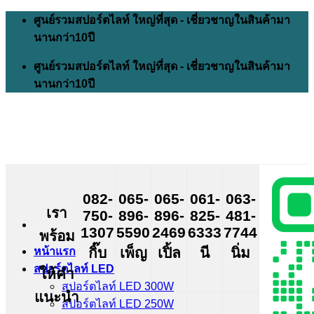
Skip
ศูนย์รวมสปอร์ตไลท์ ใหญ่ที่สุด - เชี่ยวชาญในสินค้ามา
to
นานกว่า10ปี
content
ศูนย์รวมสปอร์ตไลท์ ใหญ่ที่สุด - เชี่ยวชาญในสินค้ามา
นานกว่า10ปี
082-
065-
065-
061-
063-
เรา
750-
896-
896-
825-
481-
1307
5590
2469
6333
7744
พร้อม
กิ๊บ
เพ็ญ
เปิ้ล
นี
นิ่ม
หน้าแรก
สปอร์ตไลท์ LED
ให้คำ
สปอร์ตไลท์ LED 300W
แนะนำ
สปอร์ตไลท์ LED 250W