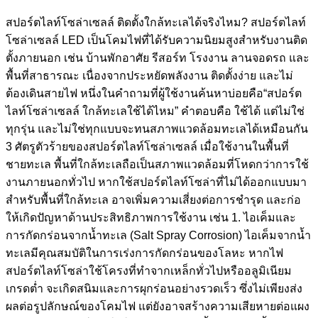
สปอร์ตไลท์โซล่าเซลล์ ติดตั้งใกล้ทะเลได้จริงไหม? สปอร์ตไลท์
โซล่าเซลล์ LED เป็นโคมไฟที่ได้รับความนิยมสูงสำหรับงานติด
ตั้งภายนอก เช่น บ้านพักอาศัย รีสอร์ท โรงงาน ลานจอดรถ และ
พื้นที่สาธารณะ เนื่องจากประหยัดพลังงาน ติดตั้งง่าย และไม่
ต้องเดินสายไฟ หนึ่งในคำถามที่ผู้ใช้งานค้นหาบ่อยคือ“สปอร์ต
ไลท์โซล่าเซลล์ ใกล้ทะเลใช้ได้ไหม” คำตอบคือ ใช้ได้ แต่ไม่ใช่
ทุกรุ่น และไม่ใช่ทุกแบบจะทนสภาพแวดล้อมทะเลได้เหมือนกัน
3 ศัตรูตัวร้ายของสปอร์ตไลท์โซล่าเซลล์ เมื่อใช้งานในพื้นที่
ชายทะเล พื้นที่ใกล้ทะเลถือเป็นสภาพแวดล้อมที่โหดกว่าการใช้
งานภายนอกทั่วไป หากใช้สปอร์ตไลท์โซล่าที่ไม่ได้ออกแบบมา
สำหรับพื้นที่ใกล้ทะเล อาจเพิ่มความเสี่ยงต่อการชำรุด และก่อ
ให้เกิดปัญหาด้านประสิทธิภาพการใช้งาน เช่น 1. ไอเค็มและ
การกัดกร่อนจากน้ำทะเล (Salt Spray Corrosion) ไอเค็มจากน้ำ
ทะเลมีคุณสมบัติในการเร่งการกัดกร่อนของโลหะ หากไฟ
สปอร์ตไลท์โซล่าใช้โครงที่ทำจากเหล็กทั่วไปหรืออลูมิเนียม
เกรดต่ำ จะเกิดสนิมและการผุกร่อนอย่างรวดเร็ว ซึ่งไม่เพียงส่ง
ผลต่อรูปลักษณ์ของโคมไฟ แต่ยังอาจสร้างความเสียหายต่อแผง