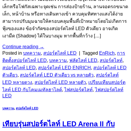
เล็กหรือโฟกัสเฉพาะจุดเช่น การส่องป้ายร้าน, ลานจอดรถขนาด
เล็ก, หน้าบ้าน หรือทางเดินทางเข้า ควบคุมทิศทางแสงได้ง่าย
สามารถปรับมุมฉายให้ครอบคลุมพื้นที่เป้าหมายโดยไม่เกิดการ
ฟุ้งของแสง ข้อจำกัดของสปอร์ตไลท์ LED ตัวเดียว อาจเกิด
เงามืด (Shadow) ได้ในบางมุม หากพื้นที่กว้าง […]
Continue reading
→
Posted in
บทความ
,
สปอร์ตไลท์ LED
|
Tagged
EnRich
,
การ
ติดตั้งสปอร์ตไลท์ LED
,
บทความ
,
ฟลัดไลท์ LED
,
สปอร์ตไลท์
,
สปอร์ตไลท์ LED
,
สปอร์ตไลท์ LED ENRICH
,
สปอร์ตไลท์ LED
ตัวเดียว
,
สปอร์ตไลท์ LED ตัวเดียว vs หลายตัว
,
สปอร์ตไลท์
LED หลายดวง
,
สปอร์ตไลท์ LED หลายตัว
,
เปรียบเทียบสปอร์ต
ไลท์ LED กับโคมเมทัลฮาไลด์
,
ไฟสปอร์ตไลท์
,
ไฟสปอร์ตไลท์
LED
บทความ
,
สปอร์ตไลท์ LED
เทียบรุ่นสปอร์ตไลท์ LED Arena II กับ