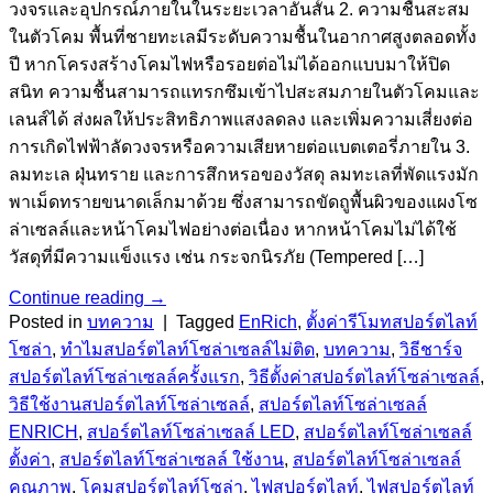
วงจรและอุปกรณ์ภายในในระยะเวลาอันสั้น 2. ความชื้นสะสม
ในตัวโคม พื้นที่ชายทะเลมีระดับความชื้นในอากาศสูงตลอดทั้ง
ปี หากโครงสร้างโคมไฟหรือรอยต่อไม่ได้ออกแบบมาให้ปิด
สนิท ความชื้นสามารถแทรกซึมเข้าไปสะสมภายในตัวโคมและ
เลนส์ได้ ส่งผลให้ประสิทธิภาพแสงลดลง และเพิ่มความเสี่ยงต่อ
การเกิดไฟฟ้าลัดวงจรหรือความเสียหายต่อแบตเตอรี่ภายใน 3.
ลมทะเล ฝุ่นทราย และการสึกหรอของวัสดุ ลมทะเลที่พัดแรงมัก
พาเม็ดทรายขนาดเล็กมาด้วย ซึ่งสามารถขัดถูพื้นผิวของแผงโซ
ล่าเซลล์และหน้าโคมไฟอย่างต่อเนื่อง หากหน้าโคมไม่ได้ใช้
วัสดุที่มีความแข็งแรง เช่น กระจกนิรภัย (Tempered […]
Continue reading
→
Posted in
บทความ
|
Tagged
EnRich
,
ตั้งค่ารีโมทสปอร์ตไลท์
โซล่า
,
ทำไมสปอร์ตไลท์โซล่าเซลล์ไม่ติด
,
บทความ
,
วิธีชาร์จ
สปอร์ตไลท์โซล่าเซลล์ครั้งแรก
,
วิธีตั้งค่าสปอร์ตไลท์โซล่าเซลล์
,
วิธีใช้งานสปอร์ตไลท์โซล่าเซลล์
,
สปอร์ตไลท์โซล่าเซลล์
ENRICH
,
สปอร์ตไลท์โซล่าเซลล์ LED
,
สปอร์ตไลท์โซล่าเซลล์
ตั้งค่า
,
สปอร์ตไลท์โซล่าเซลล์ ใช้งาน
,
สปอร์ตไลท์โซล่าเซลล์
คุณภาพ
,
โคมสปอร์ตไลท์โซล่า
,
ไฟสปอร์ตไลท์
,
ไฟสปอร์ตไลท์