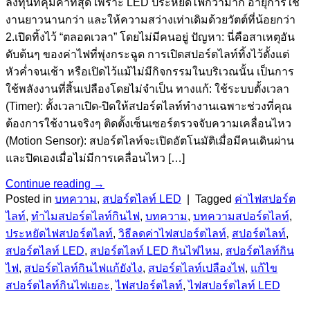
ลงทุนที่คุ้มค่าที่สุด เพราะ LED ประหยัดไฟกว่ามาก อายุการใช้
งานยาวนานกว่า และให้ความสว่างเท่าเดิมด้วยวัตต์ที่น้อยกว่า
2.เปิดทิ้งไว้ “ตลอดเวลา” โดยไม่มีคนอยู่ ปัญหา: นี่คือสาเหตุอัน
ดับต้นๆ ของค่าไฟที่พุ่งกระฉูด การเปิดสปอร์ตไลท์ทิ้งไว้ตั้งแต่
หัวค่ำจนเช้า หรือเปิดไว้แม้ไม่มีกิจกรรมในบริเวณนั้น เป็นการ
ใช้พลังงานที่สิ้นเปลืองโดยไม่จำเป็น ทางแก้: ใช้ระบบตั้งเวลา
(Timer): ตั้งเวลาเปิด-ปิดให้สปอร์ตไลท์ทำงานเฉพาะช่วงที่คุณ
ต้องการใช้งานจริงๆ ติดตั้งเซ็นเซอร์ตรวจจับความเคลื่อนไหว
(Motion Sensor): สปอร์ตไลท์จะเปิดอัตโนมัติเมื่อมีคนเดินผ่าน
และปิดเองเมื่อไม่มีการเคลื่อนไหว […]
Continue reading
→
Posted in
บทความ
,
สปอร์ตไลท์ LED
|
Tagged
ค่าไฟสปอร์ต
ไลท์
,
ทำไมสปอร์ตไลท์กินไฟ
,
บทความ
,
บทความสปอร์ตไลท์
,
ประหยัดไฟสปอร์ตไลท์
,
วิธีลดค่าไฟสปอร์ตไลท์
,
สปอร์ตไลท์
,
สปอร์ตไลท์ LED
,
สปอร์ตไลท์ LED กินไฟไหม
,
สปอร์ตไลท์กิน
ไฟ
,
สปอร์ตไลท์กินไฟแก้ยังไง
,
สปอร์ตไลท์เปลืองไฟ
,
แก้ไข
สปอร์ตไลท์กินไฟเยอะ
,
ไฟสปอร์ตไลท์
,
ไฟสปอร์ตไลท์ LED