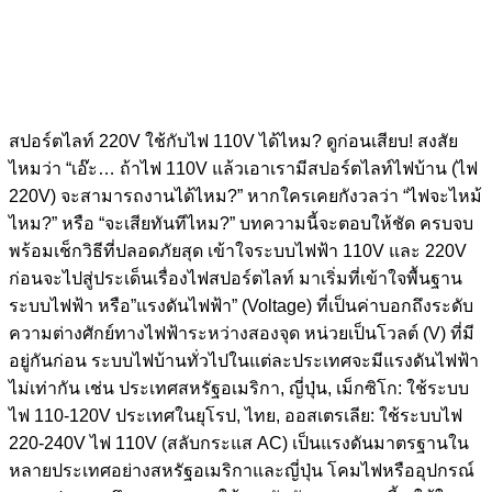
สปอร์ตไลท์ 220V ใช้กับไฟ 110V ได้ไหม? ดูก่อนเสียบ! สงสัย
ไหมว่า “เอ๊ะ… ถ้าไฟ 110V แล้วเอาเรามีสปอร์ตไลท์ไฟบ้าน (ไฟ
220V) จะสามารถงานได้ไหม?” หากใครเคยกังวลว่า “ไฟจะไหม้
ไหม?” หรือ “จะเสียทันทีไหม?” บทความนี้จะตอบให้ชัด ครบจบ
พร้อมเช็กวิธีที่ปลอดภัยสุด เข้าใจระบบไฟฟ้า 110V และ 220V
ก่อนจะไปสู่ประเด็นเรื่องไฟสปอร์ตไลท์ มาเริ่มที่เข้าใจพื้นฐาน
ระบบไฟฟ้า หรือ”แรงดันไฟฟ้า” (Voltage) ที่เป็นค่าบอกถึงระดับ
ความต่างศักย์ทางไฟฟ้าระหว่างสองจุด หน่วยเป็นโวลต์ (V) ที่มี
อยู่กันก่อน ระบบไฟบ้านทั่วไปในแต่ละประเทศจะมีแรงดันไฟฟ้า
ไม่เท่ากัน เช่น ประเทศสหรัฐอเมริกา, ญี่ปุ่น, เม็กซิโก: ใช้ระบบ
ไฟ 110-120V ประเทศในยุโรป, ไทย, ออสเตรเลีย: ใช้ระบบไฟ
220-240V ไฟ 110V (สลับกระแส AC) เป็นแรงดันมาตรฐานใน
หลายประเทศอย่างสหรัฐอเมริกาและญี่ปุ่น โคมไฟหรืออุปกรณ์