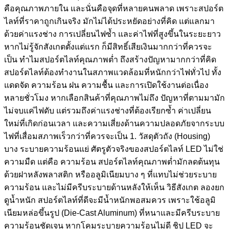
คือคุณภาพภายใน และนั่นคือจุดที่หลายคนพลาด เพราะสปอร์ต
ไลท์ที่ราคาถูกเกินจริง มักไม่ได้ประหยัดอย่างที่คิด แต่แลกมา
ด้วยค่าแรงช่าง การเปลี่ยนไฟซ้ำ และค่าไฟที่สูงขึ้นในระยะยาว
หากไม่รู้จักสังเกตตั้งแต่แรก ก็มีสิทธิ์เสียเงินมากกว่าที่ควรจะ
เป็น ทำไมสปอร์ตไลท์คุณภาพต่ำ ถึงสร้างปัญหามากกว่าที่คิด
สปอร์ตไลท์ต้องทำงานในสภาพแวดล้อมที่หนักกว่าไฟทั่วไป ทั้ง
แดดจัด ความร้อน ฝน ความชื้น และการเปิดใช้งานต่อเนื่อง
หลายชั่วโมง หากเลือกสินค้าที่คุณภาพไม่ถึง ปัญหาที่ตามมามัก
ไม่จบแค่ไฟดับ แต่รวมถึงค่าแรงช่างที่ต้องเรียกซ้ำ ค่าเปลี่ยน
ใหม่ที่เกิดก่อนเวลา และความเสี่ยงด้านความปลอดภัยจากระบบ
ไฟที่เสื่อมสภาพเร็วกว่าที่ควรจะเป็น 1. วัสดุตัวถัง (Housing)
บาง ระบายความร้อนแย่ ศัตรูตัวจริงของสปอร์ตไลท์ LED ไม่ใช่
ความมืด แต่คือ ความร้อน สปอร์ตไลท์คุณภาพต่ำมักลดต้นทุน
ด้วยฝาหลังพลาสติก หรืออลูมิเนียมบาง ๆ ที่แทบไม่ช่วยระบาย
ความร้อน และไม่มีครีบระบายด้านหลังให้เห็น วิธีสังเกต ลองยก
ดูน้ำหนัก สปอร์ตไลท์ที่ดีจะมีน้ำหนักพอสมควร เพราะใช้อลูมิ
เนียมหล่อขึ้นรูป (Die-Cast Aluminum) ที่หนาและมีครีบระบาย
ความร้อนชัดเจน หากโคมระบายความร้อนไม่ดี ชิป LED จะ