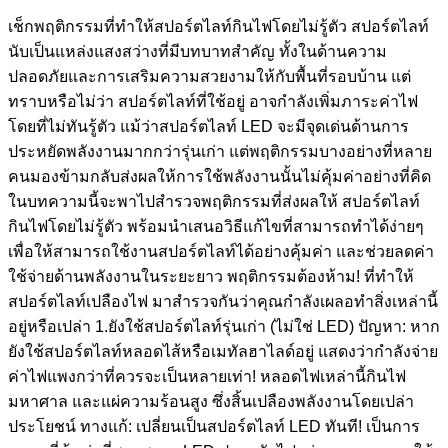
เช็กพฤติกรรมที่ทำให้สปอร์ตไลท์กินไฟโดยไม่รู้ตัว สปอร์ตไลท์
นับเป็นแหล่งแสงสว่างที่มีบทบาทสำคัญ ทั้งในด้านความ
ปลอดภัยและการเสริมความสวยงามให้กับพื้นที่รอบบ้าน แต่
ทราบหรือไม่ว่า สปอร์ตไลท์ที่ใช้อยู่ อาจกำลังเพิ่มภาระค่าไฟ
โดยที่ไม่ทันรู้ตัว แม้ว่าสปอร์ตไลท์ LED จะมีจุดเด่นด้านการ
ประหยัดพลังงานมากกว่ารุ่นเก่า แต่พฤติกรรมบางอย่างที่หลาย
คนมองข้ามกลับส่งผลให้การใช้พลังงานนั้นไม่คุ้มค่าอย่างที่คิด
ในบทความนี้จะพาไปสำรวจพฤติกรรมที่ส่งผลให้ สปอร์ตไลท์
กินไฟโดยไม่รู้ตัว พร้อมนำเสนอวิธีแก้ไขที่สามารถทำได้ง่ายๆ
เพื่อให้สามารถใช้งานสปอร์ตไลท์ได้อย่างคุ้มค่า และช่วยลดค่า
ใช้จ่ายด้านพลังงานในระยะยาว พฤติกรรมต้องห้าม! ที่ทำให้
สปอร์ตไลท์เปลืองไฟ มาสำรวจกันว่าคุณกำลังเผลอทำสิ่งเหล่านี้
อยู่หรือเปล่า 1.ยังใช้สปอร์ตไลท์รุ่นเก่า (ไม่ใช่ LED) ปัญหา: หาก
ยังใช้สปอร์ตไลท์หลอดไส้หรือเมทัลฮาไลด์อยู่ แสดงว่ากำลังจ่าย
ค่าไฟแพงกว่าที่ควรจะเป็นหลายเท่า! หลอดไฟเหล่านี้กินไฟ
มหาศาล และแผ่ความร้อนสูง ซึ่งสิ้นเปลืองพลังงานโดยเปล่า
ประโยชน์ ทางแก้: เปลี่ยนเป็นสปอร์ตไลท์ LED ทันที! เป็นการ