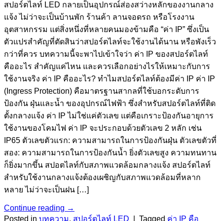
สปอร์ตไลท์ LED กลายเป็นอุปกรณ์ส่องสว่างหลักของงานกลาง
แจ้ง ไม่ว่าจะเป็นบ้านพัก ร้านค้า ลานจอดรถ หรือโรงงาน
อุตสาหกรรม แต่สิ่งหนึ่งที่หลายคนมองข้ามคือ “ค่า IP” ซึ่งเป็น
ตัวแปรสำคัญที่ตัดสินว่าสปอร์ตไลท์จะใช้งานได้นาน หรือพังเร็ว
กว่าที่ควร บทความนี้จะพาไปเข้าใจว่า ค่า IP ของสปอร์ตไลท์
คืออะไร สำคัญแค่ไหน และควรเลือกอย่างไรให้เหมาะกับการ
ใช้งานจริง ค่า IP คืออะไร? ทำไมสปอร์ตไลท์ต้องมีค่า IP ค่า IP
(Ingress Protection) คือมาตรฐานสากลที่ใช้บอกระดับการ
ป้องกัน ฝุ่นและน้ำ ของอุปกรณ์ไฟฟ้า ซึ่งสำหรับสปอร์ตไลท์ที่ติด
ตั้งกลางแจ้ง ค่า IP ไม่ใช่แค่ตัวเลข แต่คือเกราะป้องกันอายุการ
ใช้งานของโคมไฟ ค่า IP จะประกอบด้วยตัวเลข 2 หลัก เช่น
IP65 ตัวเลขตัวแรก: ความสามารถในการป้องกันฝุ่น ตัวเลขตัวที่
สอง: ความสามารถในการป้องกันน้ำ ยิ่งตัวเลขสูง ความทนทาน
ก็ยิ่งมากขึ้น สปอตไลท์กับสภาพแวดล้อมกลางแจ้ง สปอร์ตไลท์
สำหรับใช้งานกลางแจ้งต้องเผชิญกับสภาพแวดล้อมที่หลาก
หลาย ไม่ว่าจะเป็นฝน […]
Continue reading
→
Posted in
บทความ
,
สปอร์ตไลท์ LED
|
Tagged
ค่า IP คือ