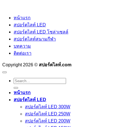
หน้าแรก
สปอร์ตไลท์ LED
สปอร์ตไลท์ LED โซล่าเซลล์
สปอร์ตไลท์สนามกีฬา
บทความ
ติดต่อเรา
Copyright 2026 ©
สปอร์ตไลท์.com
Search
for:
หน้าแรก
สปอร์ตไลท์ LED
สปอร์ตไลท์ LED 300W
สปอร์ตไลท์ LED 250W
สปอร์ตไลท์ LED 200W