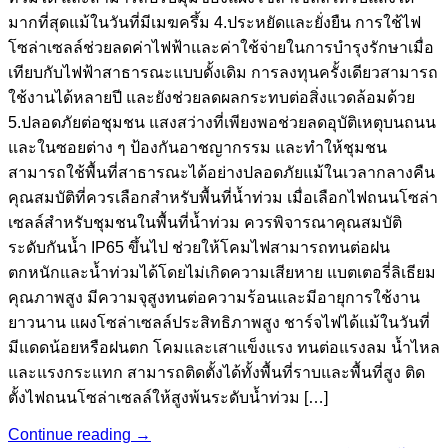
มากที่สุดแม้ในวันที่มีเมฆครึ้ม 4.ประหยัดและยั่งยืน การใช้ไฟ
โซล่าเซลล์ช่วยลดค่าไฟฟ้าและค่าใช้จ่ายในการบำรุงรักษาเมื่อ
เทียบกับไฟฟ้าสาธารณะแบบดั้งเดิม การลงทุนครั้งเดียวสามารถ
ใช้งานได้หลายปี และยังช่วยลดผลกระทบต่อสิ่งแวดล้อมด้วย
5.ปลอดภัยต่อชุมชน แสงสว่างที่เพียงพอช่วยลดอุบัติเหตุบนถนน
และในซอยต่าง ๆ ป้องกันอาชญากรรม และทำให้ชุมชน
สามารถใช้พื้นที่สาธารณะได้อย่างปลอดภัยแม้ในเวลากลางคืน
คุณสมบัติที่ควรเลือกสำหรับพื้นที่น้ำท่วม เมื่อเลือกไฟถนนโซล่า
เซลล์สำหรับชุมชนในพื้นที่น้ำท่วม ควรพิจารณาคุณสมบัติ
ระดับกันน้ำ IP65 ขึ้นไป ช่วยให้โคมไฟสามารถทนต่อฝน
ตกหนักและน้ำท่วมได้โดยไม่เกิดความเสียหาย แบตเตอรี่ลิเธียม
คุณภาพสูง มีความจุสูงทนต่อความร้อนและมีอายุการใช้งาน
ยาวนาน แผงโซล่าเซลล์ประสิทธิภาพสูง ชาร์จไฟได้แม้ในวันที่
มีแดดน้อยหรือฝนตก โคมและเสาแข็งแรง ทนต่อแรงลม น้ำไหล
และแรงกระแทก สามารถติดตั้งได้ทั้งพื้นที่ราบและพื้นที่สูง ติด
ตั้งไฟถนนโซล่าเซลล์ให้สูงพ้นระดับน้ำท่วม […]
Continue reading
→