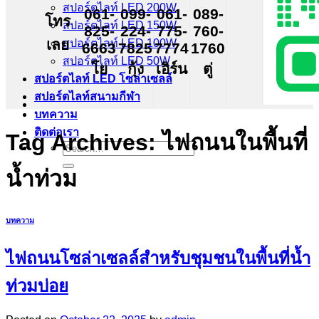
สปอร์ตไลท์ LED 200W
061-
099-
061-
089-
โทร
สปอร์ตไลท์ LED 150W
825-
224-
775-
760-
เลย
สปอร์ตไลท์ LED 100W
6663
7825
7774
1760
สปอร์ตไลท์ LED 50W
โย
กุ้ง
เอิร์น
ตู่
สปอร์ตไลท์ LED โซล่าเซลล์
สปอร์ตไลท์สนามกีฬา
บทความ
ติดต่อเรา
Tag Archives:
ไฟถนนในพื้นที่
Search
for:
น้ำท่วม
บทความ
ไฟถนนโซล่าเซลล์สำหรับชุมชนในพื้นที่น้ำ
ท่วมบ่อย