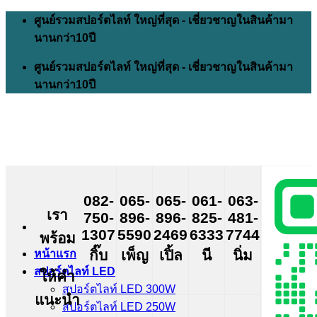
Skip
ศูนย์รวมสปอร์ตไลท์ ใหญ่ที่สุด - เชี่ยวชาญในสินค้ามา
to
นานกว่า10ปี
content
ศูนย์รวมสปอร์ตไลท์ ใหญ่ที่สุด - เชี่ยวชาญในสินค้ามา
นานกว่า10ปี
082-
065-
065-
061-
063-
เรา
750-
896-
896-
825-
481-
1307
5590
2469
6333
7744
พร้อม
กิ๊บ
เพ็ญ
เปิ้ล
นี
นิ่ม
หน้าแรก
สปอร์ตไลท์ LED
ให้คำ
สปอร์ตไลท์ LED 300W
แนะนำ
สปอร์ตไลท์ LED 250W