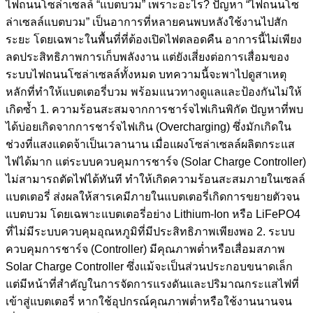
ไฟถนนโซล่าเซลล์ “แบตบวม” เพราะอะไร? ปัญหา “ไฟถนนโซ
ล่าเซลล์แบตบวม” เป็นอาการที่หลายคนพบหลังใช้งานไปสัก
ระยะ โดยเฉพาะในพื้นที่ที่ต้องเปิดไฟตลอดคืน อาการนี้ไม่เพียง
ลดประสิทธิภาพการเก็บพลังงาน แต่ยังเสี่ยงต่อการเสื่อมของ
ระบบไฟถนนโซล่าเซลล์ทั้งหมด บทความนี้จะพาไปดูสาเหตุ
หลักที่ทำให้แบตเตอรี่บวม พร้อมแนวทางดูแลและป้องกันไม่ให้
เกิดซ้ำ 1. ความร้อนสะสมจากการชาร์จไฟเกินพิกัด ปัญหาที่พบ
ได้บ่อยเกิดจากการชาร์จไฟเกิน (Overcharging) ซึ่งมักเกิดใน
ช่วงที่แสงแดดจ้าเป็นเวลานาน เมื่อแผงโซล่าเซลล์ผลิตกระแส
ไฟได้มาก แต่ระบบควบคุมการชาร์จ (Solar Charge Controller)
ไม่สามารถตัดไฟได้ทันที ทำให้เกิดความร้อนสะสมภายในเซลล์
แบตเตอรี่ ส่งผลให้สารเคมีภายในแบตเตอรี่เกิดการขยายตัวจน
แบตบวม โดยเฉพาะแบตเตอรี่อย่าง Lithium-Ion หรือ LiFePO4
ที่ไม่มีระบบควบคุมอุณหภูมิที่มีประสิทธิภาพเพียงพอ 2. ระบบ
ควบคุมการชาร์จ (Controller) มีคุณภาพต่ำหรือเสื่อมสภาพ
Solar Charge Controller ซึ่งแม้จะเป็นส่วนประกอบขนาดเล็ก
แต่มีหน้าที่สำคัญในการจัดการแรงดันและปริมาณกระแสไฟที่
เข้าสู่แบตเตอรี่ หากใช้อุปกรณ์คุณภาพต่ำหรือใช้งานนานจน