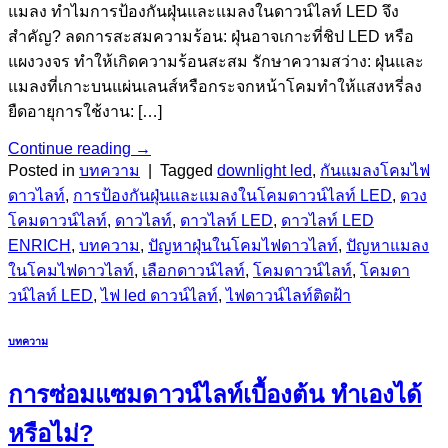
แมลง ทำไมการป้องกันฝุ่นและแมลงในดาวน์ไลท์ LED จึง
สำคัญ? ลดการสะสมความร้อน: ฝุ่นอาจเกาะที่ชิป LED หรือ
แผงวงจร ทำให้เกิดความร้อนสะสม รักษาความสว่าง: ฝุ่นและ
แมลงที่เกาะบนแผ่นเลนส์หรือกระจกหน้าโคมทำให้แสงหรี่ลง
ยืดอายุการใช้งาน: […]
Continue reading
→
Posted in
บทความ
|
Tagged
downlight led
,
กันแมลงโคมไฟ
ดาวไลท์
,
การป้องกันฝุ่นและแมลงในโคมดาวน์ไลท์ LED
,
ดวง
โคมดาวน์ไลท์
,
ดาวไลท์
,
ดาวไลท์ LED
,
ดาวไลท์ LED
ENRICH
,
บทความ
,
ปัญหาฝุ่นในโคมไฟดาวไลท์
,
ปัญหาแมลง
ในโคมไฟดาวไลท์
,
เลือกดาวน์ไลท์
,
โคมดาวน์ไลท์
,
โคมดา
วน์ไลท์ LED
,
ไฟ led ดาวน์ไลท์
,
ไฟดาวน์ไลท์ติดฝ้า
บทความ
การซ่อมแซมดาวน์ไลท์เบื้องต้น ทำเองได้
หรือไม่?