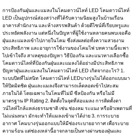
การป้องกันฝุ่นและแมลงในโคมดาวน์ไลท์ LED โคมดาวน์ไลท์
LED เป็นอุปกรณ์ส่องสว่างที่ได้รับความนิยมสูงในบ้านเรือน
อาคารสำนักงาน และห้างสรรพสินค้า ด้วยดีไซน์ที่เรียบหรูและ
ประหยัดพลังงาน แต่หนึ่งในปัญหาที่ผู้ใช้งานหลายคนพบเจอคือ
ฝุ่นและแมลงเข้าไปภายในโคม ซึ่งส่งผลต่อทั้งความสวยงาม
ประสิทธิภาพ และอายุการใช้งานของโคมไฟ บทความนี้จะพา
ไปเข้าใจถึง สาเหตุของปัญหา วิธีป้องกัน และแนวทางเลือกซื้อ
โคมดาวน์ไลท์ที่ป้องกันฝุ่นและแมลงได้อย่างมีประสิทธิภาพ
ปัญหาฝุ่นและแมลงในโคมดาวน์ไลท์ LED เกิดจากอะไร? 1.
ระบบปิดที่ไม่สนิท โคมดาวน์ไลท์ LEDบางรุ่นไม่ได้ออกแบบมา
ให้ปิดมิดชิด ฝุ่นและแมลงจึงสามารถเล็ดลอดเข้าไปสะสม
ภายในได้ โดยเฉพาะในโคมที่ไม่มี ซีลป้องกัน หรือไม่มี
มาตรฐาน IP Rating 2. ติดตั้งในจุดที่ล่อแมลง การติดตั้งดา
วน์ไลท์ใกล้แหล่งธรรมชาติ เช่น ช่องลม ระแนง หรือฝ้าเพดานที่
ไม่แน่นหนา มักจะทำให้แมลงเข้ามาได้ง่าย 3. การระบาย
อากาศ โคมบางรุ่นออกแบบให้มีช่องระบายอากาศ เพื่อระบาย
ความร้อน แต่ช่องเหล่านี้อาจกลายเป็นทางผ่านของฝุ่นและ