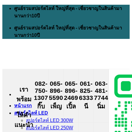
Skip
ศูนย์รวมสปอร์ตไลท์ ใหญ่ที่สุด - เชี่ยวชาญในสินค้ามา
to
นานกว่า10ปี
content
ศูนย์รวมสปอร์ตไลท์ ใหญ่ที่สุด - เชี่ยวชาญในสินค้ามา
นานกว่า10ปี
082-
065-
065-
061-
063-
เรา
750-
896-
896-
825-
481-
1307
5590
2469
6333
7744
พร้อม
กิ๊บ
เพ็ญ
เปิ้ล
นี
นิ่ม
หน้าแรก
สปอร์ตไลท์ LED
ให้คำ
สปอร์ตไลท์ LED 300W
แนะนำ
สปอร์ตไลท์ LED 250W