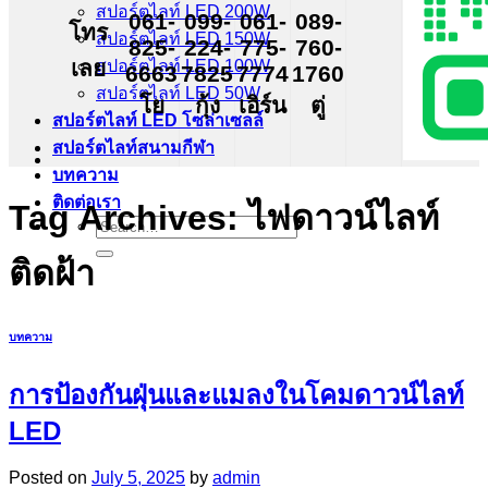
สปอร์ตไลท์ LED 200W
061-
099-
061-
089-
โทร
สปอร์ตไลท์ LED 150W
825-
224-
775-
760-
เลย
สปอร์ตไลท์ LED 100W
6663
7825
7774
1760
สปอร์ตไลท์ LED 50W
โย
กุ้ง
เอิร์น
ตู่
สปอร์ตไลท์ LED โซล่าเซลล์
สปอร์ตไลท์สนามกีฬา
บทความ
ติดต่อเรา
Tag Archives:
ไฟดาวน์ไลท์
Search
for:
ติดฝ้า
บทความ
การป้องกันฝุ่นและแมลงในโคมดาวน์ไลท์
LED
Posted on
July 5, 2025
by
admin