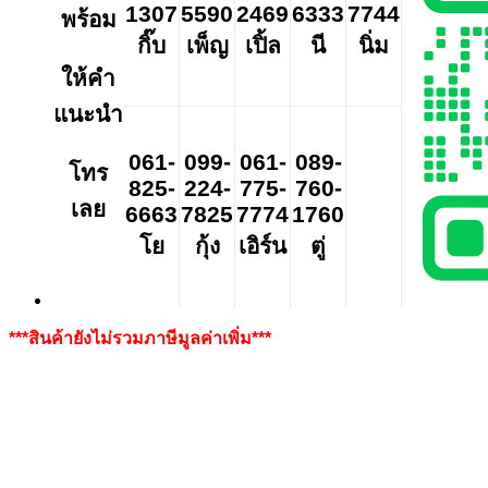
1307
5590
2469
6333
7744
พร้อม
กิ๊บ
เพ็ญ
เปิ้ล
นี
นิ่ม
ให้คำ
แนะนำ
061-
099-
061-
089-
โทร
825-
224-
775-
760-
เลย
6663
7825
7774
1760
โย
กุ้ง
เอิร์น
ตู่
***สินค้ายังไม่รวมภาษีมูลค่าเพิ่ม***