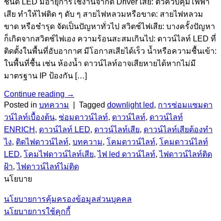
ชนิด LED มีอายุการใช้งานจำกัด Driver เสีย: ตัวควบคุมไฟฟ้า
เสีย ทำให้ไฟติด ๆ ดับ ๆ สายไฟหลวมหรือขาด: สายไฟหลวม
ขาด หรือชำรุด จัดเป็นปัญหาทั่วไป สวิตช์ไฟเสีย: บางครั้งปัญหา
ก็เกิดจากสวิตช์ไฟเอง ความร้อนสะสมเกินไป: ดาวน์ไลท์ LED ที่
ติดตั้งในพื้นที่อับอากาศ มีโอกาสเสียได้เร็ว น้ำหรือความชื้นเข้า:
ในพื้นที่ชื้น เช่น ห้องน้ำ ดาวน์ไลท์อาจเสียหายได้หากไม่มี
มาตรฐาน IP ป้องกัน […]
Continue reading
→
Posted in
บทความ
|
Tagged
downlight led
,
การซ่อมแซมดา
วน์ไลท์เบื้องต้น
,
ซ่อมดาวน์ไลท์
,
ดาวน์ไลท์
,
ดาวน์ไลท์
ENRICH
,
ดาวน์ไลท์ LED
,
ดาวน์ไลท์เสีย
,
ดาวน์ไลท์เสียต้องทำ
ไง
,
ติดไฟดาวน์ไลท์
,
บทความ
,
โคมดาวน์ไลท์
,
โคมดาวน์ไลท์
LED
,
โคมไฟดาวน์ไลท์เสีย
,
ไฟ led ดาวน์ไลท์
,
ไฟดาวน์ไลท์ติด
ฝ้า
,
ไฟดาวน์ไลท์ไม่ติด
นโยบาย
นโยบายการคุ้มครองข้อมูลส่วนบุคคล
นโยบายการใช้คุกกี้