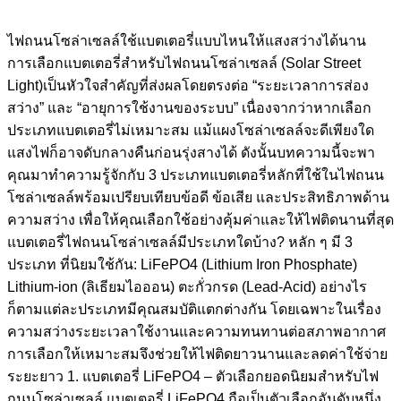
ไฟถนนโซล่าเซลล์ใช้แบตเตอรี่แบบไหนให้แสงสว่างได้นาน
การเลือกแบตเตอรี่สำหรับไฟถนนโซล่าเซลล์ (Solar Street
Light)เป็นหัวใจสำคัญที่ส่งผลโดยตรงต่อ “ระยะเวลาการส่อง
สว่าง” และ “อายุการใช้งานของระบบ” เนื่องจากว่าหากเลือก
ประเภทแบตเตอรี่ไม่เหมาะสม แม้แผงโซล่าเซลล์จะดีเพียงใด
แสงไฟก็อาจดับกลางคืนก่อนรุ่งสางได้ ดังนั้นบทความนี้จะพา
คุณมาทำความรู้จักกับ 3 ประเภทแบตเตอรี่หลักที่ใช้ในไฟถนน
โซล่าเซลล์พร้อมเปรียบเทียบข้อดี ข้อเสีย และประสิทธิภาพด้าน
ความสว่าง เพื่อให้คุณเลือกใช้อย่างคุ้มค่าและให้ไฟติดนานที่สุด
แบตเตอรี่ไฟถนนโซล่าเซลล์มีประเภทใดบ้าง? หลัก ๆ มี 3
ประเภท ที่นิยมใช้กัน: LiFePO4 (Lithium Iron Phosphate)
Lithium-ion (ลิเธียมไอออน) ตะกั่วกรด (Lead-Acid) อย่างไร
ก็ตามแต่ละประเภทมีคุณสมบัติแตกต่างกัน โดยเฉพาะในเรื่อง
ความสว่างระยะเวลาใช้งานและความทนทานต่อสภาพอากาศ
การเลือกให้เหมาะสมจึงช่วยให้ไฟติดยาวนานและลดค่าใช้จ่าย
ระยะยาว 1. แบตเตอรี่ LiFePO4 – ตัวเลือกยอดนิยมสำหรับไฟ
ถนนโซล่าเซลล์ แบตเตอรี่ LiFePO4 ถือเป็นตัวเลือกอันดับหนึ่ง