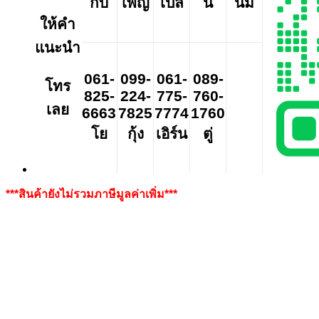
กิ๊บ
เพ็ญ
เปิ้ล
นี
นิ่ม
ให้คำ
แนะนำ
061-
099-
061-
089-
โทร
825-
224-
775-
760-
เลย
6663
7825
7774
1760
โย
กุ้ง
เอิร์น
ตู่
***สินค้ายังไม่รวมภาษีมูลค่าเพิ่ม***