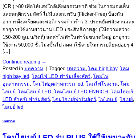
(CRI) >80 เพื่อให้แสงใกล้เคียงธรรมชาติ ช่วยในการมองเห็น
และพฤติกรรมสัตว์ ไม่มีแสงกะพริบ (Flicker-Free) ป้องกัน
อาการตึงเครียดและพฤติกรรมก้าวร้าว 3. ประหยัดพลังงานและ
อายุการใช้งานยาวนาน LED ประสิทธิภาพสูง (ให้ความสว่าง
150-200 ลูเมน/วัตต์) ลดค่าไฟฟ้าในฟาร์มขนาดใหญ่ อายุการ
ใช้งาน 50,000 ชั่วโมงขึ้นไป ลดค่าใช้จ่ายในการเปลี่ยนบ่อยๆ 4.
[…]
Continue reading
→
Posted in
บทความ
|
Tagged
บทความ
,
โคม high bay
,
โคม
high bay led
,
โคมไฟ LED ฟาร์มเลี้ยงสัตว์
,
โคมไฟ
อุตสาหกรรม
,
โคมไฟอุตสาหกรรม led
,
โคมไฟโรงงาน
,
โคม
ไฮเบย์
,
โคมไฮเบย์ LED
,
โคมไฮเบย์ LED ENRICH
,
โคมไฮเบย์
LED สำหรับฟาร์มสัตว์
,
โคมไฮเบย์ฟาร์มสัตว์
,
ไฟไฮเบย์
,
ไฮเบย์
,
ไฮเบย์ led
บทความ
โคมไฮเบย์ LED รุ่น PLUS ใช้ให้เหมาะกับ