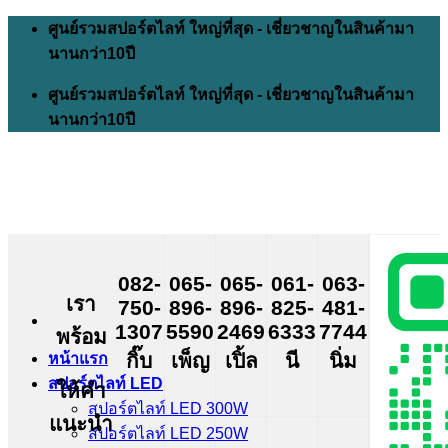
Skip
ศูนย์รวมสปอร์ตไลท์ ใหญ่ที่สุด - เชี่ยวชาญในสินค้ามา
to
นานกว่า10ปี
content
ศูนย์รวมสปอร์ตไลท์ ใหญ่ที่สุด - เชี่ยวชาญในสินค้ามา
นานกว่า10ปี
082-
065-
065-
061-
063-
เรา
750-
896-
896-
825-
481-
1307
5590
2469
6333
7744
พร้อม
กิ๊บ
เพ็ญ
เปิ้ล
นี
นิ่ม
หน้าแรก
สปอร์ตไลท์ LED
ให้คำ
สปอร์ตไลท์ LED 300W
แนะนำ
สปอร์ตไลท์ LED 250W