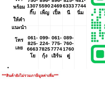
750-
896-
896-
825-
481-
1307
5590
2469
6333
7744
พร้อม
กิ๊บ
เพ็ญ
เปิ้ล
นี
นิ่ม
ให้คำ
แนะนำ
061-
099-
061-
089-
โทร
825-
224-
775-
760-
เลย
6663
7825
7774
1760
โย
กุ้ง
เอิร์น
ตู่
***สินค้ายังไม่รวมภาษีมูลค่าเพิ่ม***