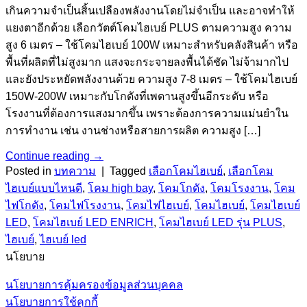
เกินความจำเป็นสิ้นเปลืองพลังงานโดยไม่จำเป็น และอาจทำให้
แยงตาอีกด้วย เลือกวัตต์โคมไฮเบย์ PLUS ตามความสูง ความ
สูง 6 เมตร – ใช้โคมไฮเบย์ 100W เหมาะสำหรับคลังสินค้า หรือ
พื้นที่ผลิตที่ไม่สูงมาก แสงจะกระจายลงพื้นได้ชัด ไม่จ้ามากไป
และยังประหยัดพลังงานด้วย ความสูง 7-8 เมตร – ใช้โคมไฮเบย์
150W-200W เหมาะกับโกดังที่เพดานสูงขึ้นอีกระดับ หรือ
โรงงานที่ต้องการแสงมากขึ้น เพราะต้องการความแม่นยำใน
การทำงาน เช่น งานช่างหรือสายการผลิต ความสูง […]
Continue reading
→
Posted in
บทความ
|
Tagged
เลือกโคมไฮเบย์
,
เลือกโคม
ไฮเบย์แบบไหนดี
,
โคม high bay
,
โคมโกดัง
,
โคมโรงงาน
,
โคม
ไฟโกดัง
,
โคมไฟโรงงาน
,
โคมไฟไฮเบย์
,
โคมไฮเบย์
,
โคมไฮเบย์
LED
,
โคมไฮเบย์ LED ENRICH
,
โคมไฮเบย์ LED รุ่น PLUS
,
ไฮเบย์
,
ไฮเบย์ led
นโยบาย
นโยบายการคุ้มครองข้อมูลส่วนบุคคล
นโยบายการใช้คุกกี้