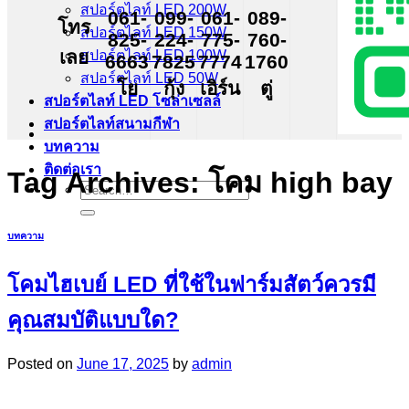
สปอร์ตไลท์ LED 200W
061-
099-
061-
089-
โทร
สปอร์ตไลท์ LED 150W
825-
224-
775-
760-
เลย
สปอร์ตไลท์ LED 100W
6663
7825
7774
1760
สปอร์ตไลท์ LED 50W
โย
กุ้ง
เอิร์น
ตู่
สปอร์ตไลท์ LED โซล่าเซลล์
สปอร์ตไลท์สนามกีฬา
บทความ
ติดต่อเรา
Tag Archives:
โคม high bay
Search
for:
บทความ
โคมไฮเบย์ LED ที่ใช้ในฟาร์มสัตว์ควรมี
คุณสมบัติแบบใด?
Posted on
June 17, 2025
by
admin