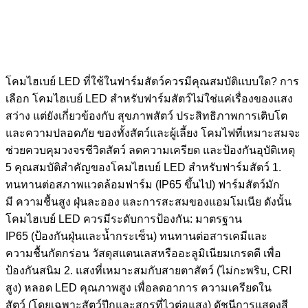
โคมไฮเบย์ LED ที่ใช้ในฟาร์มสัตว์ควรมีคุณสมบัติแบบใด? การ
เลือก โคมไฮเบย์ LED สำหรับฟาร์มสัตว์ไม่ใช่แค่เรื่องของแสง
สว่าง แต่ยังเกี่ยวข้องกับ สุขภาพสัตว์ ประสิทธิภาพการเติบโต
และความปลอดภัย ของทั้งสัตว์และผู้เลี้ยง โคมไฟที่เหมาะสมจะ
ช่วยควบคุมวงจรชีวิตสัตว์ ลดความเครียด และป้องกันอุบัติเหตุ
5 คุณสมบัติสำคัญของโคมไฮเบย์ LED สำหรับฟาร์มสัตว์ 1.
ทนทานต่อสภาพแวดล้อมฟาร์ม (IP65 ขึ้นไป) ฟาร์มสัตว์มัก
มี ความชื้นสูง ฝุ่นละออง และการสะสมของแอมโมเนีย ดังนั้น
โคมไฮเบย์ LED ควรมีระดับการป้องกัน: มาตรฐาน
IP65 (ป้องกันฝุ่นและน้ำกระเซ็น) ทนทานต่อสารเคมีและ
ความชื้นกัดกร่อน วัสดุสแตนเลสหรืออะลูมิเนียมเกรดดี เพื่อ
ป้องกันสนิม 2. แสงที่เหมาะสมกับสายตาสัตว์ (ไม่กะพริบ, CRI
สูง) หลอด LED คุณภาพสูง เพื่อลดอาการ ความเครียดใน
สัตว์ (โดยเฉพาะสัตว์ปีกและสุกรที่ไวต่อแสง) ดัชนีการแสดงสี