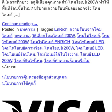
ดี (พลาสติกบาง, อลูมิเนียมคุณภาพต่ำ) โคมไฮเบย์ 200W ทำให้
พื้นที่ร้อนขึ้นไหม? ปริมาณความร้อนที่ปล่อยออกจริง โคม
ไฮเบย์ […]
Continue reading
→
Posted in
บทความ
|
Tagged
EnRich
,
ความร้อนจากโคม
ไฮเบย์
,
บทความ
,
วิธีเลือกโคมไฮเบย์ 200W
,
โคมไฟไฮเบย์
,
โคม
ไฟไฮเบย์ 200W
,
โคมไฟไฮเบย์ ENRICH
,
โคมไฟไฮเบย์ LED
,
โคมไฟไฮเบย์ความร้อน
,
โคมไฮเบย์ 200W
,
โคมไฮเบย์ LED
,
โคมไฮเบย์ร้อนไหม
,
โคมไฮเบย์ใช้ในโรงงาน
,
ไฮเบย์ LED
200W
,
ไฮเบย์กินไฟไหม
,
ไฮเบย์ทำความร้อนหรือไม่
นโยบาย
นโยบายการคุ้มครองข้อมูลส่วนบุคคล
นโยบายการใช้คุกกี้
V