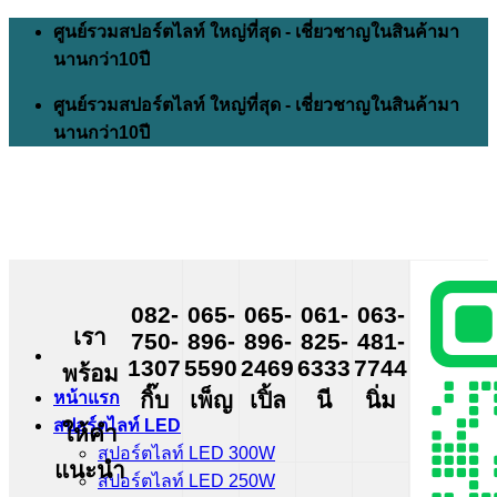
Skip
ศูนย์รวมสปอร์ตไลท์ ใหญ่ที่สุด - เชี่ยวชาญในสินค้ามา
to
นานกว่า10ปี
content
ศูนย์รวมสปอร์ตไลท์ ใหญ่ที่สุด - เชี่ยวชาญในสินค้ามา
นานกว่า10ปี
082-
065-
065-
061-
063-
เรา
750-
896-
896-
825-
481-
1307
5590
2469
6333
7744
พร้อม
กิ๊บ
เพ็ญ
เปิ้ล
นี
นิ่ม
หน้าแรก
สปอร์ตไลท์ LED
ให้คำ
สปอร์ตไลท์ LED 300W
แนะนำ
สปอร์ตไลท์ LED 250W