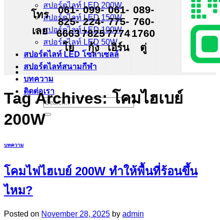
สปอร์ตไลท์ LED 200W
061-
099-
061-
089-
โทร
สปอร์ตไลท์ LED 150W
825-
224-
775-
760-
เลย
สปอร์ตไลท์ LED 100W
6663
7825
7774
1760
สปอร์ตไลท์ LED 50W
โย
กุ้ง
เอิร์น
ตู่
สปอร์ตไลท์ LED โซล่าเซลล์
สปอร์ตไลท์สนามกีฬา
บทความ
ติดต่อเรา
Tag Archives:
โคมไฮเบย์
Search
for:
200W
บทความ
โคมไฟไฮเบย์ 200W ทำให้พื้นที่ร้อนขึ้น
ไหม?
Posted on
November 28, 2025
by
admin