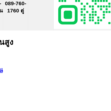
-
089-760-
์น
1760 ตู่
นสูง
น