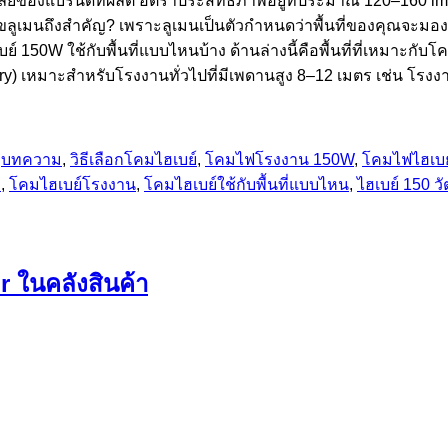
คโนโลยีของแบรนด์ที่ผลิต อัตราประสิทธิภาพอยู่ที่ประมาณ 120–160
ลขลูเมนถึงสำคัญ? เพราะลูเมนเป็นตัวกำหนดว่าพื้นที่ของคุณจะมองเ
ย์ 150W ใช้กับพื้นที่แบบไหนบ้าง ด้านล่างนี้คือพื้นที่ที่เหมาะกั
 เหมาะสำหรับโรงงานทั่วไปที่มีเพดานสูง 8–12 เมตร เช่น โรงง
,
บทความ
,
วิธีเลือกโคมไฮเบย์
,
โคมไฟโรงงาน 150W
,
โคมไฟไฮเบย
ง
,
โคมไฮเบย์โรงงาน
,
โคมไฮเบย์ใช้กับพื้นที่แบบไหน
,
ไฮเบย์ 150 วั
 ในคลังสินค้า