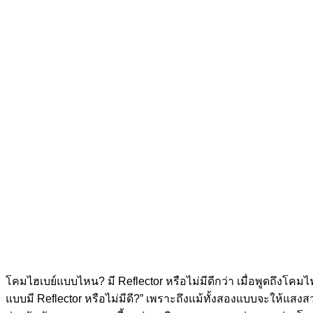
โคมไฮเบย์แบบไหน? มี Reflector หรือไม่มีดีกว่า เมื่อพูดถึงโคม
แบบมี Reflector หรือไม่มีดี?” เพราะถึงแม้ทั้งสองแบบจะให้แ