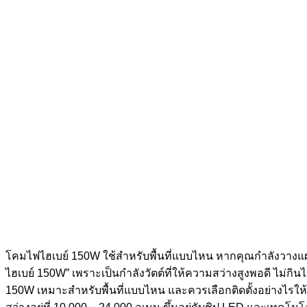
โคมไฟไฮเบย์ 150W ใช้สำหรับพื้นที่แบบไหน หากคุณกำลังวางแผนต
ไฮเบย์ 150W” เพราะเป็นกำลังวัตต์ที่ให้ความสว่างสูงพอดี ไม่
150W เหมาะสำหรับพื้นที่แบบไหน และควรเลือกติดตั้งอย่างไรให้