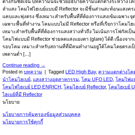
ต่างกันชัดเจน บทความนี้จะช่วยอธิบายความแตกต่างระหว่างโค
ลำแสง โคมไฟไฮเบย์แบบมี Reflector จะมีชิ้นส่วนสะท้อนแสงคร
แคบและพุ่งตรง ซึ่งเหมาะสำหรับพื้นที่ที่ต้องการแสงเข้มเฉพาะจุด
เฉพาะพื้นที่ทำงาน โคมแบบไม่มี Reflector หรือที่เรียกว่าโค
เหมาะสำหรับพื้นที่ที่ต้องการแสงสว่างทั่วถึง ไม่เน้นการโฟกั
โคมไฟแบบมี Reflector ช่วยลดแสงแยงตา (glare) ได้ดี เนื่องจา
รอบโคม เหมาะสำหรับสถานที่ที่มีคนทำงานอยู่ใต้โคมโดยตรงเป็น
เพดานต่ำ […]
Continue reading
→
Posted in
บทความ
|
Tagged
LED High Bay
,
ความแตกต่างโคม
นำโคมไฮเบย์
,
แสงสว่างอุตสาหกรรม
,
โคม UFO LED
,
โคมไฟแบบ
โคมไฟไฮเบย์ LED ENRICH
,
โคมไฮเบย์ Reflector
,
โคมไฮเบย์ 
ไฮเบย์ที่มี Reflector
นโยบาย
นโยบายการคุ้มครองข้อมูลส่วนบุคคล
นโยบายการใช้คุกกี้