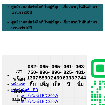
Skip
ศูนย์รวมสปอร์ตไลท์ ใหญ่ที่สุด - เชี่ยวชาญในสินค้ามา
to
นานกว่า10ปี
content
ศูนย์รวมสปอร์ตไลท์ ใหญ่ที่สุด - เชี่ยวชาญในสินค้ามา
นานกว่า10ปี
082-
065-
065-
061-
063-
เรา
750-
896-
896-
825-
481-
1307
5590
2469
6333
7744
พร้อม
กิ๊บ
เพ็ญ
เปิ้ล
นี
นิ่ม
หน้าแรก
สปอร์ตไลท์ LED
ให้คำ
สปอร์ตไลท์ LED 300W
แนะนำ
สปอร์ตไลท์ LED 250W