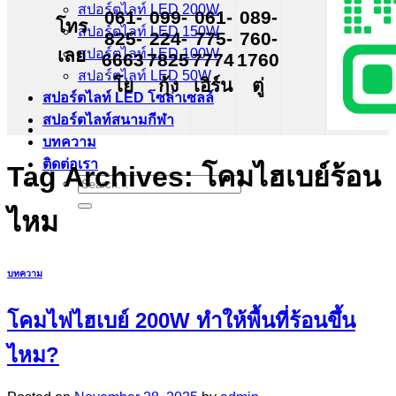
สปอร์ตไลท์ LED 200W
061-
099-
061-
089-
โทร
สปอร์ตไลท์ LED 150W
825-
224-
775-
760-
เลย
สปอร์ตไลท์ LED 100W
6663
7825
7774
1760
สปอร์ตไลท์ LED 50W
โย
กุ้ง
เอิร์น
ตู่
สปอร์ตไลท์ LED โซล่าเซลล์
สปอร์ตไลท์สนามกีฬา
บทความ
ติดต่อเรา
Tag Archives:
โคมไฮเบย์ร้อน
Search
for:
ไหม
บทความ
โคมไฟไฮเบย์ 200W ทำให้พื้นที่ร้อนขึ้น
ไหม?