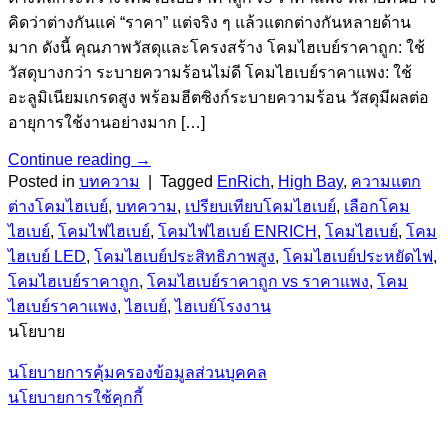
คิดว่าต่างกันแค่ “ราคา” แต่จริง ๆ แล้วแตกต่างกันหลายด้าน
มาก ดังนี้ คุณภาพวัสดุและโครงสร้าง โคมไฮเบย์ราคาถูก: ใช้
วัสดุบางกว่า ระบายความร้อนไม่ดี โคมไฮเบย์ราคาแพง: ใช้
อะลูมิเนียมเกรดสูง พร้อมฮีตซิงก์ระบายความร้อน วัสดุมีผลต่อ
อายุการใช้งานอย่างมาก […]
Continue reading
→
Posted in
บทความ
|
Tagged
EnRich
,
High Bay
,
ความแตก
ต่างโคมไฮเบย์
,
บทความ
,
เปรียบเทียบโคมไฮเบย์
,
เลือกโคม
ไฮเบย์
,
โคมไฟไฮเบย์
,
โคมไฟไฮเบย์ ENRICH
,
โคมไฮเบย์
,
โคม
ไฮเบย์ LED
,
โคมไฮเบย์ประสิทธิภาพสูง
,
โคมไฮเบย์ประหยัดไฟ
,
โคมไฮเบย์ราคาถูก
,
โคมไฮเบย์ราคาถูก vs ราคาแพง
,
โคม
ไฮเบย์ราคาแพง
,
ไฮเบย์
,
ไฮเบย์โรงงาน
นโยบาย
นโยบายการคุ้มครองข้อมูลส่วนบุคคล
นโยบายการใช้คุกกี้
V