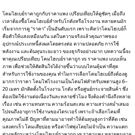
โคมไฮเบย์ราคาถูกกับราคาแพง เปรียบเทียบให้ดูชัดๆ เมื่อถึง
เวลาต้องซื้อโคมไฮเบย์สำหรับโกดังหรือโรงงาน หลายคนมัก
เริ่มจากการดู “ราคา” เป็นอันดับแรก เพราะคิดว่าโคมไฮเบย์ก็
คือตัวให้แสงเหมือนกัน แต่ในความจริงแล้วคุณภาพของ
อุปกรณ์ประเภทนี้ส่งผลโดยตรงต่อ ความปลอดภัย การใช้
พลังงาน และต้นทุนระยะยาว ของธุรกิจอย่างมาก บทความนี้จะ
พาคุณเปรียบเทียบ โคมไฮเบย์ราคาถูก vs ราคาแพง แบบเห็น
ภาพ เพื่อช่วยให้ตัดสินใจได้ง่ายขึ้นว่าแบบไหนคุ้มค่าที่สุด
สำหรับการใช้งานของคุณ ทำไมการเลือกโคมไฮเบย์ถึงต้องดู
มากกว่าราคา โคมไฟโรงงานเป็นโคมไฟสำหรับเพดานสูง 6–
20 เมตร มักติดตั้งในโรงงาน โกดัง หรือศูนย์กระจายสินค้า ซึ่ง
ต้องเปิดใช้งานต่อเนื่องวันละหลายชั่วโมง จึงต้องคำนึงถึงหลาย
เรื่อง เช่น ความทนทาน ความร้อนสะสม ความสว่างสม่ำเสมอ
ไปจนถึงอายุการใช้งานของไดรเวอร์ เพราะถ้าเลือกโคมที่
คุณภาพไม่ดี ปัญหาที่ตามมาอาจทำให้ต้นทุนสูงกว่าที่คิด เช่น
แสงตกเร็ว โคมเสียบ่อย หรือค่าไฟพุ่งโดยไม่จำเป็น ความแตก
ต่างหลักระหว่างโคมไฮเบย์ราคาถูก vs ราคาแพง หลายคนอาจ