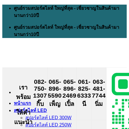
Skip
ศูนย์รวมสปอร์ตไลท์ ใหญ่ที่สุด - เชี่ยวชาญในสินค้ามา
to
นานกว่า10ปี
content
ศูนย์รวมสปอร์ตไลท์ ใหญ่ที่สุด - เชี่ยวชาญในสินค้ามา
นานกว่า10ปี
082-
065-
065-
061-
063-
เรา
750-
896-
896-
825-
481-
1307
5590
2469
6333
7744
พร้อม
กิ๊บ
เพ็ญ
เปิ้ล
นี
นิ่ม
หน้าแรก
สปอร์ตไลท์ LED
ให้คำ
สปอร์ตไลท์ LED 300W
แนะนำ
สปอร์ตไลท์ LED 250W