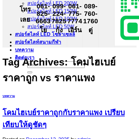
สปอร์ตไลท์ LED 200W
061-
099-
061-
089-
โทร
สปอร์ตไลท์ LED 150W
825-
224-
775-
760-
เลย
สปอร์ตไลท์ LED 100W
6663
7825
7774
1760
สปอร์ตไลท์ LED 50W
โย
กุ้ง
เอิร์น
ตู่
สปอร์ตไลท์ LED โซล่าเซลล์
สปอร์ตไลท์สนามกีฬา
บทความ
ติดต่อเรา
Tag Archives:
โคมไฮเบย์
Search
for:
ราคาถูก vs ราคาแพง
บทความ
โคมไฮเบย์ราคาถูกกับราคาแพง เปรียบ
เทียบให้ดูชัดๆ