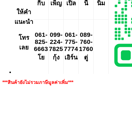
กิ๊บ
เพ็ญ
เปิ้ล
นี
นิ่ม
ให้คำ
แนะนำ
061-
099-
061-
089-
โทร
825-
224-
775-
760-
เลย
6663
7825
7774
1760
โย
กุ้ง
เอิร์น
ตู่
***สินค้ายังไม่รวมภาษีมูลค่าเพิ่ม***