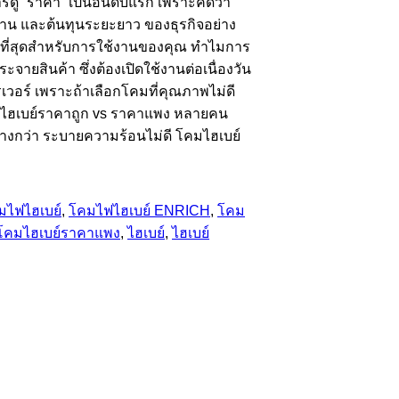
ดู “ราคา” เป็นอันดับแรก เพราะคิดว่า
าน และต้นทุนระยะยาว ของธุรกิจอย่าง
่าที่สุดสำหรับการใช้งานของคุณ ทำไมการ
ยสินค้า ซึ่งต้องเปิดใช้งานต่อเนื่องวัน
อร์ เพราะถ้าเลือกโคมที่คุณภาพไม่ดี
โคมไฮเบย์ราคาถูก vs ราคาแพง หลายคน
ุบางกว่า ระบายความร้อนไม่ดี โคมไฮเบย์
มไฟไฮเบย์
,
โคมไฟไฮเบย์ ENRICH
,
โคม
โคมไฮเบย์ราคาแพง
,
ไฮเบย์
,
ไฮเบย์