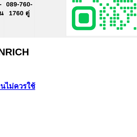
-
089-760-
์น
1760 ตู่
ENRICH
นไม่ควรใช้