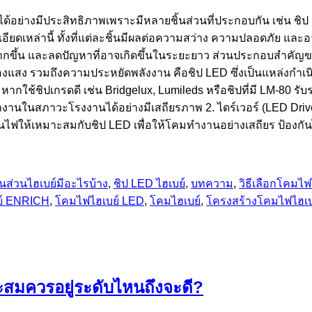
้อย่างมีประสิทธิภาพเพราะมีหลายชิ้นส่วนที่ประกอบกัน เช่น ช
ยดเหล่านี้ ทั้งที่แต่ละชิ้นมีผลต่อความสว่าง ความปลอดภัย และ
มากขึ้น และลดปัญหาที่อาจเกิดขึ้นในระยะยาว ส่วนประกอบสำคัญข
แสง รวมถึงความประหยัดพลังงาน คือชิป LED ซึ่งเป็นแหล่งกำ
กใช้ชิปเกรดดี เช่น Bridgelux, Lumileds หรือชิปที่มี LM-80 รั
านในสภาวะโรงงานได้อย่างมีเสถียรภาพ 2. ไดร์เวอร์ (LED Drive
งดันไฟให้เหมาะสมกับชิป LED เพื่อให้โคมทำงานอย่างเสถียร ป้อ
ิ้นส่วนไฮเบย์มีอะไรบ้าง
,
ชิป LED ไฮเบย์
,
บทความ
,
วิธีเลือกโคมไฟ
ย์ ENRICH
,
โคมไฟไฮเบย์ LED
,
โคมไฮเบย์
,
โครงสร้างโคมไฟไฮเบ
ะสมควรอยู่ระดับไหนถึงจะดี?