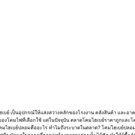
บย์ เป็นอุปกรณ์ให้แสงสว่างหลักของโรงงาน คลังสินค้า และอ
องโคมไฟที่เลือกใช้ แต่ในปัจจุบัน ตลาดโคมไฮเบย์ราคาถูกและโคม
 โคมไฮเบย์ปลอมคืออะไร ทำไมถึงระบาดในตลาด? โคมไฮเบย์ปลอม ค