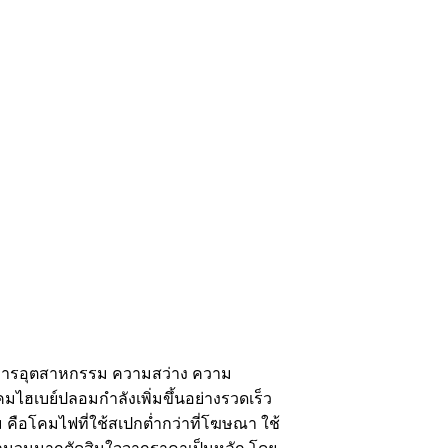
าคารอุตสาหกรรม ความสว่าง ความ
ไฮเบย์ปลอมกำลังเพิ่มขึ้นอย่างรวดเร็ว
ือโคมไฟที่ใช้สเปกต่ำกว่าที่โฆษณา ใช้