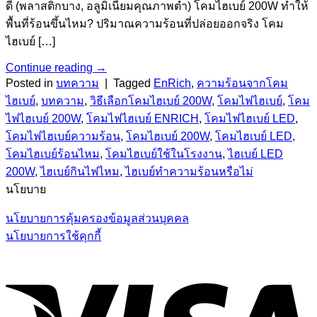
ดี (พลาสติกบาง, อลูมิเนียมคุณภาพต่ำ) โคมไฮเบย์ 200W ทำให้
พื้นที่ร้อนขึ้นไหม? ปริมาณความร้อนที่ปล่อยออกจริง โคม
ไฮเบย์ […]
Continue reading
→
Posted in
บทความ
|
Tagged
EnRich
,
ความร้อนจากโคม
ไฮเบย์
,
บทความ
,
วิธีเลือกโคมไฮเบย์ 200W
,
โคมไฟไฮเบย์
,
โคม
ไฟไฮเบย์ 200W
,
โคมไฟไฮเบย์ ENRICH
,
โคมไฟไฮเบย์ LED
,
โคมไฟไฮเบย์ความร้อน
,
โคมไฮเบย์ 200W
,
โคมไฮเบย์ LED
,
โคมไฮเบย์ร้อนไหม
,
โคมไฮเบย์ใช้ในโรงงาน
,
ไฮเบย์ LED
200W
,
ไฮเบย์กินไฟไหม
,
ไฮเบย์ทำความร้อนหรือไม่
นโยบาย
นโยบายการคุ้มครองข้อมูลส่วนบุคคล
นโยบายการใช้คุกกี้
V