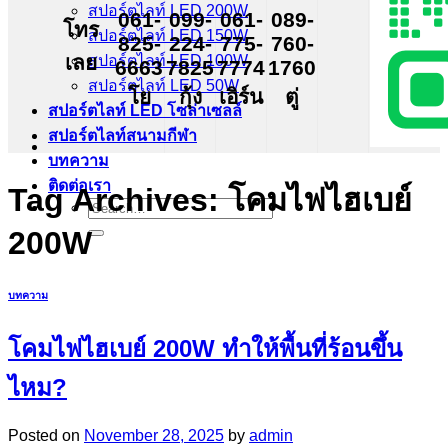
สปอร์ตไลท์ LED 200W
061-
099-
061-
089-
โทร
สปอร์ตไลท์ LED 150W
825-
224-
775-
760-
เลย
สปอร์ตไลท์ LED 100W
6663
7825
7774
1760
สปอร์ตไลท์ LED 50W
โย
กุ้ง
เอิร์น
ตู่
สปอร์ตไลท์ LED โซล่าเซลล์
สปอร์ตไลท์สนามกีฬา
บทความ
ติดต่อเรา
Tag Archives:
โคมไฟไฮเบย์
Search
for:
200W
บทความ
โคมไฟไฮเบย์ 200W ทำให้พื้นที่ร้อนขึ้น
ไหม?
Posted on
November 28, 2025
by
admin