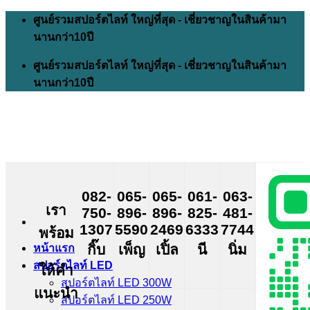
Skip
ศูนย์รวมสปอร์ตไลท์ ใหญ่ที่สุด - เชี่ยวชาญในสินค้ามา
to
นานกว่า10ปี
content
ศูนย์รวมสปอร์ตไลท์ ใหญ่ที่สุด - เชี่ยวชาญในสินค้ามา
นานกว่า10ปี
082-
065-
065-
061-
063-
เรา
750-
896-
896-
825-
481-
1307
5590
2469
6333
7744
พร้อม
กิ๊บ
เพ็ญ
เปิ้ล
นี
นิ่ม
หน้าแรก
สปอร์ตไลท์ LED
ให้คำ
สปอร์ตไลท์ LED 300W
แนะนำ
สปอร์ตไลท์ LED 250W