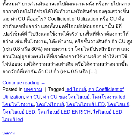
ทั้งหมด? บางส่วนมันอาจจะไปติดเพดาน ผนัง หรือหายไปกลาง
อากาศโดยไม่ได้ช่วยให้โต๊ะทำงานหรือสินค้าของคุณสว่างขึ้น
เลย ค่า CU คืออะไร? Coefficient of Utilization หรือ CU คือ
ค่าตัวเลขที่บอกว่า แสงทั้งหมดที่ไฮเบย์ปล่อยออกมานั้น มีกี่
เปอร์เซ็นต์ที่ “ไปถึงและใช้งานได้จริง” บนพื้นที่ที่เราต้องการให้
สว่าง เช่น พื้นโรงงาน, โต๊ะทำงาน, หรือชั้นวางสินค้า ถ้า CU สูง
(เช่น 0.8 หรือ 80%) หมายความว่า โคมไฟมีประสิทธิภาพ แสง
ส่วนใหญ่ถูกส่งตรงไปที่ที่เราต้องการใช้งานจริงๆ ทำให้เราใช้
ไฟน้อยลง แต่ได้ความสว่างเท่าเดิม หรือได้ความสว่างมากขึ้น
จากวัตต์ที่เท่ากัน ถ้า CU ต่ำ (เช่น 0.5 หรือ […]
Continue reading
→
Posted in
บทความ
|
Tagged
led ไฮเบย์
,
ค่า Coefficient of
Utilization
,
ค่า CU
,
ค่า CU ของโคมไฮเบย์
,
โคมโรงงาน led
,
โคมไฟโรงงาน
,
โคมไฟไฮเบย์
,
โคมไฟไฮเบย์ LED
,
โคมไฮเบย์
,
โคมไฮเบย์ LED
,
โคมไฮเบย์ LED ENRICH
,
ไฟไฮเบย์ LED
,
ไฮเบย์ led
บทความ