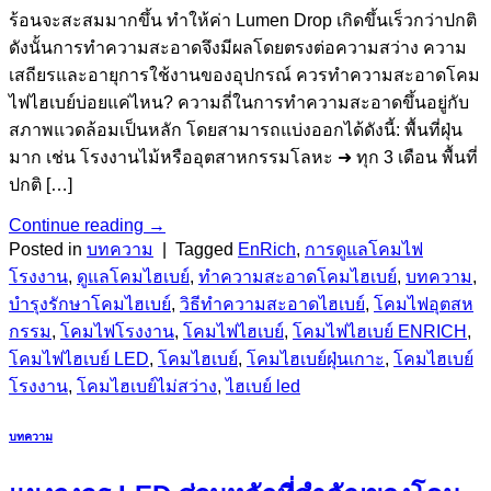
ร้อนจะสะสมมากขึ้น ทำให้ค่า Lumen Drop เกิดขึ้นเร็วกว่าปกติ
ดังนั้นการทำความสะอาดจึงมีผลโดยตรงต่อความสว่าง ความ
เสถียรและอายุการใช้งานของอุปกรณ์ ควรทำความสะอาดโคม
ไฟไฮเบย์บ่อยแค่ไหน? ความถี่ในการทำความสะอาดขึ้นอยู่กับ
สภาพแวดล้อมเป็นหลัก โดยสามารถแบ่งออกได้ดังนี้: พื้นที่ฝุ่น
มาก เช่น โรงงานไม้หรืออุตสาหกรรมโลหะ ➜ ทุก 3 เดือน พื้นที่
ปกติ […]
Continue reading
→
Posted in
บทความ
|
Tagged
EnRich
,
การดูแลโคมไฟ
โรงงาน
,
ดูแลโคมไฮเบย์
,
ทำความสะอาดโคมไฮเบย์
,
บทความ
,
บำรุงรักษาโคมไฮเบย์
,
วิธีทำความสะอาดไฮเบย์
,
โคมไฟอุตสห
กรรม
,
โคมไฟโรงงาน
,
โคมไฟไฮเบย์
,
โคมไฟไฮเบย์ ENRICH
,
โคมไฟไฮเบย์ LED
,
โคมไฮเบย์
,
โคมไฮเบย์ฝุ่นเกาะ
,
โคมไฮเบย์
โรงงาน
,
โคมไฮเบย์ไม่สว่าง
,
ไฮเบย์ led
บทความ