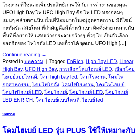
โรงงาน ที่ใช่และเพิ่มประสิทธิภาพให้กับการทำงานของคุณ
UFO High Bay ไฟ UFO High Bay คือ ไฟ LED ทรงกลมๆ
แบนๆ คล้ายจานบิน เป็นที่นิยมมากในหมู่อุตสาหกรรม มีดีไซน์
กะทัดรัด สมัยใหม่ ที่สำคัญคือมีน้ำหนักเบา ติดตั้งง่าย เหมาะกับ
พื้นที่ที่อยากให้ แสงสว่างกระจายกว้างๆ ทั่วๆ ไป เป็นตัวเลือก
ยอดฮิตของ ไฟโกดัง LED เลยก็ว่าได้ จุดเด่น UFO High […]
Continue reading
→
Posted in
บทความ
|
Tagged
EnRich
,
High Bay LED
,
Linear
High Bay
,
UFO High Bay
,
การเลือกโคมไฮเบย์ LED
,
เลือกโคม
ไฮเบย์แบบไหนดี
,
โคม high bay led
,
โคมโรงงาน
,
โคมไฟ
อุตสาหกรรม
,
โคมไฟโกดัง
,
โคมไฟโรงงาน
,
โคมไฟไฮเบย์
,
โคมไฟไฮเบย์ LED
,
โคมไฮเบย์
,
โคมไฮเบย์ LED
,
โคมไฮเบย์
LED ENRICH
,
โคมไฮเบย์แบบไหนดี
,
ไฮเบย์ led
บทความ
โคมไฮเบย์ LED รุ่น PLUS ใช้ให้เหมาะกับ