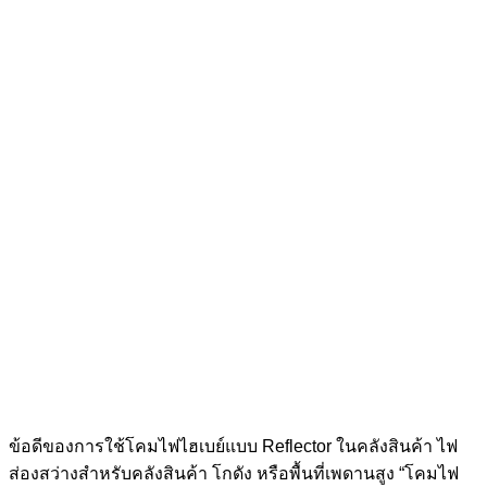
ข้อดีของการใช้โคมไฟไฮเบย์แบบ Reflector ในคลังสินค้า ไฟ
ส่องสว่างสำหรับคลังสินค้า โกดัง หรือพื้นที่เพดานสูง “โคมไฟ