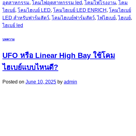
อุตสาหกรรม
,
โคมไฟอุตสาหกรรม led
,
โคมไฟโรงงาน
,
โคม
ไฮเบย์
,
โคมไฮเบย์ LED
,
โคมไฮเบย์ LED ENRICH
,
โคมไฮเบย์
LED สำหรับฟาร์มสัตว์
,
โคมไฮเบย์ฟาร์มสัตว์
,
ไฟไฮเบย์
,
ไฮเบย์
,
ไฮเบย์ led
บทความ
UFO หรือ Linear High Bay ใช้โคม
ไฮเบย์แบบไหนดี?
Posted on
June 10, 2025
by
admin