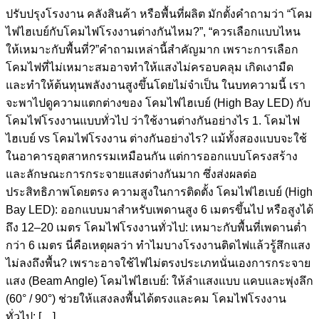
ปรับปรุงโรงงาน คลังสินค้า หรือพื้นที่ผลิต มักตั้งคำถามว่า “โคม
ไฟไฮเบย์กับโคมไฟโรงงานต่างกันไหม?”, “ควรเลือกแบบไหน
ให้เหมาะกับพื้นที่?”คำถามเหล่านี้สำคัญมาก เพราะการเลือก
โคมไฟที่ไม่เหมาะสมอาจทำให้แสงไม่ครอบคลุม เกิดเงามืด
และทำให้ต้นทุนพลังงานสูงขึ้นโดยไม่จำเป็น ในบทความนี้ เรา
จะพาไปดูความแตกต่างของ โคมไฟไฮเบย์ (High Bay LED) กับ
โคมไฟโรงงานแบบทั่วไป ว่าใช้งานต่างกันอย่างไร 1. โคมไฟ
ไฮเบย์ vs โคมไฟโรงงาน ต่างกันอย่างไร? แม้ทั้งสองแบบจะใช้
ในอาคารอุตสาหกรรมเหมือนกัน แต่การออกแบบโครงสร้าง
และลักษณะการกระจายแสงต่างกันมาก ซึ่งส่งผลต่อ
ประสิทธิภาพโดยตรง ความสูงในการติดตั้ง โคมไฟไฮเบย์ (High
Bay LED): ออกแบบมาสำหรับเพดานสูง 6 เมตรขึ้นไป หรือสูงได้
ถึง 12–20 เมตร โคมไฟโรงงานทั่วไป: เหมาะกับพื้นที่เพดานต่ำ
กว่า 6 เมตร นี่คือเหตุผลว่า ทำไมบางโรงงานติดไฟแล้วรู้สึกแสง
ไม่ลงถึงพื้น? เพราะอาจใช้ไฟไม่ตรงประเภทนั่นเองการกระจาย
แสง (Beam Angle) โคมไฟไฮเบย์: ให้ลำแสงแบบ แคบและพุ่งลึก
(60° / 90°) ช่วยให้แสงลงพื้นได้ตรงและคม โคมไฟโรงงาน
ทั่วไป: […]