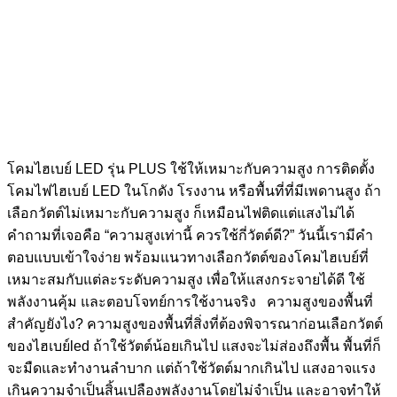
โคมไฮเบย์ LED รุ่น PLUS ใช้ให้เหมาะกับความสูง การติดตั้ง
โคมไฟไฮเบย์ LED ในโกดัง โรงงาน หรือพื้นที่ที่มีเพดานสูง ถ้า
เลือกวัตต์ไม่เหมาะกับความสูง ก็เหมือนไฟติดแต่แสงไม่ได้
คำถามที่เจอคือ “ความสูงเท่านี้ ควรใช้กี่วัตต์ดี?” วันนี้เรามีคำ
ตอบแบบเข้าใจง่าย พร้อมแนวทางเลือกวัตต์ของโคมไฮเบย์ที่
เหมาะสมกับแต่ละระดับความสูง เพื่อให้แสงกระจายได้ดี ใช้
พลังงานคุ้ม และตอบโจทย์การใช้งานจริง ความสูงของพื้นที่
สำคัญยังไง? ความสูงของพื้นที่สิ่งที่ต้องพิจารณาก่อนเลือกวัตต์
ของไฮเบย์led ถ้าใช้วัตต์น้อยเกินไป แสงจะไม่ส่องถึงพื้น พื้นที่ก็
จะมืดและทำงานลำบาก แต่ถ้าใช้วัตต์มากเกินไป แสงอาจแรง
เกินความจำเป็นสิ้นเปลืองพลังงานโดยไม่จำเป็น และอาจทำให้