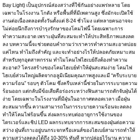
Bay Light) เป็นอุปกรณ์ส่องสว่างที่ใช้กันอย่างแพร่หลาย โดย
เฉพาะในโรงงาน โกดัง หรือพื้นที่ที่มีเพดานสูง ซึ่งมักจะเปิดใช้
งานต่อเนื่องตลอดทั้งวันตั้งแต่ 8-24 ชั่วโมง แต่หลายคนอาจจะ
ไม่ค่อยนึกถึงการบำรุงรักษาของโคมไฟนี้ โดยเฉพาะการ
ทำความสะอาด เพราะฝุ่นที่สะสมจะทำให้ประสิทธิภาพแสงลด
ลง บทความนี้จะช่วยตอบคำถามว่าเราควรทำความสะอาดบ่อย
แค่ไหน ทำไมถึงสำคัญ และจะทำอย่างไรให้ปลอดภัยเหมาะสม
สำหรับทุกอุตสาหกรรม ทำไมโคมไฟไฮเบย์ถึงต้องทำความ
สะอาด? โครงสร้างของโคมไฮเบย์ทำให้ฝุ่นสะสมง่าย โคมไฟ
ไฮเบย์ส่วนใหญ่ผลิตจากอลูมิเนียมคุณภาพสูงและมี “ครีบระบาย
ความร้อน” รอบๆ ตัวโคม ซึ่งครีบเหล่านี้ช่วยในการระบายความ
ร้อนออก แต่กลับมีข้อเสียคือร่องระหว่างฟินสามารถดักจับฝุ่นได้
ง่าย โดยเฉพาะในโรงงานที่มีฝุ่นในอากาศตลอดเวลา เมื่อฝุ่น
สะสมมากขึ้น ความสามารถในการระบายความร้อนจะลดลง
ทำให้โคมไฟร้อนขึ้น ส่งผลกระทบต่ออายุการใช้งานของ
ไดรเวอร์และชิป LED ผลกระทบจากการสะสมของฝุ่นต่อความ
สว่าง ฝุ่นที่เกาะอยู่บนกระจกหรือเลนส์ของไฮเบย์สามารถทำให้
ความสว่างลดลงได้ถึง 10-30% ทันที หากปล่อยไว้นาน ความ