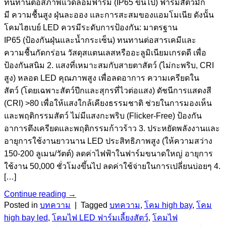
ทนทานต่อสภาพแวดล้อมฟาร์ม (IP65 ขึ้นไป) ฟาร์มสัตว์มัก
มี ความชื้นสูง ฝุ่นละออง และการสะสมของแอมโมเนีย ดังนั้น
โคมไฮเบย์ LED ควรมีระดับการป้องกัน: มาตรฐาน
IP65 (ป้องกันฝุ่นและน้ำกระเซ็น) ทนทานต่อสารเคมีและ
ความชื้นกัดกร่อน วัสดุสแตนเลสหรืออะลูมิเนียมเกรดดี เพื่อ
ป้องกันสนิม 2. แสงที่เหมาะสมกับสายตาสัตว์ (ไม่กะพริบ, CRI
สูง) หลอด LED คุณภาพสูง เพื่อลดอาการ ความเครียดใน
สัตว์ (โดยเฉพาะสัตว์ปีกและสุกรที่ไวต่อแสง) ดัชนีการแสดงสี
(CRI) >80 เพื่อให้แสงใกล้เคียงธรรมชาติ ช่วยในการมองเห็น
และพฤติกรรมสัตว์ ไม่มีแสงกะพริบ (Flicker-Free) ป้องกัน
อาการตึงเครียดและพฤติกรรมก้าวร้าว 3. ประหยัดพลังงานและ
อายุการใช้งานยาวนาน LED ประสิทธิภาพสูง (ให้ความสว่าง
150-200 ลูเมน/วัตต์) ลดค่าไฟฟ้าในฟาร์มขนาดใหญ่ อายุการ
ใช้งาน 50,000 ชั่วโมงขึ้นไป ลดค่าใช้จ่ายในการเปลี่ยนบ่อยๆ 4.
[…]
Continue reading
→
Posted in
บทความ
|
Tagged
บทความ
,
โคม high bay
,
โคม
high bay led
,
โคมไฟ LED ฟาร์มเลี้ยงสัตว์
,
โคมไฟ