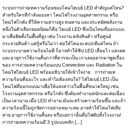
ระบบการถ่ายเทความร้อนของโคมไฮเบย์ LED สำคัญแค่ไหน?
สำหรับใครที่กำลังมองหา โคมไฟโรงงานอุตสาหกรรม หรือ
โคมไฟโกดัง ที่ให้ความสว่างสูง ทนทาน และประหยัดพลังงาน
หนึ่งในตัวเลือกยอดนิยมก็คือ ไฮเบย์ LED ซึ่งเป็นโคมที่ออกแบบ
มาเพื่อติดตั้งในพื้นที่สูง เช่น โรงงาน คลังสินค้า หรือศูนย์
กระจายสินค้า แต่รู้หรือไม่ว่า ต่อให้โคมจะสเปกดีแค่ไหน ถ้า
ระบบระบายความร้อนไม่ดี ก็อาจทำให้ชิป LED เสื่อมไว แสงลด
และอายุการใช้งานสั้นกว่าที่ควรจะเป็น เราเลยอยากมาพูดเรื่อง
ของ การถ่ายเทความร้อนแบบ Convection และ Radiation ใน
โคมไฟไฮเบย์ LED พร้อมอธิบายให้เข้าใจง่าย การถ่ายเท
ความร้อนคืออะไร และทำไมต้องสนใจ? ไฟไฮเบย์ LED เป็น
โคมไฟที่ออกแบบมาเพื่อให้แสงสว่างในพื้นที่ขนาดใหญ่ เช่น
โรงงานอุตสาหกรรม หรือโกดัง ซึ่งต้องทำงานหนักและต่อเนื่อง
เป็นเวลานาน เมื่อ LED ทำงาน มันจะสร้างความร้อนขึ้น และถ้า
ความร้อนนี้ไม่ถูกจัดการอย่างเหมาะสม อาจทำให้โคมไฟเสีย
หาย อายุการใช้งานสั้นลง หรือแย่กว่านั้นคือไฟดับทั้งโรงงาน!
การถ่ายเทความร้อนมี 3 รูปแบบหลัก […]