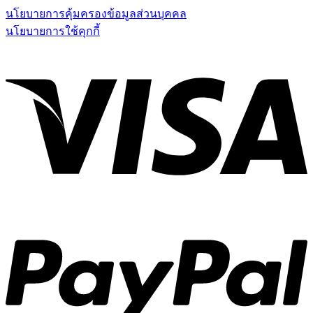
นโยบายการคุ้มครองข้อมูลส่วนบุคคล
นโยบายการใช้คุกกี้
V
P