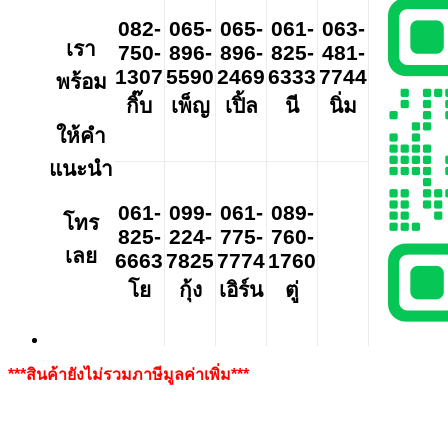
082-
065-
065-
061-
063-
เรา
750-
896-
896-
825-
481-
1307
5590
2469
6333
7744
พร้อม
กิ๊บ
เพ็ญ
เปิ้ล
นี
นิ่ม
ให้คำ
แนะนำ
061-
099-
061-
089-
โทร
825-
224-
775-
760-
เลย
6663
7825
7774
1760
โย
กุ้ง
เอิร์น
ตู่
***สินค้ายังไม่รวมภาษีมูลค่าเพิ่ม***