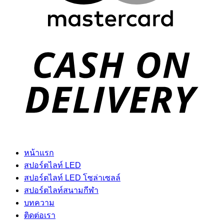
D
หน้าแรก
สปอร์ตไลท์ LED
สปอร์ตไลท์ LED โซล่าเซลล์
สปอร์ตไลท์สนามกีฬา
บทความ
ติดต่อเรา