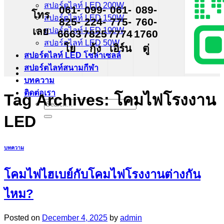
สปอร์ตไลท์ LED 200W
061-
099-
061-
089-
โทร
สปอร์ตไลท์ LED 150W
825-
224-
775-
760-
เลย
สปอร์ตไลท์ LED 100W
6663
7825
7774
1760
สปอร์ตไลท์ LED 50W
โย
กุ้ง
เอิร์น
ตู่
สปอร์ตไลท์ LED โซล่าเซลล์
สปอร์ตไลท์สนามกีฬา
บทความ
ติดต่อเรา
Tag Archives:
โคมไฟโรงงาน
Search
for:
LED
บทความ
โคมไฟไฮเบย์กับโคมไฟโรงงานต่างกัน
ไหม?
Posted on
December 4, 2025
by
admin