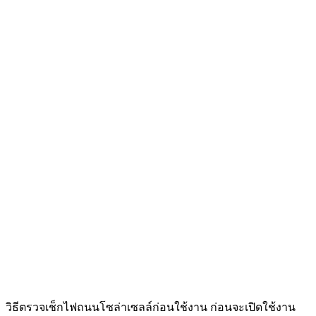
วิธีตรวจเช็กไฟถนนโซล่าเซลล์ก่อนใช้งาน ก่อนจะเปิดใช้งาน