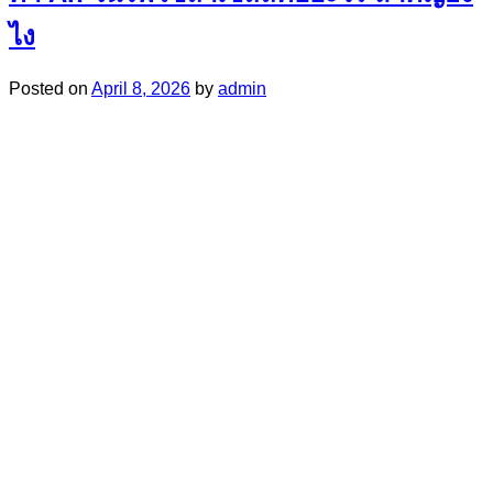
ไง
Posted on
April 8, 2026
by
admin