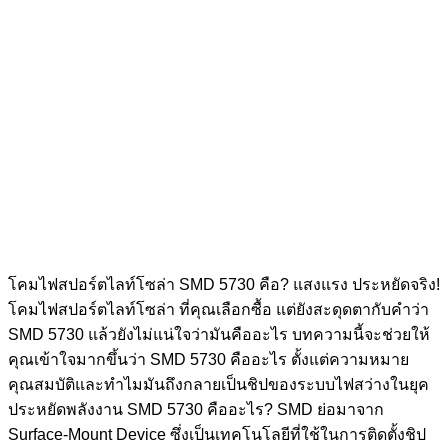
โคมไฟสปอร์ตไลท์โซล่า SMD 5730 คือ? แสงแรง ประหยัดจริง!
โคมไฟสปอร์ตไลท์โซล่า ที่คุณเลือกซื้อ แต่ยังสะดุดตากับคำว่า
SMD 5730 แล้วยังไม่แน่ใจว่ามันคืออะไร บทความนี้จะช่วยให้
คุณเข้าใจมากขึ้นว่า SMD 5730 คืออะไร ตั้งแต่ความหมาย
คุณสมบัติและทำไมมันถึงกลายเป็นชิปของระบบไฟสว่างในยุค
ประหยัดพลังงาน SMD 5730 คืออะไร? SMD ย่อมาจาก
Surface-Mount Device ซึ่งเป็นเทคโนโลยีที่ใช้ในการติดตั้งชิป