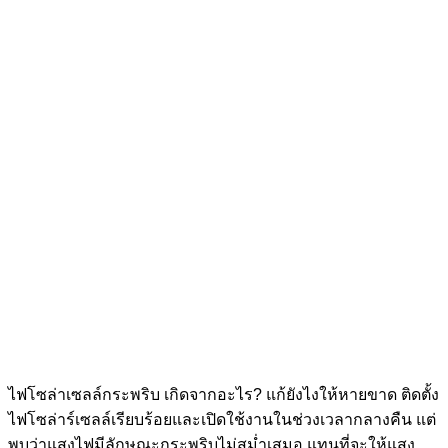
ไฟโซล่าเซลล์กระพริบ เกิดจากอะไร? แก้ยังไงให้หายขาด ติดตั้ง
ไฟโซล่าร์เซลล์เรียบร้อยและเปิดใช้งานในช่วงเวลากลางคืน แต่
พบว่าแสงไฟมีลักษณะกระพริบไม่สม่ำเสมอ แทนที่จะให้แสง