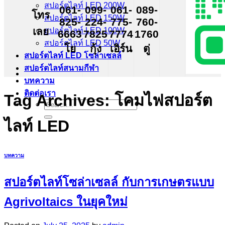
สปอร์ตไลท์ LED 200W
061-
099-
061-
089-
โทร
สปอร์ตไลท์ LED 150W
825-
224-
775-
760-
เลย
สปอร์ตไลท์ LED 100W
6663
7825
7774
1760
สปอร์ตไลท์ LED 50W
โย
กุ้ง
เอิร์น
ตู่
สปอร์ตไลท์ LED โซล่าเซลล์
สปอร์ตไลท์สนามกีฬา
บทความ
ติดต่อเรา
Tag Archives:
โคมไฟสปอร์ต
Search
for:
ไลท์ LED
บทความ
สปอร์ตไลท์โซล่าเซลล์ กับการเกษตรแบบ
Agrivoltaics ในยุคใหม่