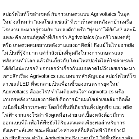
สปอร์ตไลท์โซล่าเซลล์ กับการเกษตรแบบ Agrivoltaics ในยุค
ใหม่ งงไหมว่า “แผงโซล่าเซลล์” ที่เราเห็นตามหลังคาบ้านหรือ
โรงงาน จะมาอยู่รวมกับ “แปลงผัก” หรือ “ทุ่งนา” ได้ยังไง? และนี่
แหละคือเทรนด์สุดล้ำที่เรียกว่า Agrivoltaics (อะกริโวลเทคส์)
หรือ เกษตรผสมผสานพลังงานแสงอาทิตย์ ! ถึงแม้ในไทยอาจยัง
ไม่เป็นที่รู้จักมาก แต่กำลังเป็นที่พูดถึงในวงการเกษตรและ
พลังงานทั่วโลก แล้วมันเกี่ยวกับ โคมไฟสปอร์ตไลท์โซล่าเซลล์
ได้ยังไงน่ะเหรอ? บอกเลยว่าเกี่ยวกันแบบคาดไม่ถึงเลยเราจะมา
เจาะลึกเรื่อง Agrivoltaics และบทบาทสำคัญของ สปอร์ตไลท์โซ
ล่าเซลล์LED ที่จะกลายเป็นเพื่อนซี้ของเกษตรกรยุคใหม่
Agrivoltaics คืออะไร? ทำไมต้องสนใจ? Agrivoltaics หรือ
เกษตรพลังงานแสงอาทิตย์ คือการนำแผงโซล่าเซลล์มาติดตั้ง
เหนือพื้นที่การเกษตร โดยใช้พื้นที่เดียวกันทั้งปลูกพืช และ ผลิต
ไฟฟ้าจากแผงโซล่า ฟังดูเหมือนง่าย แต่เบื้องหลังต้อวมีการ
ออกแบบที่ดี เพื่อให้พืชยังได้รับแสงแดดเพียงพอสำหรับการ
สังเคราะห์แสง ขณะที่แผงโซล่าเซลล์ก็ผลิตไฟฟ้าได้อย่างมี
ประสิทธิภาพ ทำไม Agrivoltaics ถึงน่าสนใจ? ใช้พื้นที่อย่างคุ้ม