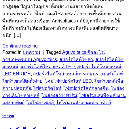
ค่าสูงสุด ปัญหาใหญ่ของทั้งพลังงานแสงอาทิตย์และ
เกษตรกรรมคือ “พื้นที่” แผงโซล่าเซลล์ต้องการพื้นที่เยอะ ส่วน
พื้นที่เกษตรก็ลดลงเรื่อยๆ Agrivoltaics แก้ปัญหานี้ด้วยการใช้
พื้นที่ร่วมกัน ไม่ต้องเลือกทางใดทางหนึ่ง เพิ่มผลผลิตพืชบาง
ชนิด: […]
Continue reading
→
Posted in
บทความ
|
Tagged
Agrivoltaics คืออะไร
,
การเกษตรแบบ Agrivoltaics
,
สปอร์ตไลท์โซล่า
,
สปอร์ตไลท์โซ
ล่าเซลล์
,
สปอร์ตไลท์โซล่าเซลล์ LED
,
สปอร์ตไลท์โซล่าเซลล์
LED ENRICH
,
สปอร์ตไลท์โซล่าเซลล์การเกษตร
,
สปอร์ตไลท์
โซล่าเซลล์ติดตั้งง่าย
,
โคมไฟสปอร์ตไลท์ LED
,
โซล่าเซลล์เพื่อ
ความปลอดภัย
,
ไฟสปอร์ตไลท์
,
ไฟสปอร์ตไลท์กลางคืน
,
ไฟส่อง
ทางเดินโซล่าเซลล์
,
ไฟส่องสว่างฟาร์ม
,
ไฟเสริมแสงพืชพลังงาน
แสงอาทิตย์
,
ไฟโซล่าเซลล์
,
ไฟไร่นาพลังงานแสงอาทิตย์
บทความ