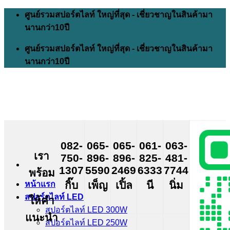
Skip
ศูนย์รวมสปอร์ตไลท์ ใหญ่ที่สุด - เชี่ยวชาญในสินค้ามา
to
นานกว่า10ปี
content
ศูนย์รวมสปอร์ตไลท์ ใหญ่ที่สุด - เชี่ยวชาญในสินค้ามา
นานกว่า10ปี
082-
065-
065-
061-
063-
เรา
750-
896-
896-
825-
481-
1307
5590
2469
6333
7744
พร้อม
กิ๊บ
เพ็ญ
เปิ้ล
นี
นิ่ม
หน้าแรก
สปอร์ตไลท์ LED
ให้คำ
สปอร์ตไลท์ LED 300W
แนะนำ
สปอร์ตไลท์ LED 250W