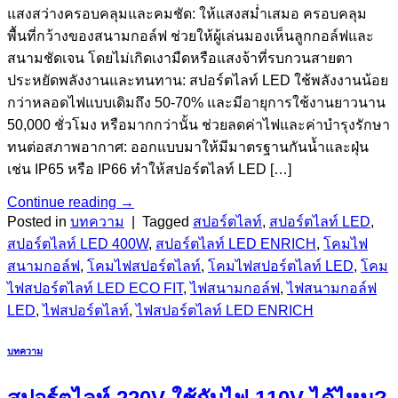
แสงสว่างครอบคลุมและคมชัด: ให้แสงสม่ำเสมอ ครอบคลุม
พื้นที่กว้างของสนามกอล์ฟ ช่วยให้ผู้เล่นมองเห็นลูกกอล์ฟและ
สนามชัดเจน โดยไม่เกิดเงามืดหรือแสงจ้าที่รบกวนสายตา
ประหยัดพลังงานและทนทาน: สปอร์ตไลท์ LED ใช้พลังงานน้อย
กว่าหลอดไฟแบบเดิมถึง 50-70% และมีอายุการใช้งานยาวนาน
50,000 ชั่วโมง หรือมากกว่านั้น ช่วยลดค่าไฟและค่าบำรุงรักษา
ทนต่อสภาพอากาศ: ออกแบบมาให้มีมาตรฐานกันน้ำและฝุ่น
เช่น IP65 หรือ IP66 ทำให้สปอร์ตไลท์ LED […]
Continue reading
→
Posted in
บทความ
|
Tagged
สปอร์ตไลท์
,
สปอร์ตไลท์ LED
,
สปอร์ตไลท์ LED 400W
,
สปอร์ตไลท์ LED ENRICH
,
โคมไฟ
สนามกอล์ฟ
,
โคมไฟสปอร์ตไลท์
,
โคมไฟสปอร์ตไลท์ LED
,
โคม
ไฟสปอร์ตไลท์ LED ECO FIT
,
ไฟสนามกอล์ฟ
,
ไฟสนามกอล์ฟ
LED
,
ไฟสปอร์ตไลท์
,
ไฟสปอร์ตไลท์ LED ENRICH
บทความ