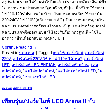
อยู่กันก่อน ระบบไฟบ้านทั่วไปในแต่ละประเทศจะมีแรงดันไฟฟ้า
ไม่เท่ากัน เช่น ประเทศสหรัฐอเมริกา, ญี่ปุ่น, เม็กซิโก: ใช้ระบบ
ไฟ 110-120V ประเทศในยุโรป, ไทย, ออสเตรเลีย: ใช้ระบบไฟ
220-240V ไฟ 110V (สลับกระแส AC) เป็นแรงดันมาตรฐานใน
หลายประเทศอย่างสหรัฐอเมริกาและญี่ปุ่น โคมไฟหรืออุปกรณ์
หลายประเภทจึงออกแบบมาให้รองรับกับมาตรฐานนี้ • ใช้ใน
อาคาร / บ้านที่ออกแบบมาเฉพาะ […]
Continue reading
→
Posted in
บทความ
|
Tagged
การใช้สปอร์ตไลท์
,
สปอร์ตไลท์
220V
,
สปอร์ตไลท์ 220V ใช้กับไฟ 110V ได้ไหม?
,
สปอร์ตไลท์
LED
,
สปอร์ตไลท์ LED ENRICH
,
สปอร์ตไลท์ไฟบ้าน
,
โคม
สปอร์ตไลท์
,
โคมไฟสปอร์ตไลท์
,
โคมไฟสปอร์ตไลท์ LED
,
ไฟ
สปอร์ตไลท์
,
ไฟสปอร์ตไลท์ LED
บทความ
,
สปอร์ตไลท์ LED
เทียบรุ่นสปอร์ตไลท์ LED Arena II กับ