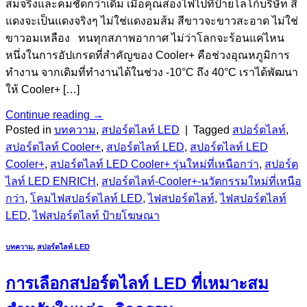
สมจริงและคมชัดกว่าเดิม เมื่อคุณส่องไฟไปที่ป้ายโลโก้บริษัท สี
แดงจะเป็นแดงจริงๆ ไม่ใช่แดงอมส้ม สีขาวจะขาวสะอาด ไม่ใช่
ขาวอมเหลือง ทนทุกสภาพอากาศ ไม่ว่าโลกจะร้อนแค่ไหน
หนึ่งในการอัปเกรดที่สำคัญของ Cooler+ คือช่วงอุณหภูมิการ
ทำงาน จากเดิมที่ทำงานได้ในช่วง -10°C ถึง 40°C เราได้พัฒนา
ให้ Cooler+ […]
Continue reading
→
Posted in
บทความ
,
สปอร์ตไลท์ LED
|
Tagged
สปอร์ตไลท์
,
สปอร์ตไลท์ Cooler+
,
สปอร์ตไลท์ LED
,
สปอร์ตไลท์ LED
Cooler+
,
สปอร์ตไลท์ LED Cooler+ รุ่นใหม่ที่เหนือกว่า
,
สปอร์ต
ไลท์ LED ENRICH
,
สปอร์ตไลท์-Cooler+-นวัตกรรมใหม่ที่เหนือ
กว่า
,
โคมไฟสปอร์ตไลท์ LED
,
ไฟสปอร์ตไลท์
,
ไฟสปอร์ตไลท์
LED
,
ไฟสปอร์ตไลท์ ป้ายโฆษณา
บทความ
,
สปอร์ตไลท์ LED
การเลือกสปอร์ตไลท์ LED ที่เหมาะสม