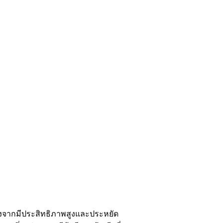
องจากมีประสิทธิภาพสูงและประหยัด