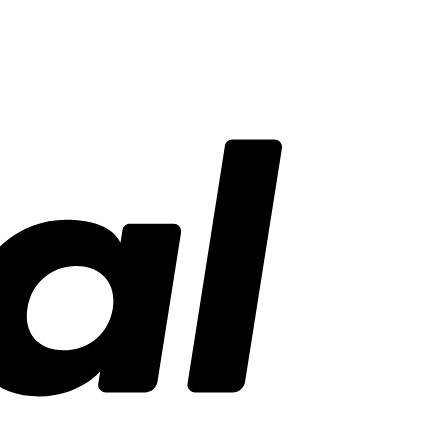
PayPal