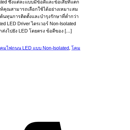
d ซึ่งแต่ละแบบมีข้อดีและข้อเสียที่แตก
ห้คุณสามารถเลือกใช้ได้อย่างเหมาะสม
ุนการติดตั้งและบำรุงรักษาที่ต่ำกว่า
ted LED Driver ไดรเวอร์ Non-Isolated
ูกส่งไปยัง LED โดยตรง ข้อดีของ […]
คมไฟถนน LED แบบ Non-Isolated
,
โคม
Visa