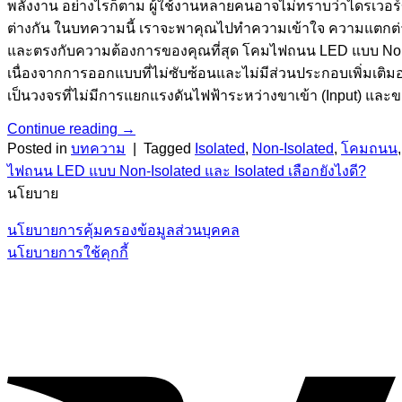
พลังงาน อย่างไรก็ตาม ผู้ใช้งานหลายคนอาจไม่ทราบว่าไดรเวอร์ข
ต่างกัน ในบทความนี้ เราจะพาคุณไปทำความเข้าใจ ความแตกต่า
และตรงกับความต้องการของคุณที่สุด โคมไฟถนน LED แบบ Non-Is
เนื่องจากการออกแบบที่ไม่ซับซ้อนและไม่มีส่วนประกอบเพิ่มเติม
เป็นวงจรที่ไม่มีการแยกแรงดันไฟฟ้าระหว่างขาเข้า (Input) และข
Continue reading
→
Posted in
บทความ
|
Tagged
Isolated
,
Non-Isolated
,
โคมถนน
ไฟถนน LED แบบ Non-Isolated และ Isolated เลือกยังไงดี?
นโยบาย
นโยบายการคุ้มครองข้อมูลส่วนบุคคล
นโยบายการใช้คุกกี้