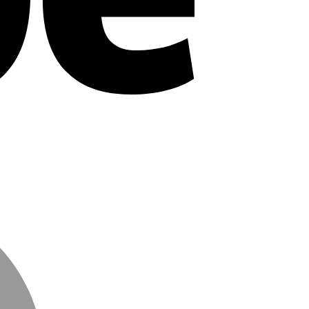
MasterCard