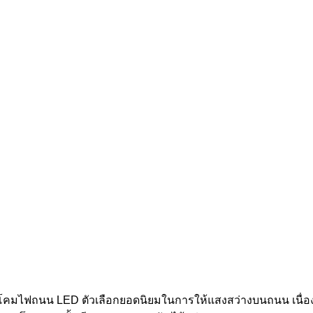
? โคมไฟถนน LED ตัวเลือกยอดนิยมในการให้แสงสว่างบนถนน เนื่