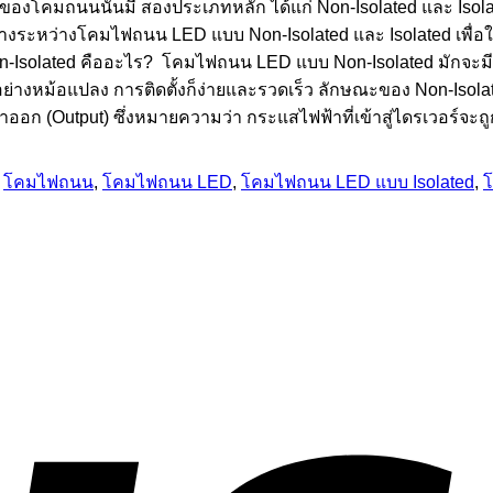
องโคมถนนนั้นมี สองประเภทหลัก ได้แก่ Non-Isolated และ Isolate
งระหว่างโคมไฟถนน LED แบบ Non-Isolated และ Isolated เพื่อใ
olated คืออะไร? โคมไฟถนน LED แบบ Non-Isolated มักจะมีต้นท
อย่างหม้อแปลง การติดตั้งก็ง่ายและรวดเร็ว ลักษณะของ Non-Isola
าออก (Output) ซึ่งหมายความว่า กระแสไฟฟ้าที่เข้าสู่ไดรเวอร์จะถ
,
โคมไฟถนน
,
โคมไฟถนน LED
,
โคมไฟถนน LED แบบ Isolated
,
โ