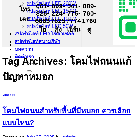
สปอร์ตไลท์ LED 200W
061-
099-
061-
089-
โทร
สปอร์ตไลท์ LED 150W
825-
224-
775-
760-
เลย
สปอร์ตไลท์ LED 100W
6663
7825
7774
1760
สปอร์ตไลท์ LED 50W
โย
กุ้ง
เอิร์น
ตู่
สปอร์ตไลท์ LED โซล่าเซลล์
สปอร์ตไลท์สนามกีฬา
บทความ
ติดต่อเรา
Tag Archives:
โคมไฟถนนแก้
Search
for:
ปัญหาหมอก
บทความ
โคมไฟถนนสำหรับพื้นที่มีหมอก ควรเลือก
แบบไหน?