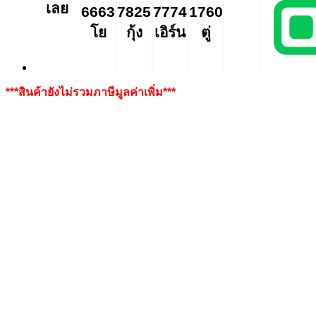
เลย
6663
7825
7774
1760
โย
กุ้ง
เอิร์น
ตู่
***สินค้ายังไม่รวมภาษีมูลค่าเพิ่ม***