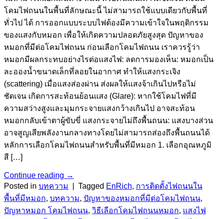
โคมไฟถนนในพื้นที่ลักษณะนี้ ไม่สามารถใช้แบบเดียวกับพื้นที่
ทั่วไป ได้ การออกแบบระบบไฟต้องมีความเข้าใจในพฤติกรรม
ของแสงกับหมอก เพื่อให้เกิดความปลอดภัยสูงสุด ปัญหาของ
หมอกที่มีต่อโคมไฟถนน ก่อนเลือกโคมไฟถนน เราควรรู้ว่า
หมอกมีผลกระทบอย่างไรต่อแสงไฟ: ลดการมองเห็น: หมอกเป็น
ละอองน้ำขนาดเล็กที่ลอยในอากาศ ทำให้แสงกระเจิง
(scattering) เมื่อแสงส่องผ่าน ส่งผลให้แสงจ้าเกินไปหรือไม่
ชัดเจน เกิดการสะท้อนย้อนแสง (Glare): หากใช้โคมไฟที่มี
ความสว่างสูงและมุมกระจายแสงกว้างเกินไป อาจสะท้อน
หมอกกลับเข้าตาผู้ขับขี่ แสงกระจายไม่ถึงพื้นถนน: แสงบางส่วน
อาจสูญเสียพลังงานกลางทางโดยไม่สามารถส่องถึงพื้นถนนได้
หลักการเลือกโคมไฟถนนสำหรับพื้นที่มีหมอก 1. เลือกอุณหภูมิ
สี […]
Continue reading
→
Posted in
บทความ
|
Tagged
EnRich
,
การติดตั้งไฟถนนใน
พื้นที่มีหมอก
,
บทความ
,
ปัญหาของหมอกที่มีต่อโคมไฟถนน
,
ปัญหาหมอก โคมไฟถนน
,
วิธีเลือกโคมไฟถนนหมอก
,
แสงไฟ