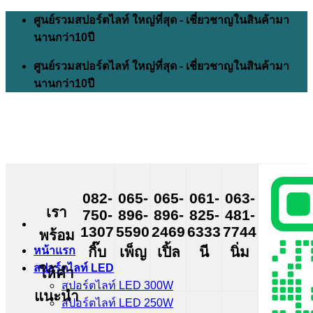
Skip
ศูนย์รวมสปอร์ตไลท์ ใหญ่ที่สุด - เชี่ยวชาญในสินค้ามา
to
นานกว่า10ปี
content
ศูนย์รวมสปอร์ตไลท์ ใหญ่ที่สุด - เชี่ยวชาญในสินค้ามา
นานกว่า10ปี
082-
065-
065-
061-
063-
เรา
750-
896-
896-
825-
481-
1307
5590
2469
6333
7744
พร้อม
กิ๊บ
เพ็ญ
เปิ้ล
นี
นิ่ม
หน้าแรก
สปอร์ตไลท์ LED
ให้คำ
สปอร์ตไลท์ LED 300W
แนะนำ
สปอร์ตไลท์ LED 250W