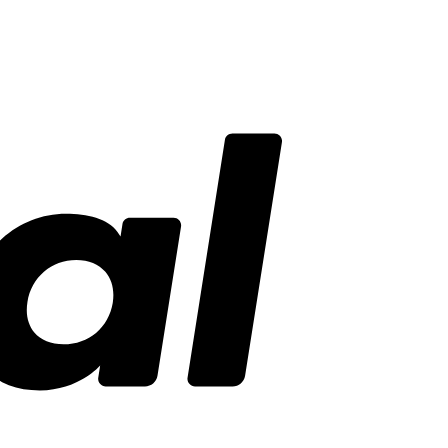
PayPal