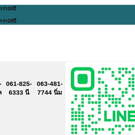
กว่า10ปี
กว่า10ปี
-
061-825-
063-481-
ล
6333 นี
7744 นิ่ม