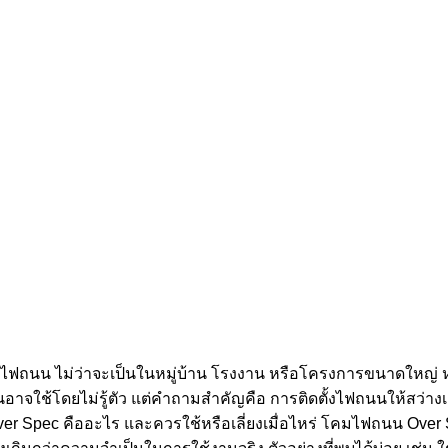
มไฟถนน ไม่ว่าจะเป็นในหมู่บ้าน โรงงาน หรือโครงการขนาดใหญ่ ห
คนอาจใช้โดยไม่รู้ตัว แต่คำถามสำคัญคือ การติดตั้งไฟถนนให้สว่างเ
er Spec คืออะไร และควรใช้หรือเลี่ยงเมื่อไหร่ โคมไฟถนน Over