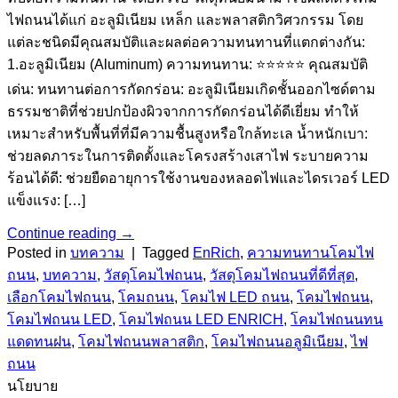
ไฟถนนได้แก่ อะลูมิเนียม เหล็ก และพลาสติกวิศวกรรม โดย
แต่ละชนิดมีคุณสมบัติและผลต่อความทนทานที่แตกต่างกัน:
1.อะลูมิเนียม (Aluminum) ความทนทาน: ⭐⭐⭐⭐⭐ คุณสมบัติ
เด่น: ทนทานต่อการกัดกร่อน: อะลูมิเนียมเกิดชั้นออกไซด์ตาม
ธรรมชาติที่ช่วยปกป้องผิวจากการกัดกร่อนได้ดีเยี่ยม ทำให้
เหมาะสำหรับพื้นที่ที่มีความชื้นสูงหรือใกล้ทะเล น้ำหนักเบา:
ช่วยลดภาระในการติดตั้งและโครงสร้างเสาไฟ ระบายความ
ร้อนได้ดี: ช่วยยืดอายุการใช้งานของหลอดไฟและไดรเวอร์ LED
แข็งแรง: […]
Continue reading
→
Posted in
บทความ
|
Tagged
EnRich
,
ความทนทานโคมไฟ
ถนน
,
บทความ
,
วัสดุโคมไฟถนน
,
วัสดุโคมไฟถนนที่ดีที่สุด
,
เลือกโคมไฟถนน
,
โคมถนน
,
โคมไฟ LED ถนน
,
โคมไฟถนน
,
โคมไฟถนน LED
,
โคมไฟถนน LED ENRICH
,
โคมไฟถนนทน
แดดทนฝน
,
โคมไฟถนนพลาสติก
,
โคมไฟถนนอลูมิเนียม
,
ไฟ
ถนน
นโยบาย