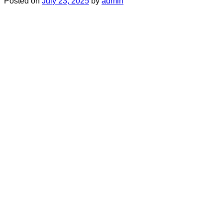
Posted on
July 23, 2025
by
admin