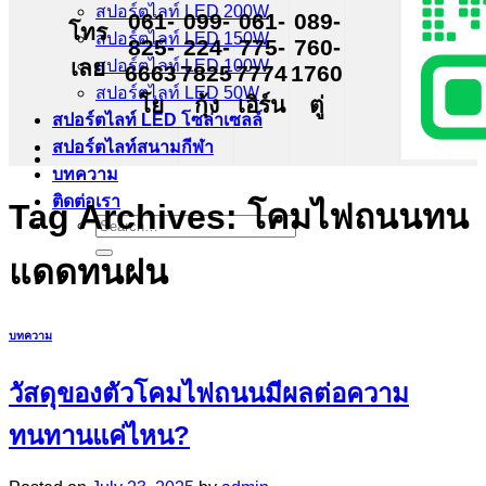
สปอร์ตไลท์ LED 200W
061-
099-
061-
089-
โทร
สปอร์ตไลท์ LED 150W
825-
224-
775-
760-
เลย
สปอร์ตไลท์ LED 100W
6663
7825
7774
1760
สปอร์ตไลท์ LED 50W
โย
กุ้ง
เอิร์น
ตู่
สปอร์ตไลท์ LED โซล่าเซลล์
สปอร์ตไลท์สนามกีฬา
บทความ
ติดต่อเรา
Tag Archives:
โคมไฟถนนทน
Search
for:
แดดทนฝน
บทความ
วัสดุของตัวโคมไฟถนนมีผลต่อความ
ทนทานแค่ไหน?