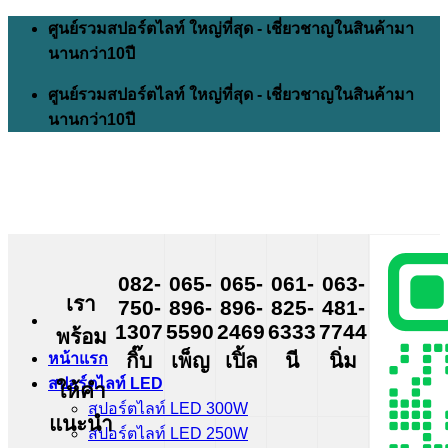
Skip
ศูนย์รวมสปอร์ตไลท์ ใหญ่ที่สุด - เชี่ยวชาญในสินค้ามา
to
นานกว่า10ปี
content
ศูนย์รวมสปอร์ตไลท์ ใหญ่ที่สุด - เชี่ยวชาญในสินค้ามา
นานกว่า10ปี
082-
065-
065-
061-
063-
เรา
750-
896-
896-
825-
481-
1307
5590
2469
6333
7744
พร้อม
กิ๊บ
เพ็ญ
เปิ้ล
นี
นิ่ม
หน้าแรก
สปอร์ตไลท์ LED
ให้คำ
สปอร์ตไลท์ LED 300W
แนะนำ
สปอร์ตไลท์ LED 250W