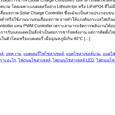
วบคุมการชาร์จ (Solar Charge Controller) ไม่สามารถตัดไฟได้ท
บวม โดยเฉพาะแบตเตอรี่อย่าง Lithium-Ion หรือ LiFePO4 ที่ไม่ม
เสื่อมสภาพ Solar Charge Controller ซึ่งแม้จะเป็นส่วนประกอบขน
ภาพต่ำหรือใช้งานนานจนเสื่อมสภาพ อาจทำให้แรงดันกระแสไฟเกิ
ntroller แทน PWM Controller เพราะสามารถจัดการพลังงานได้อ
การรับแสงแดดเป็นสิ่งจำเป็นต่อการชาร์จพลังงาน แต่การติดตั้งไ
ัวโคมหรือแบตเตอรี่ เมื่ออุณหภูมิเกิน 40°C […]
ล์
,
บทความ
,
แบตเตอรี่ไฟโซล่าเซลล์
,
แบตโซล่าเซลล์บวม
,
แบตไฟโ
พราะอะไร
,
ไฟถนนโซล่าเซลล์
,
ไฟถนนโซล่าเซลล์ LED
,
ไฟถนนโซล