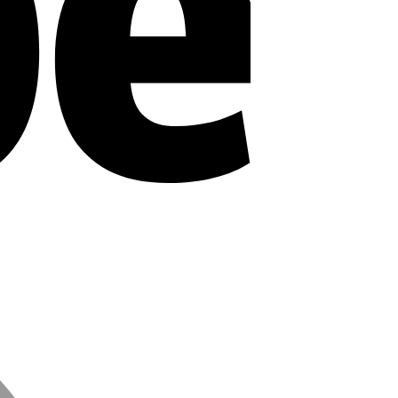
MasterCard