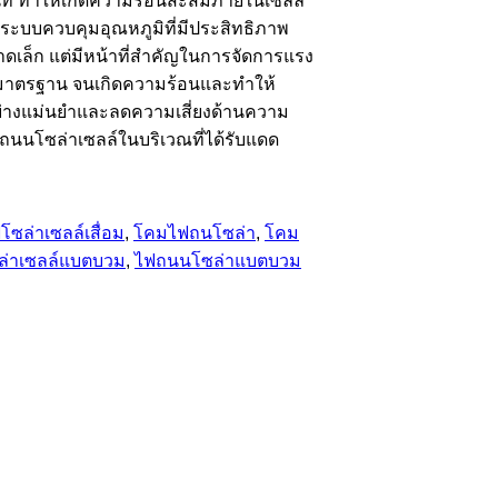
ันที ทำให้เกิดความร้อนสะสมภายในเซลล์
ีระบบควบคุมอุณหภูมิที่มีประสิทธิภาพ
าดเล็ก แต่มีหน้าที่สำคัญในการจัดการแรง
นมาตรฐาน จนเกิดความร้อนและทำให้
ย่างแม่นยำและลดความเสี่ยงด้านความ
ฟถนนโซล่าเซลล์ในบริเวณที่ได้รับแดด
ซล่าเซลล์เสื่อม
,
โคมไฟถนโซล่า
,
โคม
่าเซลล์แบตบวม
,
ไฟถนนโซล่าแบตบวม
Visa