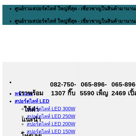
Skip
ศูนย์รวมสปอร์ตไลท์ ใหญ่ที่สุด - เชี่ยวชาญในสินค้ามานาน
to
content
ศูนย์รวมสปอร์ตไลท์ ใหญ่ที่สุด - เชี่ยวชาญในสินค้ามานาน
082-750-
065-896-
065-896
เราพร้อม
1307 กิ๊บ
5590 เพ็ญ
2469 เปิ้
หน้าแรก
สปอร์ตไลท์ LED
ให้คำ
สปอร์ตไลท์ LED 300W
สปอร์ตไลท์ LED 250W
แนะนำ
สปอร์ตไลท์ LED 200W
สปอร์ตไลท์ LED 150W
โทรเลย