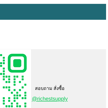
สอบถาม สั่งซื้อ
@richestsupply