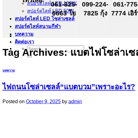
สปอร์ตไลท์ LED 100W
061-825-
099-224-
061-775
สปอร์ตไลท์ LED 50W
6663 โย
7825 กุ้ง
7774 เอิร
สปอร์ตไลท์ LED โซล่าเซลล์
สปอร์ตไลท์สนามกีฬา
บทความ
ติดต่อเรา
Search
Tag Archives:
แบตไฟโซล่าเซลล
for:
บทความ
ไฟถนนโซล่าเซลล์“แบตบวม”เพราะอะไร?
Posted on
October 9, 2025
by
admin