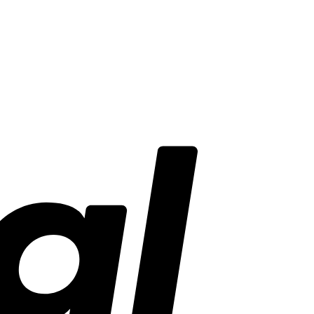
PayPal