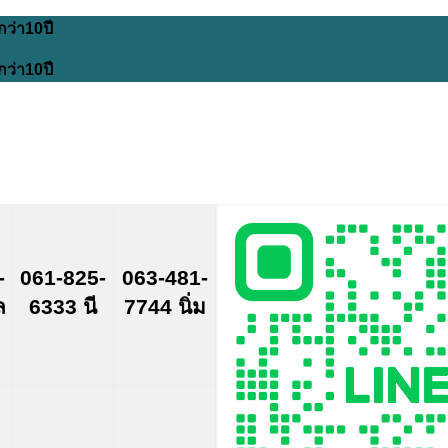
กว่า10ปี
กว่า10ปี
-
061-825-
063-481-
ล
6333 นี
7744 นิ่ม