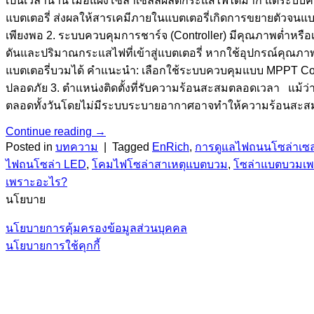
เป็นเวลานาน เมื่อแผงโซล่าเซลล์ผลิตกระแสไฟได้มาก แต่ระบบค
แบตเตอรี่ ส่งผลให้สารเคมีภายในแบตเตอรี่เกิดการขยายตัวจนแบต
เพียงพอ 2. ระบบควบคุมการชาร์จ (Controller) มีคุณภาพต่ำหรือ
ดันและปริมาณกระแสไฟที่เข้าสู่แบตเตอรี่ หากใช้อุปกรณ์คุณ
แบตเตอรี่บวมได้ คำแนะนำ: เลือกใช้ระบบควบคุมแบบ MPPT Co
ปลอดภัย 3. ตำแหน่งติดตั้งที่รับความร้อนสะสมตลอดเวลา แม้ว่า
ตลอดทั้งวันโดยไม่มีระบบระบายอากาศอาจทำให้ความร้อนสะสมในต
Continue reading
→
Posted in
บทความ
|
Tagged
EnRich
,
การดูแลไฟถนนโซล่าเซล
ไฟถนโซล่า LED
,
โคมไฟโซล่าสาเหตุแบตบวม
,
โซล่าแบตบวมเ
เพราะอะไร?
นโยบาย
นโยบายการคุ้มครองข้อมูลส่วนบุคคล
นโยบายการใช้คุกกี้