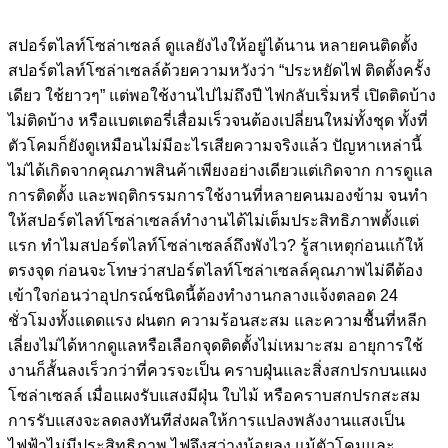
สปอร์ตไลท์โซล่าเซลล์ ดูแลยังไงให้อยู่ได้นาน หลายคนติดตั้ง
สปอร์ตไลท์โซล่าเซลล์ด้วยความหวังว่า “ประหยัดไฟ ติดตั้งครั้ง
เดียว ใช้ยาวๆ” แต่พอใช้งานไปไม่ถึงปี ไฟกลับเริ่มหรี่ เปิดติดบ้าง
ไม่ติดบ้าง หรือแบตเตอรี่เสื่อมเร็วจนต้องเปลี่ยนใหม่ทั้งชุด ทั้งที่
ตัวโคมก็ยังดูเหมือนไม่มีอะไรเสียความจริงแล้ว ปัญหาเหล่านี้
ไม่ได้เกิดจากคุณภาพสินค้าเพียงอย่างเดียวแต่เกิดจาก การดูแล
การติดตั้ง และพฤติกรรมการใช้งานที่หลายคนมองข้าม จนทำ
ให้สปอร์ตไลท์โซล่าเซลล์ทำงานได้ไม่เต็มประสิทธิภาพตั้งแต่
แรก ทำไมสปอร์ตไลท์โซล่าเซลล์ถึงพังไว? รู้สาเหตุก่อนแก้ให้
ตรงจุด ก่อนจะโทษว่าสปอร์ตไลท์โซล่าเซลล์คุณภาพไม่ดีต้อง
เข้าใจก่อนว่าอุปกรณ์ชนิดนี้ต้องทำงานกลางแจ้งตลอด 24
ชั่วโมงทั้งแดดแรง ฝนตก ความร้อนสะสม และความชื้นที่หลีก
เลี่ยงไม่ได้หากดูแลหรือเลือกจุดติดตั้งไม่เหมาะสม อายุการใช้
งานก็สั้นลงเร็วกว่าที่ควรจะเป็น คราบฝุ่นและสิ่งสกปรกบนแผง
โซล่าเซลล์ เมื่อแผงรับแสงมีฝุ่น ใบไม้ หรือคราบสกปรกสะสม
การรับแสงจะลดลงทันทีส่งผลให้การแปลงพลังงานแสงเป็น
ไฟฟ้าไม่มีประสิทธิภาพ ไฟจึงสว่างน้อยลง แม้ตัวโคมและ