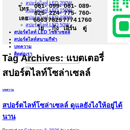
สปอร์ตไลท์ LED 200W
061-
099-
061-
089-
โทร
สปอร์ตไลท์ LED 150W
825-
224-
775-
760-
เลย
สปอร์ตไลท์ LED 100W
6663
7825
7774
1760
สปอร์ตไลท์ LED 50W
โย
กุ้ง
เอิร์น
ตู่
สปอร์ตไลท์ LED โซล่าเซลล์
สปอร์ตไลท์สนามกีฬา
บทความ
ติดต่อเรา
Tag Archives:
แบตเตอรี่
Search
for:
สปอร์ตไลท์โซล่าเซลล์
บทความ
สปอร์ตไลท์โซล่าเซลล์ ดูแลยังไงให้อยู่ได้
นาน