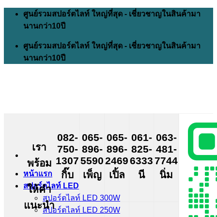
Skip
ศูนย์รวมสปอร์ตไลท์ ใหญ่ที่สุด - เชี่ยวชาญในสินค้ามา
to
นานกว่า10ปี
content
ศูนย์รวมสปอร์ตไลท์ ใหญ่ที่สุด - เชี่ยวชาญในสินค้ามา
นานกว่า10ปี
082-
065-
065-
061-
063-
เรา
750-
896-
896-
825-
481-
1307
5590
2469
6333
7744
พร้อม
กิ๊บ
เพ็ญ
เปิ้ล
นี
นิ่ม
หน้าแรก
สปอร์ตไลท์ LED
ให้คำ
สปอร์ตไลท์ LED 300W
แนะนำ
สปอร์ตไลท์ LED 250W