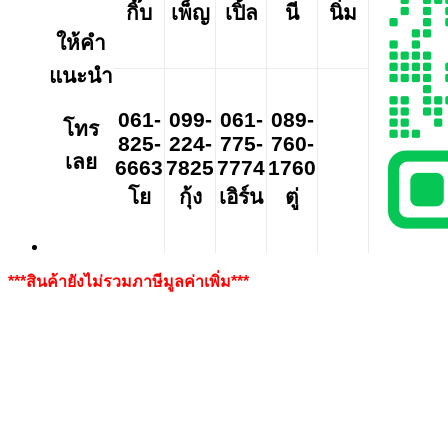
กิ๊บ
เพ็ญ
เปิ้ล
นี
นิ่ม
ให้คำ
แนะนำ
061-
099-
061-
089-
โทร
825-
224-
775-
760-
เลย
6663
7825
7774
1760
โย
กุ้ง
เอิร์น
ตู่
***สินค้ายังไม่รวมภาษีมูลค่าเพิ่ม***