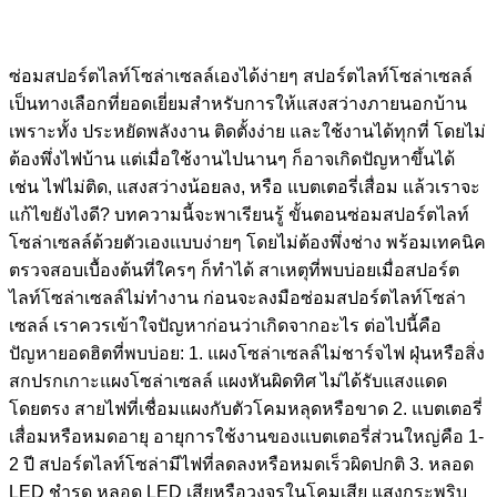
ซ่อมสปอร์ตไลท์โซล่าเซลล์เองได้ง่ายๆ สปอร์ตไลท์โซล่าเซลล์
เป็นทางเลือกที่ยอดเยี่ยมสำหรับการให้แสงสว่างภายนอกบ้าน
เพราะทั้ง ประหยัดพลังงาน ติดตั้งง่าย และใช้งานได้ทุกที่ โดยไม่
ต้องพึ่งไฟบ้าน แต่เมื่อใช้งานไปนานๆ ก็อาจเกิดปัญหาขึ้นได้
เช่น ไฟไม่ติด, แสงสว่างน้อยลง, หรือ แบตเตอรี่เสื่อม แล้วเราจะ
แก้ไขยังไงดี? บทความนี้จะพาเรียนรู้ ขั้นตอนซ่อมสปอร์ตไลท์
โซล่าเซลล์ด้วยตัวเองแบบง่ายๆ โดยไม่ต้องพึ่งช่าง พร้อมเทคนิค
ตรวจสอบเบื้องต้นที่ใครๆ ก็ทำได้ สาเหตุที่พบบ่อยเมื่อสปอร์ต
ไลท์โซล่าเซลล์ไม่ทำงาน ก่อนจะลงมือซ่อมสปอร์ตไลท์โซล่า
เซลล์ เราควรเข้าใจปัญหาก่อนว่าเกิดจากอะไร ต่อไปนี้คือ
ปัญหายอดฮิตที่พบบ่อย: 1. แผงโซล่าเซลล์ไม่ชาร์จไฟ ฝุ่นหรือสิ่ง
สกปรกเกาะแผงโซล่าเซลล์ แผงหันผิดทิศ ไม่ได้รับแสงแดด
โดยตรง สายไฟที่เชื่อมแผงกับตัวโคมหลุดหรือขาด 2. แบตเตอรี่
เสื่อมหรือหมดอายุ อายุการใช้งานของแบตเตอรี่ส่วนใหญ่คือ 1-
2 ปี สปอร์ตไลท์โซล่ามีไฟที่ลดลงหรือหมดเร็วผิดปกติ 3. หลอด
LED ชำรุด หลอด LED เสียหรือวงจรในโคมเสีย แสงกระพริบ