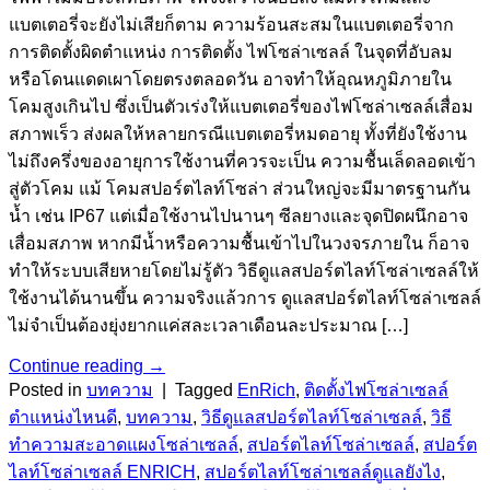
แบตเตอรี่จะยังไม่เสียก็ตาม ความร้อนสะสมในแบตเตอรี่จาก
การติดตั้งผิดตำแหน่ง การติดตั้ง ไฟโซล่าเซลล์ ในจุดที่อับลม
หรือโดนแดดเผาโดยตรงตลอดวัน อาจทำให้อุณหภูมิภายใน
โคมสูงเกินไป ซึ่งเป็นตัวเร่งให้แบตเตอรี่ของไฟโซล่าเซลล์เสื่อม
สภาพเร็ว ส่งผลให้หลายกรณีแบตเตอรี่หมดอายุ ทั้งที่ยังใช้งาน
ไม่ถึงครึ่งของอายุการใช้งานที่ควรจะเป็น ความชื้นเล็ดลอดเข้า
สู่ตัวโคม แม้ โคมสปอร์ตไลท์โซล่า ส่วนใหญ่จะมีมาตรฐานกัน
น้ำ เช่น IP67 แต่เมื่อใช้งานไปนานๆ ซีลยางและจุดปิดผนึกอาจ
เสื่อมสภาพ หากมีน้ำหรือความชื้นเข้าไปในวงจรภายใน ก็อาจ
ทำให้ระบบเสียหายโดยไม่รู้ตัว วิธีดูแลสปอร์ตไลท์โซล่าเซลล์ให้
ใช้งานได้นานขึ้น ความจริงแล้วการ ดูแลสปอร์ตไลท์โซล่าเซลล์
ไม่จำเป็นต้องยุ่งยากแค่สละเวลาเดือนละประมาณ […]
Continue reading
→
Posted in
บทความ
|
Tagged
EnRich
,
ติดตั้งไฟโซล่าเซลล์
ตำแหน่งไหนดี
,
บทความ
,
วิธีดูแลสปอร์ตไลท์โซล่าเซลล์
,
วิธี
ทำความสะอาดแผงโซล่าเซลล์
,
สปอร์ตไลท์โซล่าเซลล์
,
สปอร์ต
ไลท์โซล่าเซลล์ ENRICH
,
สปอร์ตไลท์โซล่าเซลล์ดูแลยังไง
,