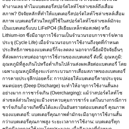
ทำงานเลย ทำไมแบตเตอรี่สปอร์ตไลท์โซล่าเซลล์ถึงเสื่อม
สภาพ? ปัจจัยหลักที่ทำให้แบตเตอรี่สปอร์ตไลท์โซล่าเซลล์เสื่อม
สภาพ แบตเตอรี่ส่วนใหญ่ที่ใช้ในสปอร์ตไลท์โซล่าเซลล์มักจะ
เป็นแบตเตอรี่แบบ LiFePO4 (ลิเธียมเหล็กฟอสเฟต) หรือ
Lithium-ion ซึ่งมีอายุการใช้งานเป็นจำนวนรอบการชาร์จ/คาย
ประจุ (Cycle Life) เมื่อจำนวนรอบการใช้งานถึงจุดที่กำหนด
ประสิทธิภาพของแบตเตอรี่ก็จะลดลง นอกจากนี้ยังมีปัจจัยอื่นๆ
ที่ส่งผลกระทบต่ออายุการใช้งานของแบตเตอรี่ ดังนี้: อุณหภูมิ:
อุณหภูมิที่สูงเกินไปหรือต่ำเกินไปล้วนส่งผลเสียต่อแบตเตอรี่ โดย
เฉพาะอุณหภูมิที่สูงจะเร่งกระบวนการเสื่อมสภาพของแบตเตอรี่
การคายประจุลึกบ่อยครั้ง: การปล่อยให้แบตเตอรี่คายประจุจน
หมดบ่อยๆ (Deep Discharge) จะทำให้อายุการใช้งานสั้นลง
อย่างมาก การชาร์จเกิน (Overcharging): แม้ว่าสปอร์ตไลท์โซ
ล่าเซลล์ส่วนใหญ่จะมีวงจรควบคุมการชาร์จ แต่ในบางกรณีการ
ชาร์จเกินก็อาจเกิดขึ้นได้และเป็นอันตรายต่อแบตเตอรี่ คุณภาพ
ของแบตเตอรี่: แบตเตอรี่คุณภาพต่ำมักจะมีอายุการใช้งานสั้น
กว่าแบตเตอรี่คุณภาพสูง ระยะเวลาการใช้งาน: แบตเตอรี่ทุก
ชนิดมีอายุการใช้งานโดยประมาณ เมื่อถึงเวลาที่กำหนด