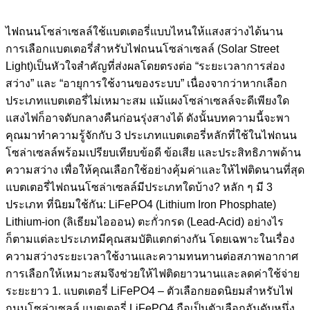
ไฟถนนโซล่าเซลล์ใช้แบตเตอรี่แบบไหนให้แสงสว่างได้นาน
การเลือกแบตเตอรี่สำหรับไฟถนนโซล่าเซลล์ (Solar Street
Light)เป็นหัวใจสำคัญที่ส่งผลโดยตรงต่อ “ระยะเวลาการส่อง
สว่าง” และ “อายุการใช้งานของระบบ” เนื่องจากว่าหากเลือก
ประเภทแบตเตอรี่ไม่เหมาะสม แม้แผงโซล่าเซลล์จะดีเพียงใด
แสงไฟก็อาจดับกลางคืนก่อนรุ่งสางได้ ดังนั้นบทความนี้จะพา
คุณมาทำความรู้จักกับ 3 ประเภทแบตเตอรี่หลักที่ใช้ในไฟถนน
โซล่าเซลล์พร้อมเปรียบเทียบข้อดี ข้อเสีย และประสิทธิภาพด้าน
ความสว่าง เพื่อให้คุณเลือกใช้อย่างคุ้มค่าและให้ไฟติดนานที่สุด
แบตเตอรี่ไฟถนนโซล่าเซลล์มีประเภทใดบ้าง? หลัก ๆ มี 3
ประเภท ที่นิยมใช้กัน: LiFePO4 (Lithium Iron Phosphate)
Lithium-ion (ลิเธียมไอออน) ตะกั่วกรด (Lead-Acid) อย่างไร
ก็ตามแต่ละประเภทมีคุณสมบัติแตกต่างกัน โดยเฉพาะในเรื่อง
ความสว่างระยะเวลาใช้งานและความทนทานต่อสภาพอากาศ
การเลือกให้เหมาะสมจึงช่วยให้ไฟติดยาวนานและลดค่าใช้จ่าย
ระยะยาว 1. แบตเตอรี่ LiFePO4 – ตัวเลือกยอดนิยมสำหรับไฟ
ถนนโซล่าเซลล์ แบตเตอรี่ LiFePO4 ถือเป็นตัวเลือกอันดับหนึ่ง