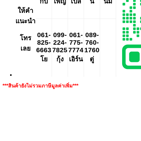
กิ๊บ
เพ็ญ
เปิ้ล
นี
นิ่ม
ให้คำ
แนะนำ
061-
099-
061-
089-
โทร
825-
224-
775-
760-
เลย
6663
7825
7774
1760
โย
กุ้ง
เอิร์น
ตู่
***สินค้ายังไม่รวมภาษีมูลค่าเพิ่ม***