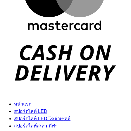
D
หน้าแรก
สปอร์ตไลท์ LED
สปอร์ตไลท์ LED โซล่าเซลล์
สปอร์ตไลท์สนามกีฬา