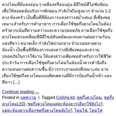
ดวงโคมที่มีแสงอ่อน ๆ เหลืองหรืออบอุ่น มีดีไซน์ที่ไม่ซับซ้อน
เพื่อให้สอดคล้องกับการพักผ่อน กำลังไฟไม่สูงมาก จำนวน 1-2
ดวง ห้องครัว เป็นพื้นที่ที่ต้องการแสงสว่างสม่ำเสมอ ที่เพียงพอ
เหมาะสำหรับการทำอาหาร การเลือกใช้ชุดกึ่งดวงโคมในห้อง
ครัวควรเน้นที่ความสว่างและความปลอดภัย อาจเลือกใช้ชุดกึ่ง
ดวงโคมทรงเหลี่ยมที่มีดีไซน์ทันสมัยและทนทานต่อความร้อน
แสงสีขาว ขนาดเล็ก กำลังไฟปานกลาง จำนวนหลายดวง
ห้องน้ำ เป็นพื้นที่ที่ต้องการแสงสว่างที่เพียงพอและความ
ปลอดภัยในการใช้งาน ให้แสงสว่างเพียงพอสำหรับการใช้ชีวิต
ประจำวัน การเลือกใช้ชุดกึ่งดวงโคมในห้องน้ำควรคำนึงถึง
ความทนทานต่อความชื้น มีการกระจายแสงที่เหมาะสม อาจ
เลือกใช้ชุดกึ่งดวงโคมแบบติดเพดานที่มีการป้องกันน้ำเข้า แสง
สีขาว […]
Continue reading
→
Posted in
บทความ
|
Tagged
Ceiling kit
,
ชุดกึ่งดวงโคม
,
ชุดกึ่ง
ดวงโคมLED
,
ชุดกึ่งดวงโคมแต่ละห้องควรเลือกใช้ยังไง?
,
แต่ละห้องควรเลือกชุดกึ่งดวงโคมยังไง?
,
โคมไฟ
,
โคมไฟ