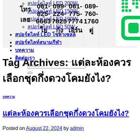
สปอร์ตไลท์ LED 200W
061-
099-
061-
089-
โทร
สปอร์ตไลท์ LED 150W
825-
224-
775-
760-
เลย
สปอร์ตไลท์ LED 100W
6663
7825
7774
1760
สปอร์ตไลท์ LED 50W
โย
กุ้ง
เอิร์น
ตู่
สปอร์ตไลท์ LED โซล่าเซลล์
สปอร์ตไลท์สนามกีฬา
บทความ
ติดต่อเรา
Tag Archives:
แต่ละห้องควร
Search
for:
เลือกชุดกึ่งดวงโคมยังไง?
บทความ
แต่ละห้องควรเลือกชุดกึ่งดวงโคมยังไง?
Posted on
August 22, 2024
by
admin