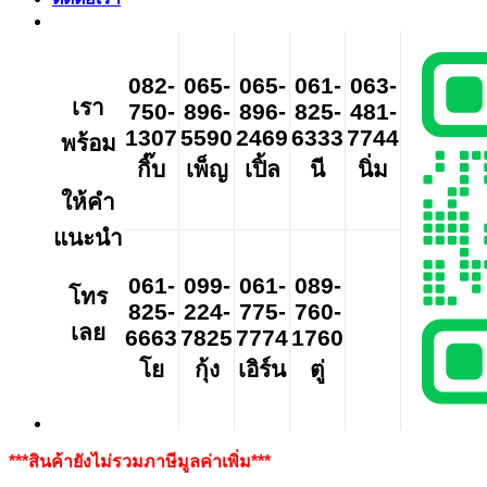
082-
065-
065-
061-
063-
เรา
750-
896-
896-
825-
481-
1307
5590
2469
6333
7744
พร้อม
กิ๊บ
เพ็ญ
เปิ้ล
นี
นิ่ม
ให้คำ
แนะนำ
061-
099-
061-
089-
โทร
825-
224-
775-
760-
เลย
6663
7825
7774
1760
โย
กุ้ง
เอิร์น
ตู่
***สินค้ายังไม่รวมภาษีมูลค่าเพิ่ม***