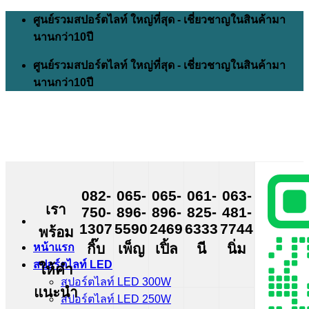
Skip
ศูนย์รวมสปอร์ตไลท์ ใหญ่ที่สุด - เชี่ยวชาญในสินค้ามา
to
นานกว่า10ปี
content
ศูนย์รวมสปอร์ตไลท์ ใหญ่ที่สุด - เชี่ยวชาญในสินค้ามา
นานกว่า10ปี
082-
065-
065-
061-
063-
เรา
750-
896-
896-
825-
481-
1307
5590
2469
6333
7744
พร้อม
กิ๊บ
เพ็ญ
เปิ้ล
นี
นิ่ม
หน้าแรก
สปอร์ตไลท์ LED
ให้คำ
สปอร์ตไลท์ LED 300W
แนะนำ
สปอร์ตไลท์ LED 250W