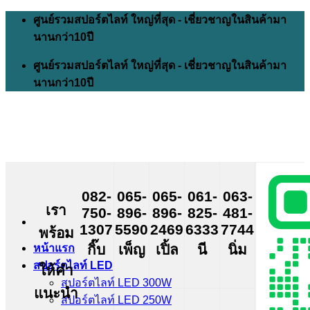
Skip
ศูนย์รวมสปอร์ตไลท์ ใหญ่ที่สุด - เชี่ยวชาญในสินค้ามา
to
นานกว่า10ปี
content
ศูนย์รวมสปอร์ตไลท์ ใหญ่ที่สุด - เชี่ยวชาญในสินค้ามา
นานกว่า10ปี
082-
065-
065-
061-
063-
เรา
750-
896-
896-
825-
481-
1307
5590
2469
6333
7744
พร้อม
กิ๊บ
เพ็ญ
เปิ้ล
นี
นิ่ม
หน้าแรก
สปอร์ตไลท์ LED
ให้คำ
สปอร์ตไลท์ LED 300W
แนะนำ
สปอร์ตไลท์ LED 250W