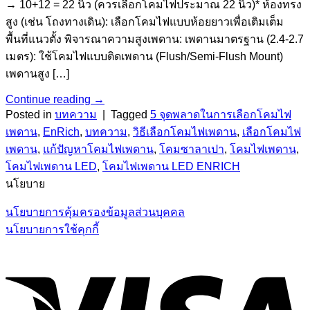
→ 10+12 = 22 นิ้ว (ควรเลือกโคมไฟประมาณ 22 นิ้ว)* ห้องทรง
สูง (เช่น โถงทางเดิน): เลือกโคมไฟแบบห้อยยาวเพื่อเติมเต็ม
พื้นที่แนวตั้ง พิจารณาความสูงเพดาน: เพดานมาตรฐาน (2.4-2.7
เมตร): ใช้โคมไฟแบบติดเพดาน (Flush/Semi-Flush Mount)
เพดานสูง […]
Continue reading
→
Posted in
บทความ
|
Tagged
5 จุดพลาดในการเลือกโคมไฟ
เพดาน
,
EnRich
,
บทความ
,
วิธีเลือกโคมไฟเพดาน
,
เลือกโคมไฟ
เพดาน
,
แก้ปัญหาโคมไฟเพดาน
,
โคมซาลาเปา
,
โคมไฟเพดาน
,
โคมไฟเพดาน LED
,
โคมไฟเพดาน LED ENRICH
นโยบาย
นโยบายการคุ้มครองข้อมูลส่วนบุคคล
นโยบายการใช้คุกกี้
V