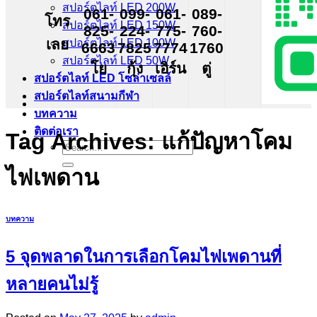
สปอร์ตไลท์ LED 200W
061-
099-
061-
089-
โทร
สปอร์ตไลท์ LED 150W
825-
224-
775-
760-
เลย
สปอร์ตไลท์ LED 100W
6663
7825
7774
1760
สปอร์ตไลท์ LED 50W
โย
กุ้ง
เอิร์น
ตู่
สปอร์ตไลท์ LED โซล่าเซลล์
สปอร์ตไลท์สนามกีฬา
บทความ
ติดต่อเรา
Tag Archives:
แก้ปัญหาโคม
Search
for:
ไฟเพดาน
บทความ
5 จุดพลาดในการเลือกโคมไฟเพดานที่
หลายคนไม่รู้