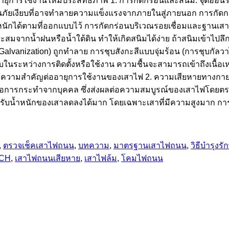
ืดอายุการใช้งานให้มีประสิทธิภาพ 1. การกัดกร่อนและสนิม: จุดอ
นภัยเงียบที่อาจทำลายความแข็งแรงจากภายในสู่ภายนอก การกัดกร
กได้ตามที่ออกแบบไว้ การกัดกร่อนบริเวณรอยเชื่อมและฐานเสา บ
สะสมจากน้ำฝนหรือน้ำใต้ดิน ทำให้เกิดสนิมได้ง่าย ถ้าสนิมเข้าไปลึ
Galvanization) ถูกทำลาย การชุบสังกะสีแบบจุ่มร้อน (การชุบกัลวาไน
ในระหว่างการติดตั้งหรือใช้งาน ความชื้นจะสามารถเข้าถึงเนื้อเห
พจึงมีความสำคัญต่ออายุการใช้งานของเสาไฟ 2. ความเสียหายทา
 หรือการกระทำจากบุคคล ซึ่งส่งผลต่อความสมบูรณ์ของเสาไฟโดยต
รับน้ำหนักของเสาลดลงได้มาก โดยเฉพาะเสาที่มีความสูงมาก การ
,
ตรวจเช็คเสาไฟถนน
,
บทความ
,
มาตรฐานเสาไฟถนน
,
วิธีบำรุง
ICH
,
เสาไฟถนนเสียหาย
,
เสาไฟล้ม
,
โคมไฟถนน