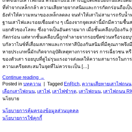
เกิดขึ้นกับเสาไฟถนน พร้อมกับแนวทางปฏิบัติเพื่อป้องกันและย
ที่ทำจากเหล็กกล้า ความเสียหายจากสนิมและการกัดกร่อนถือเป็
ยังทำให้ความหนาของเหล็กลดลง จนทำให้เสาไม่สามารถรับน้ำหนั
ฐานเสาไฟและรอยเชื่อมต่าง ๆ เนื่องจากจุดเหล่านี้มักมีความชื้น
แยกตัวของโลหะ ซึ่งอาจเป็นอันตรายมาก เมื่อชั้นเคลือบป้องกัน (
กัดกร่อน แต่หากชั้นเคลือบนี้ถูกทำลายจากรอยขีดข่วนหรือรอยบุบ
บกัลวาไนซ์ที่เสื่อมสภาพและการทาสีป้องกันสนิมที่มีคุณภา
หายประเภทนี้มักเกิดจากอุบัติเหตุทางการจราจร การเฉี่ยวชน
ของตัวเสา รอยบุบที่ดูไม่รุนแรงอาจส่งผลให้ความสามารถในการ
ความเครียดสะสมในจุดที่ไม่ควรจะเป็น […]
Continue reading
→
Posted in
บทความ
|
Tagged
EnRich
,
ความเสียหายเสาไฟถนน
เลือกเสาไฟถนน
,
เสาไฟ
,
เสาไฟชำรุด
,
เสาไฟถนน
,
เสาไฟถนน R
นโยบาย
นโยบายการคุ้มครองข้อมูลส่วนบุคคล
นโยบายการใช้คุกกี้