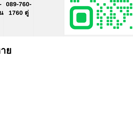
-
089-760-
์น
1760 ตู่
หาย