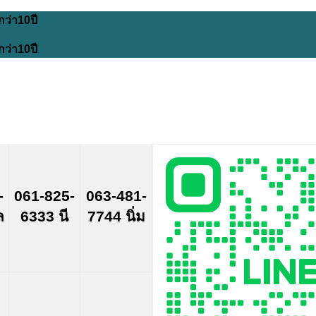
กว่า10ปี
กว่า10ปี
-
061-825-
063-481-
ล
6333 นี
7744 นิ่ม