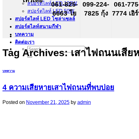
สปอร์ตไลท์ LED 100W
061-825-
099-224-
061-775
สปอร์ตไลท์ LED 50W
6663 โย
7825 กุ้ง
7774 เอิร
สปอร์ตไลท์ LED โซล่าเซลล์
สปอร์ตไลท์สนามกีฬา
บทความ
ติดต่อเรา
Search
Tag Archives:
เสาไฟถนนเสีย
for:
บทความ
4 ความเสียหายเสาไฟถนนที่พบบ่อย
Posted on
November 21, 2025
by
admin