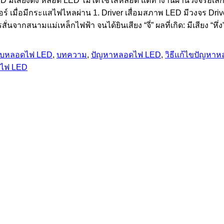
 มีเสียงดัง หลอด LED ไม่ได้ใช้ไส้หลอด แต่ทำงานผ่านวงจรอิเล็กทร
อร์ เมื่อมีกระแสไฟไหลผ่าน 1. Driver เสื่อมสภาพ LED มีวงจร Dr
นจากสนามแม่เหล็กไฟฟ้า จนได้ยินเสียง “จี่” ผลที่เกิด: มีเสียง “หึ่ง
บหลอดไฟ LED
,
บทความ
,
ปัญหาหลอดไฟ LED
,
วิธีแก้ไขปัญหา
ดไฟ LED