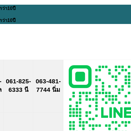
กว่า10ปี
กว่า10ปี
-
061-825-
063-481-
ล
6333 นี
7744 นิ่ม