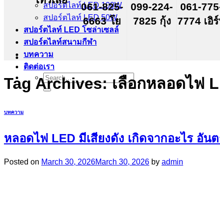
สปอร์ตไลท์ LED 100W
061-825-
099-224-
061-775
สปอร์ตไลท์ LED 50W
6663 โย
7825 กุ้ง
7774 เอิร
สปอร์ตไลท์ LED โซล่าเซลล์
สปอร์ตไลท์สนามกีฬา
บทความ
ติดต่อเรา
Search
Tag Archives:
เลือกหลอดไฟ 
for:
บทความ
หลอดไฟ LED มีเสียงดัง เกิดจากอะไร อั
Posted on
March 30, 2026
March 30, 2026
by
admin