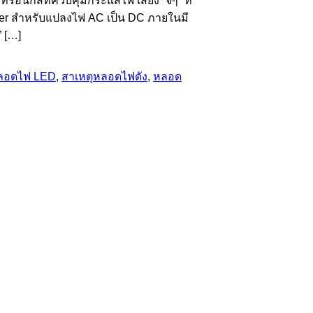
อนิกส์ที่ควบคุมกระแสไฟ เสียง “จี่ๆ” ที่
iver สำหรับแปลงไฟ AC เป็น DC ภายในมี
” […]
หลอดไฟ LED
,
สาเหตุหลอดไฟดัง
,
หลอด