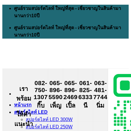
Skip
ศูนย์รวมสปอร์ตไลท์ ใหญ่ที่สุด - เชี่ยวชาญในสินค้ามา
to
นานกว่า10ปี
content
ศูนย์รวมสปอร์ตไลท์ ใหญ่ที่สุด - เชี่ยวชาญในสินค้ามา
นานกว่า10ปี
082-
065-
065-
061-
063-
เรา
750-
896-
896-
825-
481-
1307
5590
2469
6333
7744
พร้อม
กิ๊บ
เพ็ญ
เปิ้ล
นี
นิ่ม
หน้าแรก
สปอร์ตไลท์ LED
ให้คำ
สปอร์ตไลท์ LED 300W
แนะนำ
สปอร์ตไลท์ LED 250W