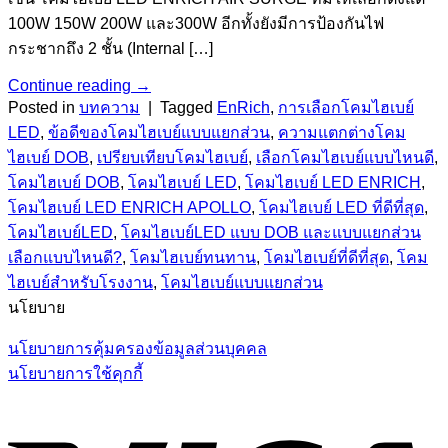
100W 150W 200W และ300W อีกทั้งยังมีการป้องกันไฟ
กระชากถึง 2 ชั้น (Internal […]
Continue reading
→
Posted in
บทความ
|
Tagged
EnRich
,
การเลือกโคมไฮเบย์
LED
,
ข้อดีของโคมไฮเบย์แบบแยกส่วน
,
ความแตกต่างโคม
ไฮเบย์ DOB
,
เปรียบเทียบโคมไฮเบย์
,
เลือกโคมไฮเบย์แบบไหนดี
,
โคมไฮเบย์ DOB
,
โคมไฮเบย์ LED
,
โคมไฮเบย์ LED ENRICH
,
โคมไฮเบย์ LED ENRICH APOLLO
,
โคมไฮเบย์ LED ที่ดีที่สุด
,
โคมไฮเบย์LED
,
โคมไฮเบย์LED แบบ DOB และแบบแยกส่วน
เลือกแบบไหนดี?
,
โคมไฮเบย์ทนทาน
,
โคมไฮเบย์ที่ดีที่สุด
,
โคม
ไฮเบย์สำหรับโรงงาน
,
โคมไฮเบย์แบบแยกส่วน
นโยบาย
นโยบายการคุ้มครองข้อมูลส่วนบุคคล
นโยบายการใช้คุกกี้
V