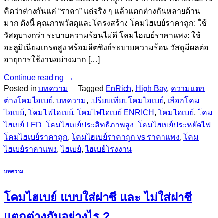
คิดว่าต่างกันแค่ “ราคา” แต่จริง ๆ แล้วแตกต่างกันหลายด้าน
มาก ดังนี้ คุณภาพวัสดุและโครงสร้าง โคมไฮเบย์ราคาถูก: ใช้
วัสดุบางกว่า ระบายความร้อนไม่ดี โคมไฮเบย์ราคาแพง: ใช้
อะลูมิเนียมเกรดสูง พร้อมฮีตซิงก์ระบายความร้อน วัสดุมีผลต่อ
อายุการใช้งานอย่างมาก […]
Continue reading
→
Posted in
บทความ
|
Tagged
EnRich
,
High Bay
,
ความแตก
ต่างโคมไฮเบย์
,
บทความ
,
เปรียบเทียบโคมไฮเบย์
,
เลือกโคม
ไฮเบย์
,
โคมไฟไฮเบย์
,
โคมไฟไฮเบย์ ENRICH
,
โคมไฮเบย์
,
โคม
ไฮเบย์ LED
,
โคมไฮเบย์ประสิทธิภาพสูง
,
โคมไฮเบย์ประหยัดไฟ
,
โคมไฮเบย์ราคาถูก
,
โคมไฮเบย์ราคาถูก vs ราคาแพง
,
โคม
ไฮเบย์ราคาแพง
,
ไฮเบย์
,
ไฮเบย์โรงงาน
บทความ
โคมไฮเบย์ แบบใส่ฝาชี และ ไม่ใส่ฝาชี
แตกต่างกันอย่างไร ?