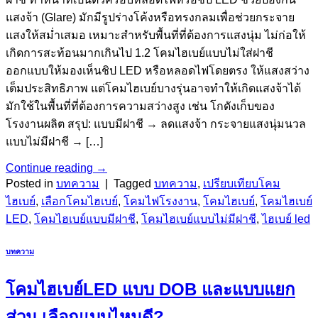
แสงจ้า (Glare) มักมีรูปร่างโค้งหรือทรงกลมเพื่อช่วยกระจาย
แสงให้สม่ำเสมอ เหมาะสำหรับพื้นที่ที่ต้องการแสงนุ่ม ไม่ก่อให้
เกิดการสะท้อนมากเกินไป 1.2 โคมไฮเบย์แบบไม่ใส่ฝาชี
ออกแบบให้มองเห็นชิป LED หรือหลอดไฟโดยตรง ให้แสงสว่าง
เต็มประสิทธิภาพ แต่โคมไฮเบย์บางรุ่นอาจทำให้เกิดแสงจ้าได้
มักใช้ในพื้นที่ที่ต้องการความสว่างสูง เช่น โกดังเก็บของ
โรงงานผลิต สรุป: แบบมีฝาชี → ลดแสงจ้า กระจายแสงนุ่มนวล
แบบไม่มีฝาชี → […]
Continue reading
→
Posted in
บทความ
|
Tagged
บทความ
,
เปรียบเทียบโคม
ไฮเบย์
,
เลือกโคมไฮเบย์
,
โคมไฟโรงงาน
,
โคมไฮเบย์
,
โคมไฮเบย์
LED
,
โคมไฮเบย์แบบมีฝาชี
,
โคมไฮเบย์แบบไม่มีฝาชี
,
ไฮเบย์ led
บทความ
โคมไฮเบย์LED แบบ DOB และแบบแยก
ส่วน เลือกแบบไหนดี?