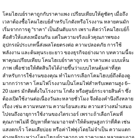
โคมไฮเบย์ราคาถูกกับราคาแพง เปรียบเทียบให้ดูชัดๆ เมื่อถึง
เวลาต้องซื้อโคมไฮเบย์สำหรับโกดังหรือโรงงาน หลายคนมัก
เริ่มจากการดู “ราคา” เป็นอันดับแรก เพราะคิดว่าโคมไฮเบย์ก็
คือตัวให้แสงเหมือนกัน แต่ในความจริงแล้วคุณภาพของ
อุปกรณ์ประเภทนี้ส่งผลโดยตรงต่อ ความปลอดภัย การใช้
พลังงาน และต้นทุนระยะยาว ของธุรกิจอย่างมาก บทความนี้จะ
พาคุณเปรียบเทียบ โคมไฮเบย์ราคาถูก vs ราคาแพง แบบเห็น
ภาพ เพื่อช่วยให้ตัดสินใจได้ง่ายขึ้นว่าแบบไหนคุ้มค่าที่สุด
สำหรับการใช้งานของคุณ ทำไมการเลือกโคมไฮเบย์ถึงต้องดู
มากกว่าราคา โคมไฟโรงงานเป็นโคมไฟสำหรับเพดานสูง 6–
20 เมตร มักติดตั้งในโรงงาน โกดัง หรือศูนย์กระจายสินค้า ซึ่ง
ต้องเปิดใช้งานต่อเนื่องวันละหลายชั่วโมง จึงต้องคำนึงถึงหลาย
เรื่อง เช่น ความทนทาน ความร้อนสะสม ความสว่างสม่ำเสมอ
ไปจนถึงอายุการใช้งานของไดรเวอร์ เพราะถ้าเลือกโคมที่
คุณภาพไม่ดี ปัญหาที่ตามมาอาจทำให้ต้นทุนสูงกว่าที่คิด เช่น
แสงตกเร็ว โคมเสียบ่อย หรือค่าไฟพุ่งโดยไม่จำเป็น ความแตก
ต่างหลักระหว่างโคมไฮเบย์ราคาถูก vs ราคาแพง หลายคนอาจ