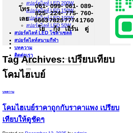
สปอร์ตไลท์ LED 200W
061-
099-
061-
089-
โทร
สปอร์ตไลท์ LED 150W
825-
224-
775-
760-
เลย
สปอร์ตไลท์ LED 100W
6663
7825
7774
1760
สปอร์ตไลท์ LED 50W
โย
กุ้ง
เอิร์น
ตู่
สปอร์ตไลท์ LED โซล่าเซลล์
สปอร์ตไลท์สนามกีฬา
บทความ
ติดต่อเรา
Tag Archives:
เปรียบเทียบ
Search
for:
โคมไฮเบย์
บทความ
โคมไฮเบย์ราคาถูกกับราคาแพง เปรียบ
เทียบให้ดูชัดๆ