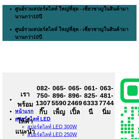
Skip
ศูนย์รวมสปอร์ตไลท์ ใหญ่ที่สุด - เชี่ยวชาญในสินค้ามา
to
นานกว่า10ปี
content
ศูนย์รวมสปอร์ตไลท์ ใหญ่ที่สุด - เชี่ยวชาญในสินค้ามา
นานกว่า10ปี
082-
065-
065-
061-
063-
เรา
750-
896-
896-
825-
481-
1307
5590
2469
6333
7744
พร้อม
กิ๊บ
เพ็ญ
เปิ้ล
นี
นิ่ม
หน้าแรก
สปอร์ตไลท์ LED
ให้คำ
สปอร์ตไลท์ LED 300W
แนะนำ
สปอร์ตไลท์ LED 250W