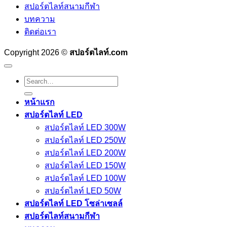
สปอร์ตไลท์สนามกีฬา
บทความ
ติดต่อเรา
Copyright 2026 ©
สปอร์ตไลท์.com
Search
for:
หน้าแรก
สปอร์ตไลท์ LED
สปอร์ตไลท์ LED 300W
สปอร์ตไลท์ LED 250W
สปอร์ตไลท์ LED 200W
สปอร์ตไลท์ LED 150W
สปอร์ตไลท์ LED 100W
สปอร์ตไลท์ LED 50W
สปอร์ตไลท์ LED โซล่าเซลล์
สปอร์ตไลท์สนามกีฬา