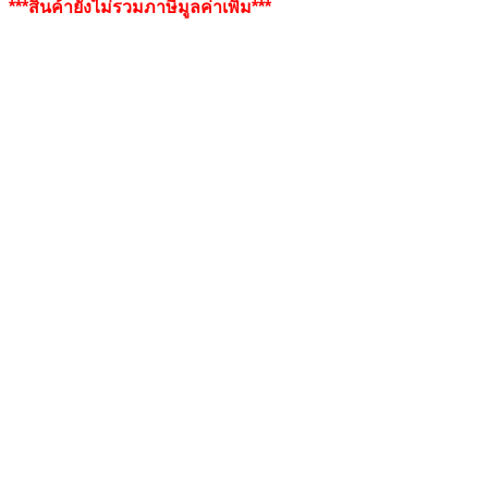
***สินค้ายังไม่รวมภาษีมูลค่าเพิ่ม***