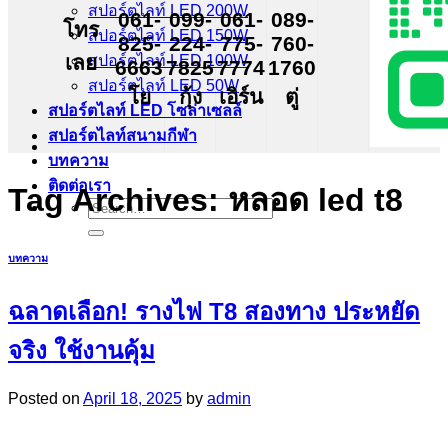
สปอร์ตไลท์ LED 200W
061-
099-
061-
089-
โทร
สปอร์ตไลท์ LED 150W
825-
224-
775-
760-
เลย
สปอร์ตไลท์ LED 100W
6663
7825
7774
1760
สปอร์ตไลท์ LED 50W
โย
กุ้ง
เอิร์น
ตู่
สปอร์ตไลท์ LED โซล่าเซลล์
สปอร์ตไลท์สนามกีฬา
บทความ
ติดต่อเรา
Tag Archives:
หลอด led t8
Search
for:
บทความ
ฉลาดเลือก! รางไฟ T8 สองทาง ประหยัด
จริง ใช้งานคุ้ม
Posted on
April 18, 2025
by
admin