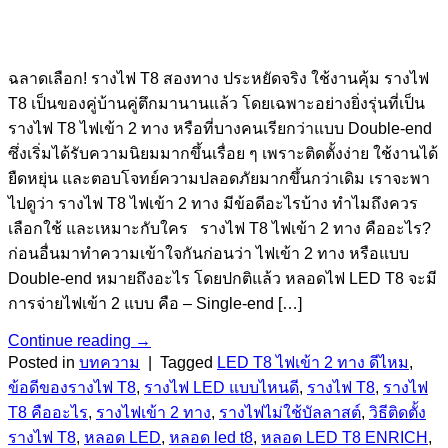
ฉลาดเลือก! รางไฟ T8 สองทาง ประหยัดจริง ใช้งานคุ้ม รางไฟ
T8 เป็นของคู่บ้านคู่ตึกมานานแล้ว โดยเฉพาะอย่างยิ่งรุ่นที่เป็น
รางไฟ T8 ไฟเข้า 2 ทาง หรือที่บางคนเรียกว่าแบบ Double-end
ซึ่งเริ่มได้รับความนิยมมากขึ้นเรื่อย ๆ เพราะติดตั้งง่าย ใช้งานได้
ยืดหยุ่น และตอบโจทย์ความปลอดภัยมากขึ้นกว่าเดิม เราจะพา
ไปดูว่า รางไฟ T8 ไฟเข้า 2 ทาง มีข้อดีอะไรบ้าง ทำไมถึงควร
เลือกใช้ และเหมาะกับใคร รางไฟ T8 ไฟเข้า 2 ทาง คืออะไร?
ก่อนอื่นมาทำความเข้าใจกันก่อนว่า ไฟเข้า 2 ทาง หรือแบบ
Double-end หมายถึงอะไร โดยปกติแล้ว หลอดไฟ LED T8 จะมี
การจ่ายไฟเข้า 2 แบบ คือ – Single-end […]
Continue reading
→
Posted in
บทความ
|
Tagged
LED T8 ไฟเข้า 2 ทาง ดีไหม
,
ข้อดีของรางไฟ T8
,
รางไฟ LED แบบไหนดี
,
รางไฟ T8
,
รางไฟ
T8 คืออะไร
,
รางไฟเข้า 2 ทาง
,
รางไฟไม่ใช้บัลลาสต์
,
วิธีติดตั้ง
รางไฟ T8
,
หลอด LED
,
หลอด led t8
,
หลอด LED T8 ENRICH
,