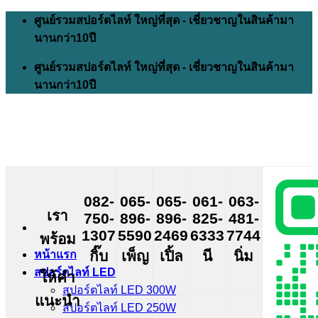
Skip
ศูนย์รวมสปอร์ตไลท์ ใหญ่ที่สุด - เชี่ยวชาญในสินค้ามา
to
นานกว่า10ปี
content
ศูนย์รวมสปอร์ตไลท์ ใหญ่ที่สุด - เชี่ยวชาญในสินค้ามา
นานกว่า10ปี
082-
065-
065-
061-
063-
เรา
750-
896-
896-
825-
481-
1307
5590
2469
6333
7744
พร้อม
กิ๊บ
เพ็ญ
เปิ้ล
นี
นิ่ม
หน้าแรก
สปอร์ตไลท์ LED
ให้คำ
สปอร์ตไลท์ LED 300W
แนะนำ
สปอร์ตไลท์ LED 250W