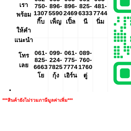
เรา
750-
896-
896-
825-
481-
1307
5590
2469
6333
7744
พร้อม
กิ๊บ
เพ็ญ
เปิ้ล
นี
นิ่ม
ให้คำ
แนะนำ
061-
099-
061-
089-
โทร
825-
224-
775-
760-
เลย
6663
7825
7774
1760
โย
กุ้ง
เอิร์น
ตู่
***สินค้ายังไม่รวมภาษีมูลค่าเพิ่ม***