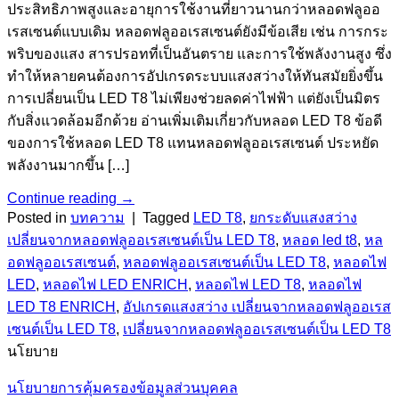
ประสิทธิภาพสูงและอายุการใช้งานที่ยาวนานกว่าหลอดฟลูออ
เรสเซนต์แบบเดิม หลอดฟลูออเรสเซนต์ยังมีข้อเสีย เช่น การกระ
พริบของแสง สารปรอทที่เป็นอันตราย และการใช้พลังงานสูง ซึ่ง
ทำให้หลายคนต้องการอัปเกรดระบบแสงสว่างให้ทันสมัยยิ่งขึ้น
การเปลี่ยนเป็น LED T8 ไม่เพียงช่วยลดค่าไฟฟ้า แต่ยังเป็นมิตร
กับสิ่งแวดล้อมอีกด้วย อ่านเพิ่มเติมเกี่ยวกับหลอด LED T8 ข้อดี
ของการใช้หลอด LED T8 แทนหลอดฟลูออเรสเซนต์ ประหยัด
พลังงานมากขึ้น […]
Continue reading
→
Posted in
บทความ
|
Tagged
LED T8
,
ยกระดับแสงสว่าง
เปลี่ยนจากหลอดฟลูออเรสเซนต์เป็น LED T8
,
หลอด led t8
,
หล
อดฟลูออเรสเซนต์
,
หลอดฟลูออเรสเซนต์เป็น LED T8
,
หลอดไฟ
LED
,
หลอดไฟ LED ENRICH
,
หลอดไฟ LED T8
,
หลอดไฟ
LED T8 ENRICH
,
อัปเกรดแสงสว่าง เปลี่ยนจากหลอดฟลูออเรส
เซนต์เป็น LED T8
,
เปลี่ยนจากหลอดฟลูออเรสเซนต์เป็น LED T8
นโยบาย
นโยบายการคุ้มครองข้อมูลส่วนบุคคล