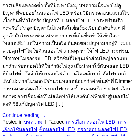
การเปลี่ยนหลอดซ้ำ ทั้งที่ปัญหายังอยู่ บทความนี้จะพาไปดู
ปัญหาที่พบบ่อยในหลอดไฟ LED พร้อมวิธีตรวจสอบและแก้ไข
เบื้องต้นที่ทำได้จริง ปัญหาที่ 1: หลอดไฟ LED กระพริบหรือ
กะพริบไม่หยุด ปัญหานี้เป็นหนึ่งในข้อร้องเรียนอันดับต้น ๆ ที่
ลูกค้ามักโทรหาช่าง เพราะอาการที่เกิดขึ้นทำให้เข้าใจว่า
“หลอดเสีย” แต่ในความเป็นจริง ต้นตอของปัญหามักอยู่ที่ “ระบบ
ควบคุมไฟ” ไม่ใช่ตัวหลอดไฟ สาเหตุที่ทำให้ไฟ LED กระพริบ:
Dimmer ไม่รองรับ LED: สวิตช์หรี่ไฟรุ่นเก่าส่วนใหญ่ออกแบบ
มาสำหรับหลอดไส้ที่ใช้กำลังไฟสูง เมื่อนำมาใช้กับหลอด LED
ที่กินไฟต่ำ จึงทำให้กระแสไฟทำงานไม่เสถียร กำลังไฟรวมต่ำ
เกินไป: หากในวงจรมีจำนวนหลอดน้อยกว่าค่าขั้นต่ำที่ Dimmer
กำหนด จะส่งผลให้กระแสไฟแกว่ง ขั้วหลอดหรือ Socket เสื่อม
สภาพ: การเชื่อมต่อที่ไม่สนิททำให้แรงดันไฟฟ้าเข้าสู่หลอดไม่
คงที่ วิธีแก้ปัญหาไฟ LED […]
Continue reading
→
Posted in
บทความ
|
Tagged
การเลือก หลอดไฟ LED
,
การ
เลือกใช้หลอดไฟ
,
ซื้อหลอดไฟ LED
,
ตรวจสอบหลอดไฟ LED
,