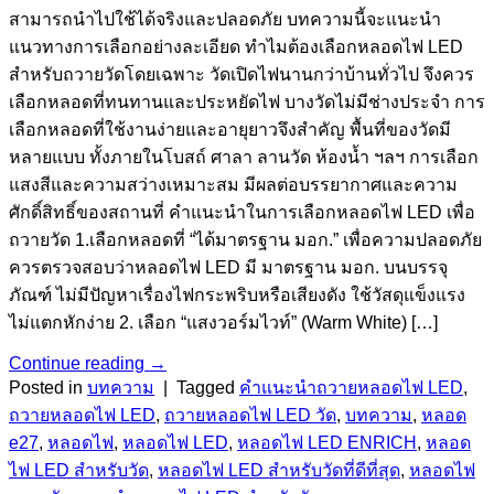
สามารถนำไปใช้ได้จริงและปลอดภัย บทความนี้จะแนะนำ
แนวทางการเลือกอย่างละเอียด ทำไมต้องเลือกหลอดไฟ LED
สำหรับถวายวัดโดยเฉพาะ วัดเปิดไฟนานกว่าบ้านทั่วไป จึงควร
เลือกหลอดที่ทนทานและประหยัดไฟ บางวัดไม่มีช่างประจำ การ
เลือกหลอดที่ใช้งานง่ายและอายุยาวจึงสำคัญ พื้นที่ของวัดมี
หลายแบบ ทั้งภายในโบสถ์ ศาลา ลานวัด ห้องน้ำ ฯลฯ การเลือก
แสงสีและความสว่างเหมาะสม มีผลต่อบรรยากาศและความ
ศักดิ์สิทธิ์ของสถานที่ คำแนะนำในการเลือกหลอดไฟ LED เพื่อ
ถวายวัด 1.เลือกหลอดที่ “ได้มาตรฐาน มอก.” เพื่อความปลอดภัย
ควรตรวจสอบว่าหลอดไฟ LED มี มาตรฐาน มอก. บนบรรจุ
ภัณฑ์ ไม่มีปัญหาเรื่องไฟกระพริบหรือเสียงดัง ใช้วัสดุแข็งแรง
ไม่แตกหักง่าย 2. เลือก “แสงวอร์มไวท์” (Warm White) […]
Continue reading
→
Posted in
บทความ
|
Tagged
คำแนะนำถวายหลอดไฟ LED
,
ถวายหลอดไฟ LED
,
ถวายหลอดไฟ LED วัด
,
บทความ
,
หลอด
e27
,
หลอดไฟ
,
หลอดไฟ LED
,
หลอดไฟ LED ENRICH
,
หลอด
ไฟ LED สำหรับวัด
,
หลอดไฟ LED สำหรับวัดที่ดีที่สุด
,
หลอดไฟ