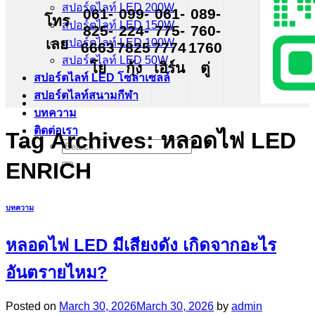
สปอร์ตไลท์ LED 200W
061-
099-
061-
089-
โทร
สปอร์ตไลท์ LED 150W
825-
224-
775-
760-
เลย
สปอร์ตไลท์ LED 100W
6663
7825
7774
1760
สปอร์ตไลท์ LED 50W
โย
กุ้ง
เอิร์น
ตู่
สปอร์ตไลท์ LED โซล่าเซลล์
สปอร์ตไลท์สนามกีฬา
บทความ
ติดต่อเรา
Tag Archives:
หลอดไฟ LED
Search
for:
ENRICH
บทความ
หลอดไฟ LED มีเสียงดัง เกิดจากอะไร
อันตรายไหม?
Posted on
March 30, 2026
March 30, 2026
by
admin