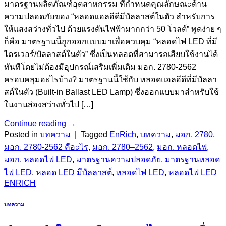
มาตรฐานผลิตภัณฑ์อุตสาหกรรม ที่กำหนดคุณลักษณะด้าน
ความปลอดภัยของ “หลอดแอลอีดีมีบัลลาสต์ในตัว สำหรับการ
ให้แสงสว่างทั่วไป ด้วยแรงดันไฟฟ้ามากกว่า 50 โวลต์” พูดง่าย ๆ
ก็คือ มาตรฐานนี้ถูกออกแบบมาเพื่อควบคุม “หลอดไฟ LED ที่มี
ไดรเวอร์/บัลลาสต์ในตัว” ซึ่งเป็นหลอดที่สามารถเสียบใช้งานได้
ทันทีโดยไม่ต้องมีอุปกรณ์เสริมเพิ่มเติม มอก. 2780-2562
ครอบคลุมอะไรบ้าง? มาตรฐานนี้ใช้กับ หลอดแอลอีดีที่มีบัลลา
สต์ในตัว (Built-in Ballast LED Lamp) ซึ่งออกแบบมาสำหรับใช้
ในงานส่องสว่างทั่วไป […]
Continue reading
→
Posted in
บทความ
|
Tagged
EnRich
,
บทความ
,
มอก. 2780
,
มอก. 2780-2562 คือะไร
,
มอก. 2780–2562
,
มอก. หลอดไฟ
,
มอก. หลอดไฟ LED
,
มาตรฐานความปลอดภัย
,
มาตรฐานหลอด
ไฟ LED
,
หลอด LED มีบัลลาสต์
,
หลอดไฟ LED
,
หลอดไฟ LED
ENRICH
บทความ