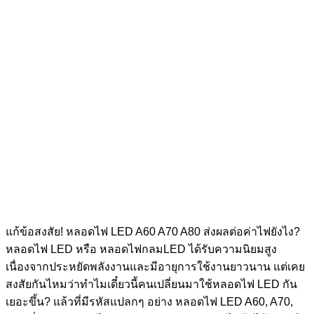
แก้ข้อสงสัย! หลอดไฟ LED A60 A70 A80 ส่งผลต่อค่าไฟยังไง?
หลอดไฟ LED หรือ หลอดไฟกลมLED ได้รับความนิยมสูง
เนื่องจากประหยัดพลังงานและมีอายุการใช้งานยาวนาน แต่เคย
สงสัยกันไหมว่าทำไมเดี๋ยวนี้คนเปลี่ยนมาใช้หลอดไฟ LED กัน
เยอะขึ้น? แล้วที่มีรหัสแปลกๆ อย่าง หลอดไฟ LED A60, A70,