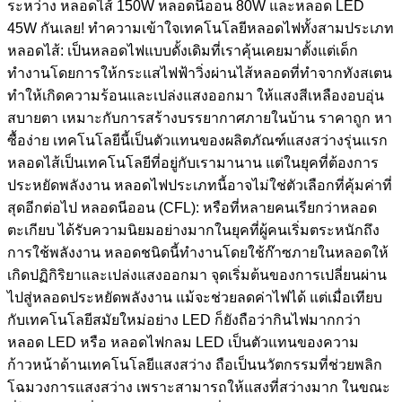
ระหว่าง หลอดไส้ 150W หลอดนีออน 80W และหลอด LED
45W กันเลย! ทำความเข้าใจเทคโนโลยีหลอดไฟทั้งสามประเภท
หลอดไส้: เป็นหลอดไฟแบบดั้งเดิมที่เราคุ้นเคยมาตั้งแต่เด็ก
ทำงานโดยการให้กระแสไฟฟ้าวิ่งผ่านไส้หลอดที่ทำจากทังสเตน
ทำให้เกิดความร้อนและเปล่งแสงออกมา ให้แสงสีเหลืองอบอุ่น
สบายตา เหมาะกับการสร้างบรรยากาศภายในบ้าน ราคาถูก หา
ซื้อง่าย เทคโนโลยีนี้เป็นตัวแทนของผลิตภัณฑ์แสงสว่างรุ่นแรก
หลอดไส้เป็นเทคโนโลยีที่อยู่กับเรามานาน แต่ในยุคที่ต้องการ
ประหยัดพลังงาน หลอดไฟประเภทนี้อาจไม่ใช่ตัวเลือกที่คุ้มค่าที่
สุดอีกต่อไป หลอดนีออน (CFL): หรือที่หลายคนเรียกว่าหลอด
ตะเกียบ ได้รับความนิยมอย่างมากในยุคที่ผู้คนเริ่มตระหนักถึง
การใช้พลังงาน หลอดชนิดนี้ทำงานโดยใช้ก๊าซภายในหลอดให้
เกิดปฏิกิริยาและเปล่งแสงออกมา จุดเริ่มต้นของการเปลี่ยนผ่าน
ไปสู่หลอดประหยัดพลังงาน แม้จะช่วยลดค่าไฟได้ แต่เมื่อเทียบ
กับเทคโนโลยีสมัยใหม่อย่าง LED ก็ยังถือว่ากินไฟมากกว่า
หลอด LED หรือ หลอดไฟกลม LED เป็นตัวแทนของความ
ก้าวหน้าด้านเทคโนโลยีแสงสว่าง ถือเป็นนวัตกรรมที่ช่วยพลิก
โฉมวงการแสงสว่าง เพราะสามารถให้แสงที่สว่างมาก ในขณะ