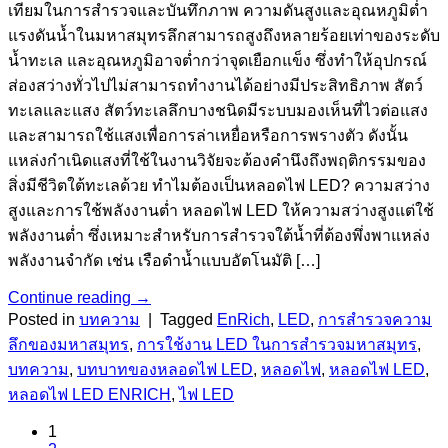
เทียมในการสำรวจและบันทึกภาพ ความดันสูงและอุณหภูมิต่ำ
แรงดันน้ำในมหาสมุทรลึกสามารถสูงถึงหลายร้อยเท่าของระดับ
น้ำทะเล และอุณหภูมิอาจต่ำกว่าจุดเยือกแข็ง ซึ่งทำให้อุปกรณ์
ส่องสว่างทั่วไปไม่สามารถทำงานได้อย่างมีประสิทธิภาพ สัตว์
ทะเลและแสง สัตว์ทะเลลึกบางชนิดมีระบบมองเห็นที่ไวต่อแสง
และสามารถใช้แสงเพื่อการล่าเหยื่อหรือการพรางตัว ดังนั้น
แหล่งกำเนิดแสงที่ใช้ในงานวิจัยจะต้องคำนึงถึงพฤติกรรมของ
สิ่งมีชีวิตใต้ทะเลด้วย ทำไมต้องเป็นหลอดไฟ LED? ความสว่าง
สูงและการใช้พลังงานต่ำ หลอดไฟ LED ให้ความสว่างสูงแต่ใช้
พลังงานต่ำ ซึ่งเหมาะสำหรับการสำรวจใต้น้ำที่ต้องพึ่งพาแหล่ง
พลังงานจำกัด เช่น เรือดำน้ำแบบอัตโนมัติ […]
Continue reading
→
Posted in
บทความ
|
Tagged
EnRich
,
LED
,
การสำรวจความ
ลึกของมหาสมุทร
,
การใช้งาน LED ในการสำรวจมหาสมุทร
,
บทความ
,
บทบาทของหลอดไฟ LED
,
หลอดไฟ
,
หลอดไฟ LED
,
หลอดไฟ LED ENRICH
,
ไฟ LED
1