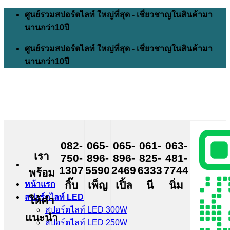
Skip
ศูนย์รวมสปอร์ตไลท์ ใหญ่ที่สุด - เชี่ยวชาญในสินค้ามา
to
นานกว่า10ปี
content
ศูนย์รวมสปอร์ตไลท์ ใหญ่ที่สุด - เชี่ยวชาญในสินค้ามา
นานกว่า10ปี
082-
065-
065-
061-
063-
เรา
750-
896-
896-
825-
481-
1307
5590
2469
6333
7744
พร้อม
กิ๊บ
เพ็ญ
เปิ้ล
นี
นิ่ม
หน้าแรก
สปอร์ตไลท์ LED
ให้คำ
สปอร์ตไลท์ LED 300W
แนะนำ
สปอร์ตไลท์ LED 250W