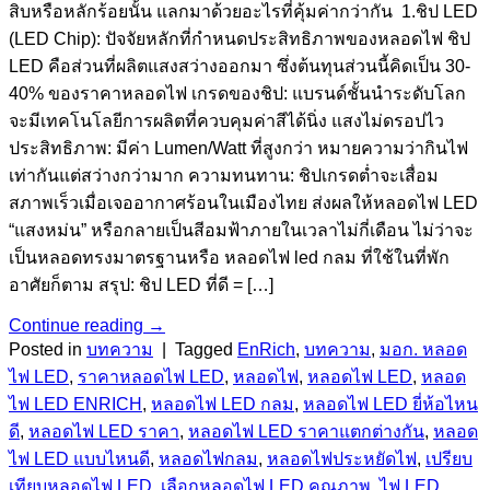
สิบหรือหลักร้อยนั้น แลกมาด้วยอะไรที่คุ้มค่ากว่ากัน 1.ชิป LED
(LED Chip): ปัจจัยหลักที่กำหนดประสิทธิภาพของหลอดไฟ ชิป
LED คือส่วนที่ผลิตแสงสว่างออกมา ซึ่งต้นทุนส่วนนี้คิดเป็น 30-
40% ของราคาหลอดไฟ เกรดของชิป: แบรนด์ชั้นนำระดับโลก
จะมีเทคโนโลยีการผลิตที่ควบคุมค่าสีได้นิ่ง แสงไม่ดรอปไว
ประสิทธิภาพ: มีค่า Lumen/Watt ที่สูงกว่า หมายความว่ากินไฟ
เท่ากันแต่สว่างกว่ามาก ความทนทาน: ชิปเกรดต่ำจะเสื่อม
สภาพเร็วเมื่อเจออากาศร้อนในเมืองไทย ส่งผลให้หลอดไฟ LED
“แสงหม่น” หรือกลายเป็นสีอมฟ้าภายในเวลาไม่กี่เดือน ไม่ว่าจะ
เป็นหลอดทรงมาตรฐานหรือ หลอดไฟ led กลม ที่ใช้ในที่พัก
อาศัยก็ตาม สรุป: ชิป LED ที่ดี = […]
Continue reading
→
Posted in
บทความ
|
Tagged
EnRich
,
บทความ
,
มอก. หลอด
ไฟ LED
,
ราคาหลอดไฟ LED
,
หลอดไฟ
,
หลอดไฟ LED
,
หลอด
ไฟ LED ENRICH
,
หลอดไฟ LED กลม
,
หลอดไฟ LED ยี่ห้อไหน
ดี
,
หลอดไฟ LED ราคา
,
หลอดไฟ LED ราคาแตกต่างกัน
,
หลอด
ไฟ LED แบบไหนดี
,
หลอดไฟกลม
,
หลอดไฟประหยัดไฟ
,
เปรียบ
เทียบหลอดไฟ LED
,
เลือกหลอดไฟ LED คุณภาพ
,
ไฟ LED