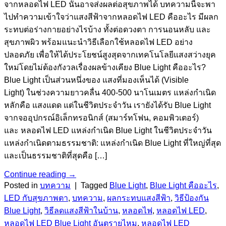
จากหลอดไฟ LED นั้นอาจส่งผลต่อสุขภาพได้ บทความนี้จะพา
ไปทำความเข้าใจว่าแสงสีฟ้าจากหลอดไฟ LED คืออะไร มีผลก
ระทบต่อร่างกายอย่างไรบ้าง ทั้งต่อดวงตา การนอนหลับ และ
สุขภาพผิว พร้อมแนะนำวิธีเลือกใช้หลอดไฟ LED อย่าง
ปลอดภัย เพื่อให้ได้ประโยชน์สูงสุดจากเทคโนโลยีแสงสว่างยุค
ใหม่โดยไม่ต้องกังวลเรื่องผลข้างเคียง Blue Light คืออะไร?
Blue Light เป็นส่วนหนึ่งของ แสงที่มองเห็นได้ (Visible
Light) ในช่วงความยาวคลื่น 400-500 นาโนเมตร แหล่งกำเนิด
หลักคือ แสงแดด แต่ในชีวิตประจำวัน เรายังได้รับ Blue Light
จากจออุปกรณ์อิเล็กทรอนิกส์ (สมาร์ทโฟน, คอมพิวเตอร์)
และ หลอดไฟ LED แหล่งกำเนิด Blue Light ในชีวิตประจำวัน
แหล่งกำเนิดตามธรรมชาติ: แหล่งกำเนิด Blue Light ที่ใหญ่ที่สุด
และเป็นธรรมชาติที่สุดคือ […]
Continue reading
→
Posted in
บทความ
|
Tagged
Blue Light
,
Blue Light คืออะไร
,
LED กับสุขภาพตา
,
บทความ
,
ผลกระทบแสงสีฟ้า
,
วิธีป้องกัน
Blue Light
,
วิธีลดแสงสีฟ้าในบ้าน
,
หลอดไฟ
,
หลอดไฟ LED
,
หลอดไฟ LED Blue Light อันตรายไหม
,
หลอดไฟ LED