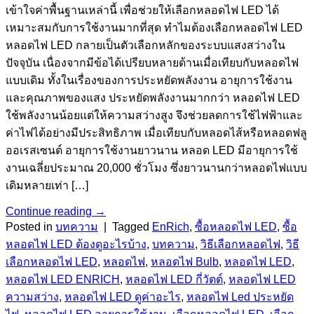
เข้าใจค่าพื้นฐานเหล่านี้ เพื่อช่วยให้เลือกหลอดไฟ LED ได้
เหมาะสมกับการใช้งานมากที่สุด ทำไมต้องเลือกหลอดไฟ LED
หลอดไฟ LED กลายเป็นตัวเลือกหลักของระบบแสงสว่างใน
ปัจจุบัน เนื่องจากมีข้อได้เปรียบหลายด้านเมื่อเทียบกับหลอดไฟ
แบบเดิม ทั้งในเรื่องของการประหยัดพลังงาน อายุการใช้งาน
และคุณภาพของแสง ประหยัดพลังงานมากกว่า หลอดไฟ LED
ใช้พลังงานน้อยแต่ให้ความสว่างสูง จึงช่วยลดการใช้ไฟฟ้าและ
ค่าไฟได้อย่างมีประสิทธิภาพ เมื่อเทียบกับหลอดไส้หรือหลอดฟลู
ออเรสเซนต์ อายุการใช้งานยาวนาน หลอด LED มีอายุการใช้
งานเฉลี่ยประมาณ 20,000 ชั่วโมง ซึ่งยาวนานกว่าหลอดไฟแบบ
เดิมหลายเท่า […]
Continue reading
→
Posted in
บทความ
|
Tagged
EnRich
,
ซื้อหลอดไฟ LED
,
ซื้อ
หลอดไฟ LED ต้องดูอะไรบ้าง
,
บทความ
,
วิธีเลือกหลอดไฟ
,
วิธี
เลือกหลอดไฟ LED
,
หลอดไฟ
,
หลอดไฟ Bulb
,
หลอดไฟ LED
,
หลอดไฟ LED ENRICH
,
หลอดไฟ LED กี่วัตต์
,
หลอดไฟ LED
ความสว่าง
,
หลอดไฟ LED ดูค่าอะไร
,
หลอดไฟ Led ประหยัด