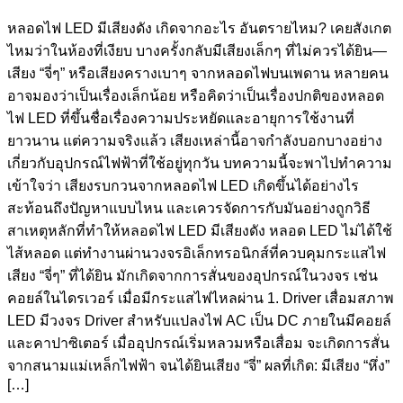
หลอดไฟ LED มีเสียงดัง เกิดจากอะไร อันตรายไหม? เคยสังเกต
ไหมว่าในห้องที่เงียบ บางครั้งกลับมีเสียงเล็กๆ ที่ไม่ควรได้ยิน—
เสียง “จี่ๆ” หรือเสียงครางเบาๆ จากหลอดไฟบนเพดาน หลายคน
อาจมองว่าเป็นเรื่องเล็กน้อย หรือคิดว่าเป็นเรื่องปกติของหลอด
ไฟ LED ที่ขึ้นชื่อเรื่องความประหยัดและอายุการใช้งานที่
ยาวนาน แต่ความจริงแล้ว เสียงเหล่านี้อาจกำลังบอกบางอย่าง
เกี่ยวกับอุปกรณ์ไฟฟ้าที่ใช้อยู่ทุกวัน บทความนี้จะพาไปทำความ
เข้าใจว่า เสียงรบกวนจากหลอดไฟ LED เกิดขึ้นได้อย่างไร
สะท้อนถึงปัญหาแบบไหน และเควรจัดการกับมันอย่างถูกวิธี
สาเหตุหลักที่ทำให้หลอดไฟ LED มีเสียงดัง หลอด LED ไม่ได้ใช้
ไส้หลอด แต่ทำงานผ่านวงจรอิเล็กทรอนิกส์ที่ควบคุมกระแสไฟ
เสียง “จี่ๆ” ที่ได้ยิน มักเกิดจากการสั่นของอุปกรณ์ในวงจร เช่น
คอยล์ในไดรเวอร์ เมื่อมีกระแสไฟไหลผ่าน 1. Driver เสื่อมสภาพ
LED มีวงจร Driver สำหรับแปลงไฟ AC เป็น DC ภายในมีคอยล์
และคาปาซิเตอร์ เมื่ออุปกรณ์เริ่มหลวมหรือเสื่อม จะเกิดการสั่น
จากสนามแม่เหล็กไฟฟ้า จนได้ยินเสียง “จี่” ผลที่เกิด: มีเสียง “หึ่ง”
[…]