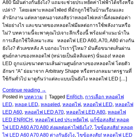
A80 นี่มันต่างกันยังไง? แถมจะช่วยประหยัดค่าไฟฟ้าได้จริงหรือ
เปล่า? โดยเฉพาะหลอดไฟled ที่มักถูกใช้ในบ้านเรือนและ
สำนักงาน แต่หลายคนอาจสงสัยว่าหลอดไฟเหล่านี้ส่งผลต่อค่า
ไฟอย่างไร และขนาดของหลอดไฟมีผลต่อการใช้พลังงานหรือ
ไม่? บทความนี้จะพาคุณไปเจาะลึกเรื่องนี้ พร้อมคำแนะนำใน
การเลือกใช้ให้เหมาะสม หลอดไฟ LED A60, A70, A80 ต่างกัน
ยังไง? ตัวเลขหลัง A บอกอะไรเรารู้ไหม? มันคือขนาดเส้นผ่าน
ศูนย์กลางของหลอดไฟ (หน่วยเป็นมิลลิเมตร) นั่นเอง! หลอด
LED ถูกแบ่งขนาดตามเส้นผ่านศูนย์กลางของหลอดไฟ โดยตัว
อักษร “A” ย่อมาจาก Arbitrary Shape หรือทรงกลมมาตรฐานที่
ใช้กันทั่วไป มาดูกันว่าแต่ละแบบเป็นยังไง หลอดไฟ LED […]
Continue reading
→
Posted in
บทความ
|
Tagged
EnRich
,
การเลือก หลอดไฟ
LED
,
หลอด LED
,
หลอดled
,
หลอดไฟ
,
หลอดไฟ LED
,
หลอดไฟ
LED A60
,
หลอดไฟ LED A70
,
หลอดไฟ LED A80
,
หลอดไฟ
LED ENRICH
,
หลอดไฟ Led ประหยัดไฟ
,
แก้ข้อสงสัย! หลอด
ไฟ LED A60 A70 A80 ส่งผลต่อค่าไฟยังไง?
,
ไขข้อสงสัย! หลอด
ไฟ LED A60 A70 A80 ต่างกันยังไง
,
ไขข้อสงสัย! หลอดไฟ LED