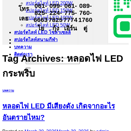
สปอร์ตไลท์ LED 200W
061-
099-
061-
089-
โทร
สปอร์ตไลท์ LED 150W
825-
224-
775-
760-
เลย
สปอร์ตไลท์ LED 100W
6663
7825
7774
1760
สปอร์ตไลท์ LED 50W
โย
กุ้ง
เอิร์น
ตู่
สปอร์ตไลท์ LED โซล่าเซลล์
สปอร์ตไลท์สนามกีฬา
บทความ
ติดต่อเรา
Tag Archives:
หลอดไฟ LED
Search
for:
กระพริบ
บทความ
หลอดไฟ LED มีเสียงดัง เกิดจากอะไร
อันตรายไหม?