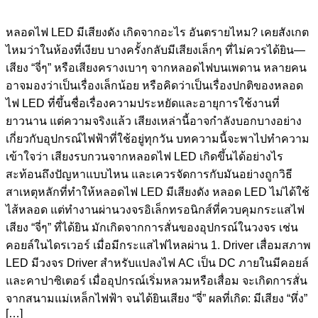
หลอดไฟ LED มีเสียงดัง เกิดจากอะไร อันตรายไหม? เคยสังเกต
ไหมว่าในห้องที่เงียบ บางครั้งกลับมีเสียงเล็กๆ ที่ไม่ควรได้ยิน—
เสียง “จี่ๆ” หรือเสียงครางเบาๆ จากหลอดไฟบนเพดาน หลายคน
อาจมองว่าเป็นเรื่องเล็กน้อย หรือคิดว่าเป็นเรื่องปกติของหลอด
ไฟ LED ที่ขึ้นชื่อเรื่องความประหยัดและอายุการใช้งานที่
ยาวนาน แต่ความจริงแล้ว เสียงเหล่านี้อาจกำลังบอกบางอย่าง
เกี่ยวกับอุปกรณ์ไฟฟ้าที่ใช้อยู่ทุกวัน บทความนี้จะพาไปทำความ
เข้าใจว่า เสียงรบกวนจากหลอดไฟ LED เกิดขึ้นได้อย่างไร
สะท้อนถึงปัญหาแบบไหน และเควรจัดการกับมันอย่างถูกวิธี
สาเหตุหลักที่ทำให้หลอดไฟ LED มีเสียงดัง หลอด LED ไม่ได้ใช้
ไส้หลอด แต่ทำงานผ่านวงจรอิเล็กทรอนิกส์ที่ควบคุมกระแสไฟ
เสียง “จี่ๆ” ที่ได้ยิน มักเกิดจากการสั่นของอุปกรณ์ในวงจร เช่น
คอยล์ในไดรเวอร์ เมื่อมีกระแสไฟไหลผ่าน 1. Driver เสื่อมสภาพ
LED มีวงจร Driver สำหรับแปลงไฟ AC เป็น DC ภายในมีคอยล์
และคาปาซิเตอร์ เมื่ออุปกรณ์เริ่มหลวมหรือเสื่อม จะเกิดการสั่น
จากสนามแม่เหล็กไฟฟ้า จนได้ยินเสียง “จี่” ผลที่เกิด: มีเสียง “หึ่ง”
[…]