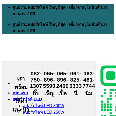
Skip
ศูนย์รวมสปอร์ตไลท์ ใหญ่ที่สุด - เชี่ยวชาญในสินค้ามา
to
นานกว่า10ปี
content
ศูนย์รวมสปอร์ตไลท์ ใหญ่ที่สุด - เชี่ยวชาญในสินค้ามา
นานกว่า10ปี
082-
065-
065-
061-
063-
เรา
750-
896-
896-
825-
481-
1307
5590
2469
6333
7744
พร้อม
กิ๊บ
เพ็ญ
เปิ้ล
นี
นิ่ม
หน้าแรก
สปอร์ตไลท์ LED
ให้คำ
สปอร์ตไลท์ LED 300W
แนะนำ
สปอร์ตไลท์ LED 250W