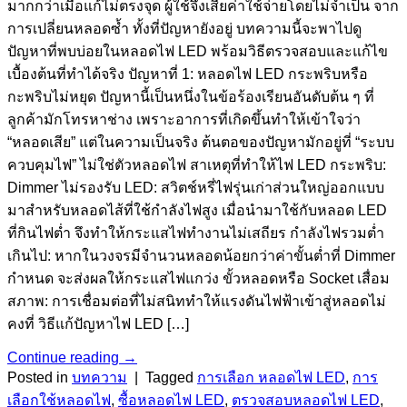
มากกว่าเมื่อแก้ไม่ตรงจุด ผู้ใช้จึงเสียค่าใช้จ่ายโดยไม่จำเป็น จาก
การเปลี่ยนหลอดซ้ำ ทั้งที่ปัญหายังอยู่ บทความนี้จะพาไปดู
ปัญหาที่พบบ่อยในหลอดไฟ LED พร้อมวิธีตรวจสอบและแก้ไข
เบื้องต้นที่ทำได้จริง ปัญหาที่ 1: หลอดไฟ LED กระพริบหรือ
กะพริบไม่หยุด ปัญหานี้เป็นหนึ่งในข้อร้องเรียนอันดับต้น ๆ ที่
ลูกค้ามักโทรหาช่าง เพราะอาการที่เกิดขึ้นทำให้เข้าใจว่า
“หลอดเสีย” แต่ในความเป็นจริง ต้นตอของปัญหามักอยู่ที่ “ระบบ
ควบคุมไฟ” ไม่ใช่ตัวหลอดไฟ สาเหตุที่ทำให้ไฟ LED กระพริบ:
Dimmer ไม่รองรับ LED: สวิตช์หรี่ไฟรุ่นเก่าส่วนใหญ่ออกแบบ
มาสำหรับหลอดไส้ที่ใช้กำลังไฟสูง เมื่อนำมาใช้กับหลอด LED
ที่กินไฟต่ำ จึงทำให้กระแสไฟทำงานไม่เสถียร กำลังไฟรวมต่ำ
เกินไป: หากในวงจรมีจำนวนหลอดน้อยกว่าค่าขั้นต่ำที่ Dimmer
กำหนด จะส่งผลให้กระแสไฟแกว่ง ขั้วหลอดหรือ Socket เสื่อม
สภาพ: การเชื่อมต่อที่ไม่สนิททำให้แรงดันไฟฟ้าเข้าสู่หลอดไม่
คงที่ วิธีแก้ปัญหาไฟ LED […]
Continue reading
→
Posted in
บทความ
|
Tagged
การเลือก หลอดไฟ LED
,
การ
เลือกใช้หลอดไฟ
,
ซื้อหลอดไฟ LED
,
ตรวจสอบหลอดไฟ LED
,