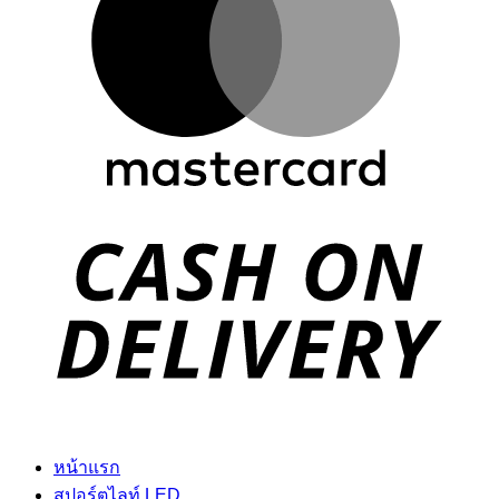
D
หน้าแรก
สปอร์ตไลท์ LED