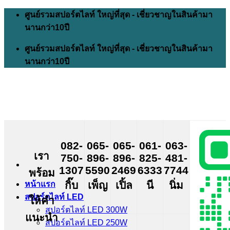
Skip
ศูนย์รวมสปอร์ตไลท์ ใหญ่ที่สุด - เชี่ยวชาญในสินค้ามา
to
นานกว่า10ปี
content
ศูนย์รวมสปอร์ตไลท์ ใหญ่ที่สุด - เชี่ยวชาญในสินค้ามา
นานกว่า10ปี
082-
065-
065-
061-
063-
เรา
750-
896-
896-
825-
481-
1307
5590
2469
6333
7744
พร้อม
กิ๊บ
เพ็ญ
เปิ้ล
นี
นิ่ม
หน้าแรก
สปอร์ตไลท์ LED
ให้คำ
สปอร์ตไลท์ LED 300W
แนะนำ
สปอร์ตไลท์ LED 250W