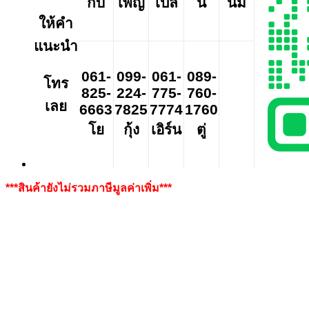
กิ๊บ
เพ็ญ
เปิ้ล
นี
นิ่ม
ให้คำ
แนะนำ
061-
099-
061-
089-
โทร
825-
224-
775-
760-
เลย
6663
7825
7774
1760
โย
กุ้ง
เอิร์น
ตู่
***สินค้ายังไม่รวมภาษีมูลค่าเพิ่ม***