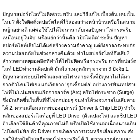
ปัญหาสปอร์ตไลท์ไม่ติด/กระพริบ และวิธีแก้ไขเบื้องต้น เคยเป็น
ไหม? ตั้งใจติดตั้งสปอร์ตไลท์ไว้ส่องสว่างหน้าบ้านหรือในสนาม
หญ้าอย่างดี แต่พอใช้ไปได้ไม่นานกลับเจอปัญหา ‘ไฟกระพริบ
เหมือนอยู่ในผับ’ หรือแย่กว่านั้นคือ ‘เปิดไม่ติด’ ซะงั้น ปัญหา
สปอร์ตไลท์เสียไม่ได้แค่สร้างความรำคาญ แต่ยังอาจกระทบต่อ
ความปลอดภัยในช่วงกลางคืนด้วย ทำไมสปอร์ตไลท์ถึงเสีย?
สำรวจสาเหตุยอดฮิตที่ทำให้ไฟไม่ติดหรือกระพริบ การที่สปอร์ต
ไลท์ LEDทำงานผิดปกติ มักมีสาเหตุหลักๆ มาจาก 3 ปัจจัย 1.
ปัญหาจากระบบไฟฟ้าและสายไฟ หลายครั้งที่ปัญหาไม่ได้มา
จากตัวโคมไฟเอง แต่เกิดจาก ‘จุดเชื่อมต่อ’ อย่างการพันเทปสาย
ไฟที่ไม่แน่นพอจนเกิดการอาร์ค (Arc) หรือไฟกระชาก (Surge)
ซึ่งมักเกิดขึ้นในพื้นที่ที่ไฟตกบ่อยๆ จนทำให้วงจรภายในเสียหาย
ได้ 2. ความเสื่อมสภาพของอุปกรณ์ (Driver & Chip LED) หัวใจ
หลักของสปอร์ตไลท์อยู่ที่ LED Driver (ตัวแปลงไฟ) และชิป LED
ถ้าเลือกใช้สินค้าที่คุณภาพไม่ดี หรือเปิดใช้งานต่อเนื่องนานเกิน
ไปโดยไม่พัก ตัว Driver อาจเกิดอาการบวมหรือเสื่อมสภาพ ส่ง
ผลให้จ่ายไฟไม่เสถียรจนไฟกระพริบได้ 3. สภาพแวดล้อมและ