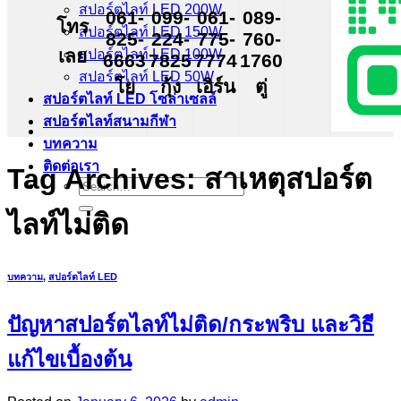
สปอร์ตไลท์ LED 200W
061-
099-
061-
089-
โทร
สปอร์ตไลท์ LED 150W
825-
224-
775-
760-
เลย
สปอร์ตไลท์ LED 100W
6663
7825
7774
1760
สปอร์ตไลท์ LED 50W
โย
กุ้ง
เอิร์น
ตู่
สปอร์ตไลท์ LED โซล่าเซลล์
สปอร์ตไลท์สนามกีฬา
บทความ
ติดต่อเรา
Tag Archives:
สาเหตุสปอร์ต
Search
for:
ไลท์ไม่ติด
บทความ
,
สปอร์ตไลท์ LED
ปัญหาสปอร์ตไลท์ไม่ติด/กระพริบ และวิธี
แก้ไขเบื้องต้น