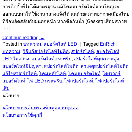
การติดตั้งที่ไม่ได้มาตรฐาน แม้โคมสปอร์ตไลท์ส่วนใหญ่จะ
ออกแบบมาให้ใช้งานกลางแจ้งได้ แต่ด้วยสภาพอากาศเมืองไทย
ที่ร้อนจัดสลับกับฝนตกหนัก หากซีลกันน้ำ (Gasket) เสื่อมสภาพ
[…]
Continue reading
→
Posted in
บทความ
,
สปอร์ตไลท์ LED
|
Tagged
EnRich
,
บทความ
,
วิธีแก้สปอร์ตไลท์ไม่ติด
,
สปอร์ตไลท์
,
สปอร์ตไลท์
LED ไม่สว่าง
,
สปอร์ตไลท์กระพริบ
,
สปอร์ตไลท์คุณภาพสูง
,
สปอร์ตไลท์มีปัญหา
,
สปอร์ตไลท์ไม่ติด
,
สาเหตุสปอร์ตไลท์ไม่ติด
,
แก้ไขสปอร์ตไลท์
,
โคมฟลัดไลท์
,
โคมสปอร์ตไลท์
,
ไดรเวอร์
สปอร์ตไลท์
,
ไฟ LED กระพริบ
,
ไฟสปอร์ตไลท์
,
ไฟสปอร์ตไลท์
เสีย
นโยบาย
นโยบายการคุ้มครองข้อมูลส่วนบุคคล
นโยบายการใช้คุกกี้
V