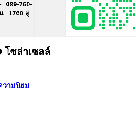
-
089-760-
์น
1760 ตู่
 โซล่าเซลล์
บความนิยม