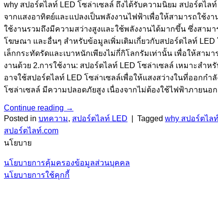
why สปอร์ตไลท์ LED โซล่าเซลล์ ถึงได้รับความนิยม สปอร์ตไลท
จากแสงอาทิตย์และแปลงเป็นพลังงานไฟฟ้าเพื่อให้สามารถใช้
ใช้งานรวมถึงมีความสว่างสูงและใช้พลังงานได้มากขึ้น ซึ่งสามา
โฆษณา และอื่นๆ สำหรับข้อมูลเพิ่มเติมเกี่ยวกับสปอร์ตไลท์ LED 
เล็กกระทัดรัดและเบาหนักเพียงไม่กี่กิโลกรัมเท่านั้น เพื่อให้
งานด้วย 2.การใช้งาน: สปอร์ตไลท์ LED โซล่าเซลล์ เหมาะสำหร
อาจใช้สปอร์ตไลท์ LED โซล่าเซลล์เพื่อให้แสงสว่างในที่ออกกำ
โซล่าเซลล์ มีความปลอดภัยสูง เนื่องจากไม่ต้องใช้ไฟฟ้าภายนอ
Continue reading
→
Posted in
บทความ
,
สปอร์ตไลท์ LED
|
Tagged
why สปอร์ตไลท์
สปอร์ตไลท์.com
นโยบาย
นโยบายการคุ้มครองข้อมูลส่วนบุคคล
นโยบายการใช้คุกกี้