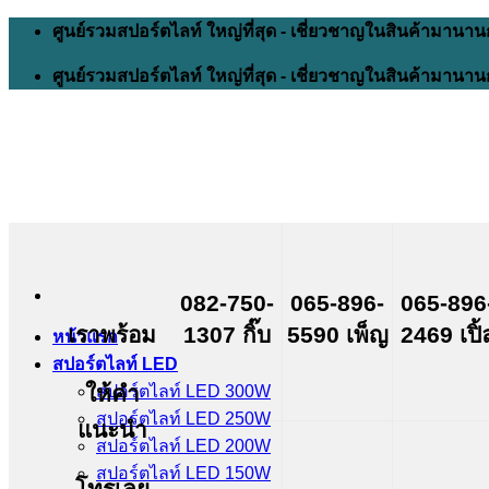
Skip
ศูนย์รวมสปอร์ตไลท์ ใหญ่ที่สุด - เชี่ยวชาญในสินค้ามานาน
to
content
ศูนย์รวมสปอร์ตไลท์ ใหญ่ที่สุด - เชี่ยวชาญในสินค้ามานาน
082-750-
065-896-
065-896
เราพร้อม
1307 กิ๊บ
5590 เพ็ญ
2469 เปิ้
หน้าแรก
สปอร์ตไลท์ LED
ให้คำ
สปอร์ตไลท์ LED 300W
สปอร์ตไลท์ LED 250W
แนะนำ
สปอร์ตไลท์ LED 200W
สปอร์ตไลท์ LED 150W
โทรเลย