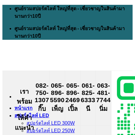
Skip
ศูนย์รวมสปอร์ตไลท์ ใหญ่ที่สุด - เชี่ยวชาญในสินค้ามา
to
นานกว่า10ปี
content
ศูนย์รวมสปอร์ตไลท์ ใหญ่ที่สุด - เชี่ยวชาญในสินค้ามา
นานกว่า10ปี
082-
065-
065-
061-
063-
เรา
750-
896-
896-
825-
481-
1307
5590
2469
6333
7744
พร้อม
กิ๊บ
เพ็ญ
เปิ้ล
นี
นิ่ม
หน้าแรก
สปอร์ตไลท์ LED
ให้คำ
สปอร์ตไลท์ LED 300W
แนะนำ
สปอร์ตไลท์ LED 250W