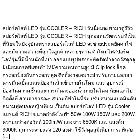
สปอร์ตไลท์ LED รุ่น COOLER – RICH วันนี้ผมจะพามาดูรีวิว
สปอร์ตไลท์ LED รุ่น COOLER – RICH สุดยอดนวัตกรรมที่เป็น
ที่นิยมในปัจจุบันเพราะสปอร์ตไลท์ LED จะช่วยประหยัดค่าไฟ
และมีความสว่างที่ถูกใจลูกค้าหลายๆท่าน ตัวโคมไฟสปอร์ต
ไลท์รุ่นนี้มีน้ำหนักที่เบา ออกแบบรูปทรงกะทัดรัดทำจากวัสดุอลู
มิเนียมเกรดพิเศษทำให้มีความทนทานสูง มี Clip lock ล็อค
กระจกป้องกันกระจกหลุด ติดตั้งง่ายเหมาะสำหรับภายนอกอา
คารมีเคเบิ้ลแกลนป้องกันน้ำเข้าภายในโคม และ อุปกรณ์
ป้องกันความชื้นและการเกิดละอองน้ำภายในโคม นิยมเอาไป
ติดตั้งที่ สวนสาธารณะ สนามกีฬาในที่ร่ม เช่น สนามแบดมินตัน
สนามฟุตบอลหญ้าเทียม เป็นต้น สปอร์ตไลท์ LED รุ่น Cooler
แบรนด์ RICH ขนาดกำลังไฟฟ้า 50W 100W 150W และ 200W
ความสว่างต่อวัตต์ 100lm/W แสงขาว 6500K และ แสงส้ม
3000K มุมกระจายแสง 120 องศา ใช้วัสดุอลูมิเนียมเกรดพิเศษ
[…]