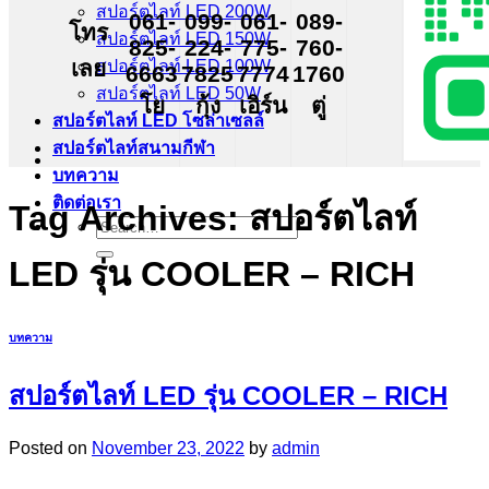
สปอร์ตไลท์ LED 200W
061-
099-
061-
089-
โทร
สปอร์ตไลท์ LED 150W
825-
224-
775-
760-
เลย
สปอร์ตไลท์ LED 100W
6663
7825
7774
1760
สปอร์ตไลท์ LED 50W
โย
กุ้ง
เอิร์น
ตู่
สปอร์ตไลท์ LED โซล่าเซลล์
สปอร์ตไลท์สนามกีฬา
บทความ
ติดต่อเรา
Tag Archives:
สปอร์ตไลท์
Search
for:
LED รุ่น COOLER – RICH
บทความ
สปอร์ตไลท์ LED รุ่น COOLER – RICH
Posted on
November 23, 2022
by
admin