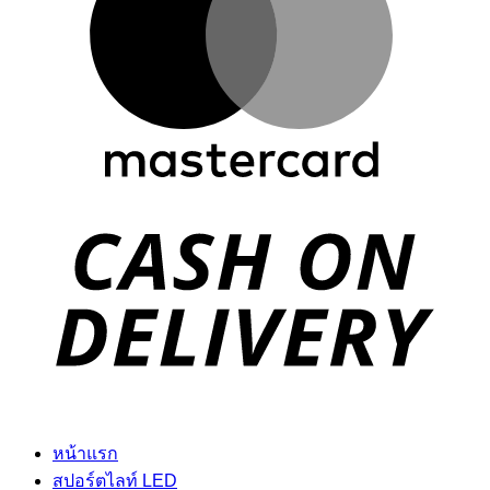
D
หน้าแรก
สปอร์ตไลท์ LED