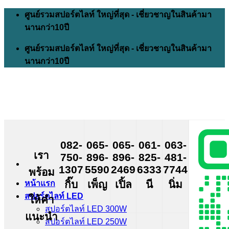
Skip
ศูนย์รวมสปอร์ตไลท์ ใหญ่ที่สุด - เชี่ยวชาญในสินค้ามา
to
นานกว่า10ปี
content
ศูนย์รวมสปอร์ตไลท์ ใหญ่ที่สุด - เชี่ยวชาญในสินค้ามา
นานกว่า10ปี
082-
065-
065-
061-
063-
เรา
750-
896-
896-
825-
481-
1307
5590
2469
6333
7744
พร้อม
กิ๊บ
เพ็ญ
เปิ้ล
นี
นิ่ม
หน้าแรก
สปอร์ตไลท์ LED
ให้คำ
สปอร์ตไลท์ LED 300W
แนะนำ
สปอร์ตไลท์ LED 250W