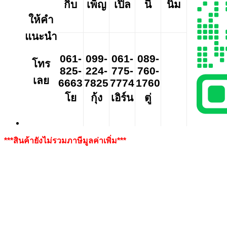
กิ๊บ
เพ็ญ
เปิ้ล
นี
นิ่ม
ให้คำ
แนะนำ
061-
099-
061-
089-
โทร
825-
224-
775-
760-
เลย
6663
7825
7774
1760
โย
กุ้ง
เอิร์น
ตู่
***สินค้ายังไม่รวมภาษีมูลค่าเพิ่ม***