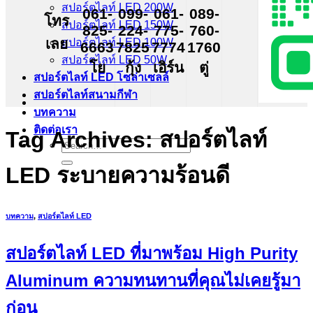
สปอร์ตไลท์ LED 200W
061-
099-
061-
089-
โทร
สปอร์ตไลท์ LED 150W
825-
224-
775-
760-
เลย
สปอร์ตไลท์ LED 100W
6663
7825
7774
1760
สปอร์ตไลท์ LED 50W
โย
กุ้ง
เอิร์น
ตู่
สปอร์ตไลท์ LED โซล่าเซลล์
สปอร์ตไลท์สนามกีฬา
บทความ
ติดต่อเรา
Tag Archives:
สปอร์ตไลท์
Search
for:
LED ระบายความร้อนดี
บทความ
,
สปอร์ตไลท์ LED
สปอร์ตไลท์ LED ที่มาพร้อม High Purity
Aluminum ความทนทานที่คุณไม่เคยรู้มา
ก่อน