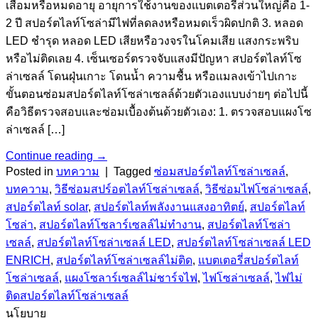
เสื่อมหรือหมดอายุ อายุการใช้งานของแบตเตอรี่ส่วนใหญ่คือ 1-
2 ปี สปอร์ตไลท์โซล่ามีไฟที่ลดลงหรือหมดเร็วผิดปกติ 3. หลอด
LED ชำรุด หลอด LED เสียหรือวงจรในโคมเสีย แสงกระพริบ
หรือไม่ติดเลย 4. เซ็นเซอร์ตรวจจับแสงมีปัญหา สปอร์ตไลท์โซ
ล่าเซลล์ โดนฝุ่นเกาะ โดนน้ำ ความชื้น หรือแมลงเข้าไปเกาะ
ขั้นตอนซ่อมสปอร์ตไลท์โซล่าเซลล์ด้วยตัวเองแบบง่ายๆ ต่อไปนี้
คือวิธีตรวจสอบและซ่อมเบื้องต้นด้วยตัวเอง: 1. ตรวจสอบแผงโซ
ล่าเซลล์ […]
Continue reading
→
Posted in
บทความ
|
Tagged
ซ่อมสปอร์ตไลท์โซล่าเซลล์
,
บทความ
,
วิธีซ่อมสปร์อตไลท์โซล่าเซลล์
,
วิธีซ่อมไฟโซล่าเซลล์
,
สปอร์ตไลท์ solar
,
สปอร์ตไลท์พลังงานแสงอาทิตย์
,
สปอร์ตไลท์
โซล่า
,
สปอร์ตไลท์โซลาร์เซลล์ไม่ทำงาน
,
สปอร์ตไลท์โซล่า
เซลล์
,
สปอร์ตไลท์โซล่าเซลล์ LED
,
สปอร์ตไลท์โซล่าเซลล์ LED
ENRICH
,
สปอร์ตไลท์โซล่าเซลล์ไม่ติด
,
แบตเตอรี่สปอร์ตไลท์
โซล่าเซลล์
,
แผงโซลาร์เซลล์ไม่ชาร์จไฟ
,
ไฟโซล่าเซลล์
,
ไฟไม่
ติดสปอร์ตไลท์โซล่าเซลล์
นโยบาย