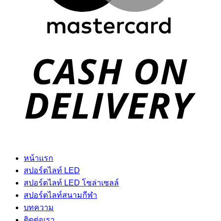
D
หน้าแรก
สปอร์ตไลท์ LED
สปอร์ตไลท์ LED โซล่าเซลล์
สปอร์ตไลท์สนามกีฬา
บทความ
ติดต่อเรา