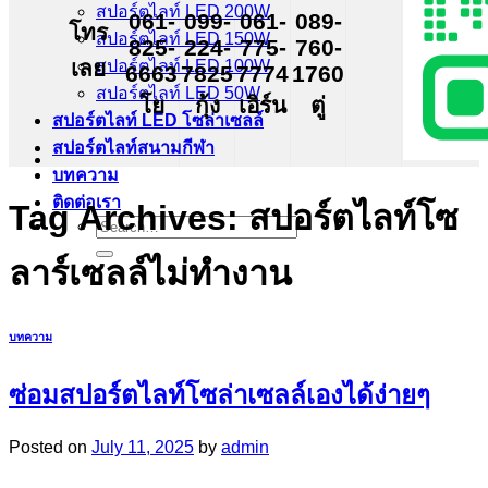
สปอร์ตไลท์ LED 200W
061-
099-
061-
089-
โทร
สปอร์ตไลท์ LED 150W
825-
224-
775-
760-
เลย
สปอร์ตไลท์ LED 100W
6663
7825
7774
1760
สปอร์ตไลท์ LED 50W
โย
กุ้ง
เอิร์น
ตู่
สปอร์ตไลท์ LED โซล่าเซลล์
สปอร์ตไลท์สนามกีฬา
บทความ
ติดต่อเรา
Tag Archives:
สปอร์ตไลท์โซ
Search
for:
ลาร์เซลล์ไม่ทำงาน
บทความ
ซ่อมสปอร์ตไลท์โซล่าเซลล์เองได้ง่ายๆ
Posted on
July 11, 2025
by
admin