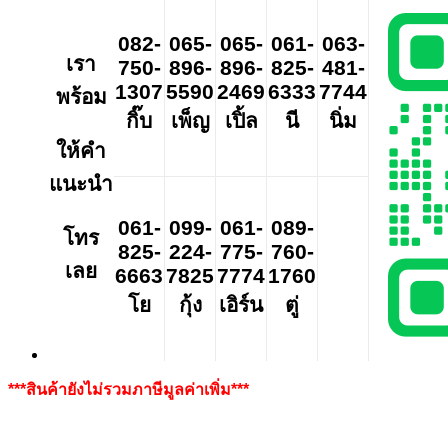
082-
065-
065-
061-
063-
เรา
750-
896-
896-
825-
481-
1307
5590
2469
6333
7744
พร้อม
กิ๊บ
เพ็ญ
เปิ้ล
นี
นิ่ม
ให้คำ
แนะนำ
061-
099-
061-
089-
โทร
825-
224-
775-
760-
เลย
6663
7825
7774
1760
โย
กุ้ง
เอิร์น
ตู่
***สินค้ายังไม่รวมภาษีมูลค่าเพิ่ม***