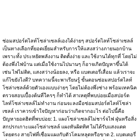
ซ่อมสปอร์ตไลท์โซล่าเซลล์เองได้ง่ายๆ สปอร์ตไลท์โซล่าเซลล์
เป็นทางเลือกที่ยอดเยี่ยมสำหรับการให้แสงสว่างภายนอกบ้าน
เพราะทั้ง ประหยัดพลังงาน ติดตั้งง่าย และใช้งานได้ทุกที่ โดยไม่
ต้องพึ่งไฟบ้าน แต่เมื่อใช้งานไปนานๆ ก็อาจเกิดปัญหาขึ้นได้
เช่น ไฟไม่ติด, แสงสว่างน้อยลง, หรือ แบตเตอรี่เสื่อม แล้วเราจะ
แก้ไขยังไงดี? บทความนี้จะพาเรียนรู้ ขั้นตอนซ่อมสปอร์ตไลท์
โซล่าเซลล์ด้วยตัวเองแบบง่ายๆ โดยไม่ต้องพึ่งช่าง พร้อมเทคนิค
ตรวจสอบเบื้องต้นที่ใครๆ ก็ทำได้ สาเหตุที่พบบ่อยเมื่อสปอร์ต
ไลท์โซล่าเซลล์ไม่ทำงาน ก่อนจะลงมือซ่อมสปอร์ตไลท์โซล่า
เซลล์ เราควรเข้าใจปัญหาก่อนว่าเกิดจากอะไร ต่อไปนี้คือ
ปัญหายอดฮิตที่พบบ่อย: 1. แผงโซล่าเซลล์ไม่ชาร์จไฟ ฝุ่นหรือสิ่ง
สกปรกเกาะแผงโซล่าเซลล์ แผงหันผิดทิศ ไม่ได้รับแสงแดด
โดยตรง สายไฟที่เชื่อมแผงกับตัวโคมหลุดหรือขาด 2. แบตเตอรี่