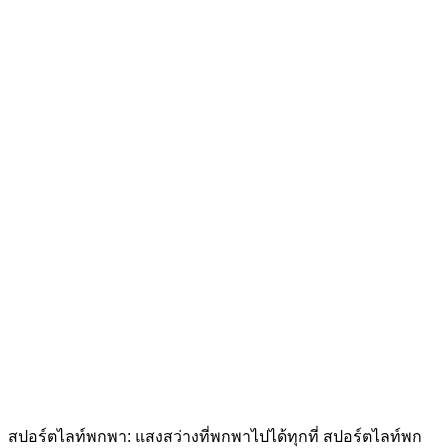
สปอร์ตไลท์พกพา: แสงสว่างที่พกพาไปได้ทุกที่ สปอร์ตไลท์พก