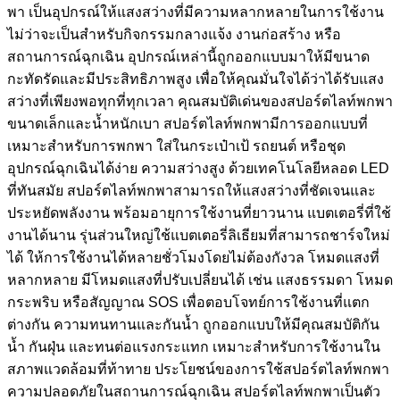
พา เป็นอุปกรณ์ให้แสงสว่างที่มีความหลากหลายในการใช้งาน
ไม่ว่าจะเป็นสำหรับกิจกรรมกลางแจ้ง งานก่อสร้าง หรือ
สถานการณ์ฉุกเฉิน อุปกรณ์เหล่านี้ถูกออกแบบมาให้มีขนาด
กะทัดรัดและมีประสิทธิภาพสูง เพื่อให้คุณมั่นใจได้ว่าได้รับแสง
สว่างที่เพียงพอทุกที่ทุกเวลา คุณสมบัติเด่นของสปอร์ตไลท์พกพา
ขนาดเล็กและน้ำหนักเบา สปอร์ตไลท์พกพามีการออกแบบที่
เหมาะสำหรับการพกพา ใส่ในกระเป๋าเป้ รถยนต์ หรือชุด
อุปกรณ์ฉุกเฉินได้ง่าย ความสว่างสูง ด้วยเทคโนโลยีหลอด LED
ที่ทันสมัย สปอร์ตไลท์พกพาสามารถให้แสงสว่างที่ชัดเจนและ
ประหยัดพลังงาน พร้อมอายุการใช้งานที่ยาวนาน แบตเตอรี่ที่ใช้
งานได้นาน รุ่นส่วนใหญ่ใช้แบตเตอรี่ลิเธียมที่สามารถชาร์จใหม่
ได้ ให้การใช้งานได้หลายชั่วโมงโดยไม่ต้องกังวล โหมดแสงที่
หลากหลาย มีโหมดแสงที่ปรับเปลี่ยนได้ เช่น แสงธรรมดา โหมด
กระพริบ หรือสัญญาณ SOS เพื่อตอบโจทย์การใช้งานที่แตก
ต่างกัน ความทนทานและกันน้ำ ถูกออกแบบให้มีคุณสมบัติกัน
น้ำ กันฝุ่น และทนต่อแรงกระแทก เหมาะสำหรับการใช้งานใน
สภาพแวดล้อมที่ท้าทาย ประโยชน์ของการใช้สปอร์ตไลท์พกพา
ความปลอดภัยในสถานการณ์ฉุกเฉิน สปอร์ตไลท์พกพาเป็นตัว