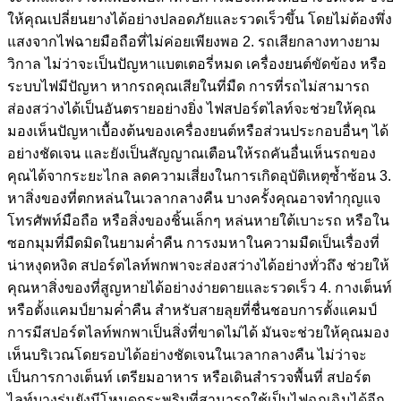
ให้คุณเปลี่ยนยางได้อย่างปลอดภัยและรวดเร็วขึ้น โดยไม่ต้องพึ่ง
แสงจากไฟฉายมือถือที่ไม่ค่อยเพียงพอ 2. รถเสียกลางทางยาม
วิกาล ไม่ว่าจะเป็นปัญหาแบตเตอรี่หมด เครื่องยนต์ขัดข้อง หรือ
ระบบไฟมีปัญหา หากรถคุณเสียในที่มืด การที่รถไม่สามารถ
ส่องสว่างได้เป็นอันตรายอย่างยิ่ง ไฟสปอร์ตไลท์จะช่วยให้คุณ
มองเห็นปัญหาเบื้องต้นของเครื่องยนต์หรือส่วนประกอบอื่นๆ ได้
อย่างชัดเจน และยังเป็นสัญญาณเตือนให้รถคันอื่นเห็นรถของ
คุณได้จากระยะไกล ลดความเสี่ยงในการเกิดอุบัติเหตุซ้ำซ้อน 3.
หาสิ่งของที่ตกหล่นในเวลากลางคืน บางครั้งคุณอาจทำกุญแจ
โทรศัพท์มือถือ หรือสิ่งของชิ้นเล็กๆ หล่นหายใต้เบาะรถ หรือใน
ซอกมุมที่มืดมิดในยามค่ำคืน การงมหาในความมืดเป็นเรื่องที่
น่าหงุดหงิด สปอร์ตไลท์พกพาจะส่องสว่างได้อย่างทั่วถึง ช่วยให้
คุณหาสิ่งของที่สูญหายได้อย่างง่ายดายและรวดเร็ว 4. กางเต็นท์
หรือตั้งแคมป์ยามค่ำคืน สำหรับสายลุยที่ชื่นชอบการตั้งแคมป์
การมีสปอร์ตไลท์พกพาเป็นสิ่งที่ขาดไม่ได้ มันจะช่วยให้คุณมอง
เห็นบริเวณโดยรอบได้อย่างชัดเจนในเวลากลางคืน ไม่ว่าจะ
เป็นการกางเต็นท์ เตรียมอาหาร หรือเดินสำรวจพื้นที่ สปอร์ต
ไลท์บางรุ่นยังมีโหมดกระพริบที่สามารถใช้เป็นไฟฉุกเฉินได้อีก