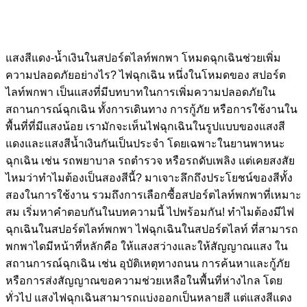
แสงสีแดง-น้ำเงินในสปอร์ตไลท์พกพา โหมดฉุกเฉินช่วยเพิ่ม
ความปลอดภัยอย่างไร? ไฟฉุกเฉิน หนึ่งในโหมดของ สปอร์ต
ไลท์พกพา เป็นแสงที่มีบทบาทในการเพิ่มความปลอดภัยใน
สถานการณ์ฉุกเฉิน ทั้งการเดินทาง การกู้ภัย หรือการใช้งานใน
พื้นที่ที่มีแสงน้อย เรามักจะเห็นไฟฉุกเฉินในรูปแบบของแสงสี
แดงและแสงสีน้ำเงินกันเป็นประจำ โดยเฉพาะในยานพาหนะ
ฉุกเฉิน เช่น รถพยาบาล รถตำรวจ หรือรถดับเพลิง แต่เคยสงสัย
ไหมว่าทำไมต้องเป็นสองสีนี้? มาเจาะลึกถึงประโยชน์ของสีทั้ง
สองในการใช้งาน รวมถึงการเลือกซื้อสปอร์ตไลท์พกพาที่เหมาะ
สม เริ่มหาคำตอบกันในบทความนี้ ไปพร้อมกัน! ทำไมต้องมีไฟ
ฉุกเฉินในสปอร์ตไลท์พกพา ไฟฉุกเฉินในสปอร์ตไลท์ ที่สามารถ
พกพาไดมีหน้าที่หลักคือ ให้แสงสว่างและให้สัญญาณแสง ใน
สถานการณ์ฉุกเฉิน เช่น อุบัติเหตุทางถนน การค้นหาและกู้ภัย
หรือการส่งสัญญาณขอความช่วยเหลือในพื้นที่ห่างไกล โดย
ทั่วไป แสงไฟฉุกเฉินสามารถแบ่งออกเป็นหลายสี แต่แสงสีแดง