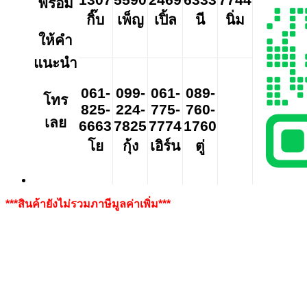
พร้อม
กิ๊บ
เพ็ญ
เปิ้ล
นี
นิ่ม
ให้คำ
แนะนำ
061-
099-
061-
089-
โทร
825-
224-
775-
760-
เลย
6663
7825
7774
1760
โย
กุ้ง
เอิร์น
ตู่
***สินค้ายังไม่รวมภาษีมูลค่าเพิ่ม***