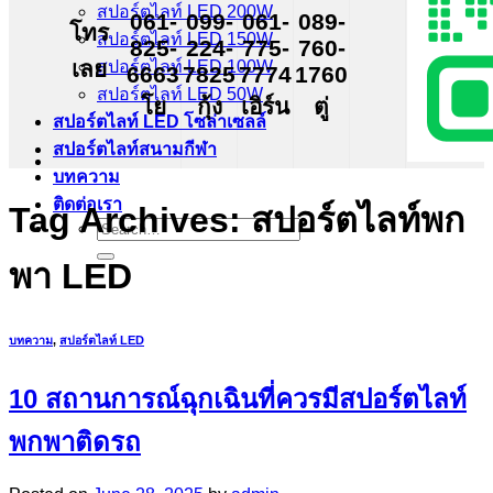
สปอร์ตไลท์ LED 200W
061-
099-
061-
089-
โทร
สปอร์ตไลท์ LED 150W
825-
224-
775-
760-
เลย
สปอร์ตไลท์ LED 100W
6663
7825
7774
1760
สปอร์ตไลท์ LED 50W
โย
กุ้ง
เอิร์น
ตู่
สปอร์ตไลท์ LED โซล่าเซลล์
สปอร์ตไลท์สนามกีฬา
บทความ
ติดต่อเรา
Tag Archives:
สปอร์ตไลท์พก
Search
for:
พา LED
บทความ
,
สปอร์ตไลท์ LED
10 สถานการณ์ฉุกเฉินที่ควรมีสปอร์ตไลท์
พกพาติดรถ