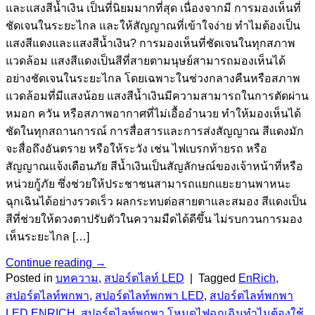
และแสงสีน้ำเงิน เป็นที่นิยมมากที่สุด เนื่องจากมี การมองเห็นที่
ชัดเจนในระยะไกล และให้สัญญาณที่เข้าใจง่าย ทำไมต้องเป็น
แสงสีแดงและแสงสีน้ำเงิน? การมองเห็นที่ชัดเจนในทุกสภาพ
แวดล้อม แสงสีแดงเป็นสีที่สายตามนุษย์สามารถมองเห็นได้
อย่างชัดเจนในระยะไกล โดยเฉพาะในช่วงกลางคืนหรือสภาพ
แวดล้อมที่มีแสงน้อย แสงสีน้ำเงินมีความสามารถในการตัดผ่าน
หมอก ควัน หรือสภาพอากาศที่ไม่เอื้ออำนวย ทำให้มองเห็นได้
ชัดในทุกสถานการณ์ การสื่อสารและการส่งสัญญาณ สีแดงมัก
จะสื่อถึงอันตราย หรือให้ระวัง เช่น ไฟเบรกท้ายรถ หรือ
สัญญาณแจ้งเตือนภัย สีน้ำเงินเป็นสัญลักษณ์ของเจ้าหน้าที่หรือ
หน่วยกู้ภัย ซึ่งช่วยให้ประชาชนสามารถแยกแยะยานพาหนะ
ฉุกเฉินได้อย่างรวดเร็ว ผลกระทบต่อสายตาและสมอง สีแดงเป็น
สีที่ช่วยให้ดวงตาปรับตัวในความมืดได้ดีขึ้น ไม่รบกวนการมอง
เห็นระยะไกล […]
Continue reading
→
Posted in
บทความ
,
สปอร์ตไลท์ LED
|
Tagged
EnRich
,
สปอร์ตไลท์พกพา
,
สปอร์ตไลท์พกพา LED
,
สปอร์ตไลท์พกพา
LED ENRICH
,
สปอร์ตไลท์พกพา โหมดไฟฉุกเฉินทำไมต้องใช้