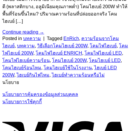
ดี (พลาสติกบาง, อลูมิเนียมคุณภาพต่ำ) โคมไฮเบย์ 200W ทำให้
พื้นที่ร้อนขึ้นไหม? ปริมาณความร้อนที่ปล่อยออกจริง โคม
ไฮเบย์ […]
Continue reading
→
Posted in
บทความ
|
Tagged
EnRich
,
ความร้อนจากโคม
ไฮเบย์
,
บทความ
,
วิธีเลือกโคมไฮเบย์ 200W
,
โคมไฟไฮเบย์
,
โคม
ไฟไฮเบย์ 200W
,
โคมไฟไฮเบย์ ENRICH
,
โคมไฟไฮเบย์ LED
,
โคมไฟไฮเบย์ความร้อน
,
โคมไฮเบย์ 200W
,
โคมไฮเบย์ LED
,
โคมไฮเบย์ร้อนไหม
,
โคมไฮเบย์ใช้ในโรงงาน
,
ไฮเบย์ LED
200W
,
ไฮเบย์กินไฟไหม
,
ไฮเบย์ทำความร้อนหรือไม่
นโยบาย
นโยบายการคุ้มครองข้อมูลส่วนบุคคล
นโยบายการใช้คุกกี้
V