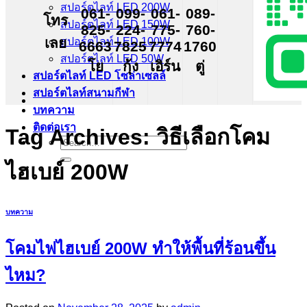
สปอร์ตไลท์ LED 200W
061-
099-
061-
089-
โทร
สปอร์ตไลท์ LED 150W
825-
224-
775-
760-
เลย
สปอร์ตไลท์ LED 100W
6663
7825
7774
1760
สปอร์ตไลท์ LED 50W
โย
กุ้ง
เอิร์น
ตู่
สปอร์ตไลท์ LED โซล่าเซลล์
สปอร์ตไลท์สนามกีฬา
บทความ
ติดต่อเรา
Tag Archives:
วิธีเลือกโคม
Search
for:
ไฮเบย์ 200W
บทความ
โคมไฟไฮเบย์ 200W ทำให้พื้นที่ร้อนขึ้น
ไหม?