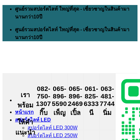
Skip
ศูนย์รวมสปอร์ตไลท์ ใหญ่ที่สุด - เชี่ยวชาญในสินค้ามา
to
นานกว่า10ปี
content
ศูนย์รวมสปอร์ตไลท์ ใหญ่ที่สุด - เชี่ยวชาญในสินค้ามา
นานกว่า10ปี
082-
065-
065-
061-
063-
เรา
750-
896-
896-
825-
481-
1307
5590
2469
6333
7744
พร้อม
กิ๊บ
เพ็ญ
เปิ้ล
นี
นิ่ม
หน้าแรก
สปอร์ตไลท์ LED
ให้คำ
สปอร์ตไลท์ LED 300W
แนะนำ
สปอร์ตไลท์ LED 250W