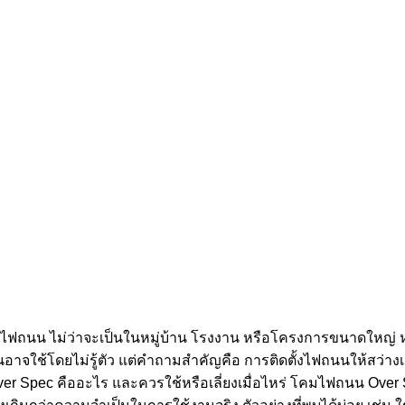
มไฟถนน ไม่ว่าจะเป็นในหมู่บ้าน โรงงาน หรือโครงการขนาดใหญ่ ห
คนอาจใช้โดยไม่รู้ตัว แต่คำถามสำคัญคือ การติดตั้งไฟถนนให้สว่างเ
er Spec คืออะไร และควรใช้หรือเลี่ยงเมื่อไหร่ โคมไฟถนน Over