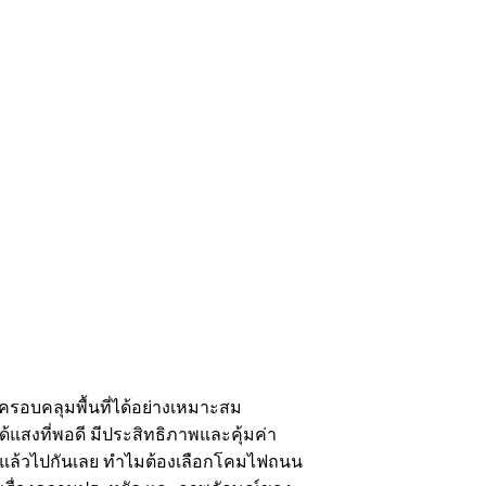
รอบคลุมพื้นที่ได้อย่างเหมาะสม
แสงที่พอดี มีประสิทธิภาพและคุ้มค่า
แล้วไปกันเลย ทำไมต้องเลือกโคมไฟถนน