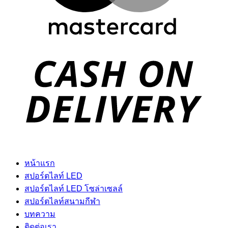
D
หน้าแรก
สปอร์ตไลท์ LED
สปอร์ตไลท์ LED โซล่าเซลล์
สปอร์ตไลท์สนามกีฬา
บทความ
ติดต่อเรา