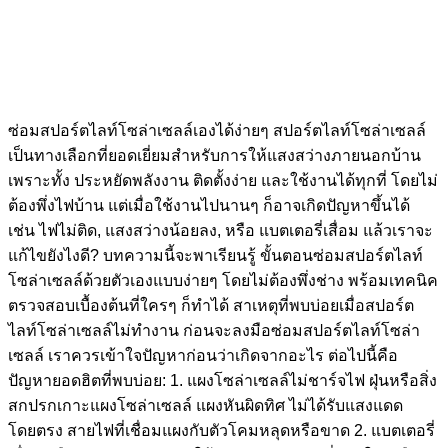
ซ่อมสปอร์ตไลท์โซล่าเซลล์เองได้ง่ายๆ สปอร์ตไลท์โซล่าเซลล์
เป็นทางเลือกที่ยอดเยี่ยมสำหรับการให้แสงสว่างภายนอกบ้าน
เพราะทั้ง ประหยัดพลังงาน ติดตั้งง่าย และใช้งานได้ทุกที่ โดยไม่
ต้องพึ่งไฟบ้าน แต่เมื่อใช้งานไปนานๆ ก็อาจเกิดปัญหาขึ้นได้
เช่น ไฟไม่ติด, แสงสว่างน้อยลง, หรือ แบตเตอรี่เสื่อม แล้วเราจะ
แก้ไขยังไงดี? บทความนี้จะพาเรียนรู้ ขั้นตอนซ่อมสปอร์ตไลท์
โซล่าเซลล์ด้วยตัวเองแบบง่ายๆ โดยไม่ต้องพึ่งช่าง พร้อมเทคนิค
ตรวจสอบเบื้องต้นที่ใครๆ ก็ทำได้ สาเหตุที่พบบ่อยเมื่อสปอร์ต
ไลท์โซล่าเซลล์ไม่ทำงาน ก่อนจะลงมือซ่อมสปอร์ตไลท์โซล่า
เซลล์ เราควรเข้าใจปัญหาก่อนว่าเกิดจากอะไร ต่อไปนี้คือ
ปัญหายอดฮิตที่พบบ่อย: 1. แผงโซล่าเซลล์ไม่ชาร์จไฟ ฝุ่นหรือสิ่ง
สกปรกเกาะแผงโซล่าเซลล์ แผงหันผิดทิศ ไม่ได้รับแสงแดด
โดยตรง สายไฟที่เชื่อมแผงกับตัวโคมหลุดหรือขาด 2. แบตเตอรี่