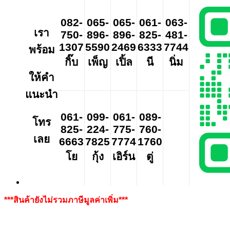
082-
065-
065-
061-
063-
เรา
750-
896-
896-
825-
481-
1307
5590
2469
6333
7744
พร้อม
กิ๊บ
เพ็ญ
เปิ้ล
นี
นิ่ม
ให้คำ
แนะนำ
061-
099-
061-
089-
โทร
825-
224-
775-
760-
เลย
6663
7825
7774
1760
โย
กุ้ง
เอิร์น
ตู่
***สินค้ายังไม่รวมภาษีมูลค่าเพิ่ม***