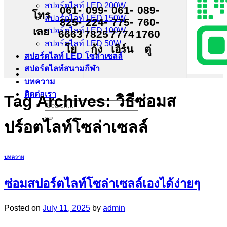
สปอร์ตไลท์ LED 200W
061-
099-
061-
089-
โทร
สปอร์ตไลท์ LED 150W
825-
224-
775-
760-
เลย
สปอร์ตไลท์ LED 100W
6663
7825
7774
1760
สปอร์ตไลท์ LED 50W
โย
กุ้ง
เอิร์น
ตู่
สปอร์ตไลท์ LED โซล่าเซลล์
สปอร์ตไลท์สนามกีฬา
บทความ
ติดต่อเรา
Tag Archives:
วิธีซ่อมส
Search
for:
ปร์อตไลท์โซล่าเซลล์
บทความ
ซ่อมสปอร์ตไลท์โซล่าเซลล์เองได้ง่ายๆ
Posted on
July 11, 2025
by
admin