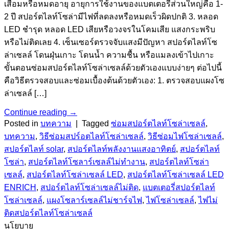
เสื่อมหรือหมดอายุ อายุการใช้งานของแบตเตอรี่ส่วนใหญ่คือ 1-
2 ปี สปอร์ตไลท์โซล่ามีไฟที่ลดลงหรือหมดเร็วผิดปกติ 3. หลอด
LED ชำรุด หลอด LED เสียหรือวงจรในโคมเสีย แสงกระพริบ
หรือไม่ติดเลย 4. เซ็นเซอร์ตรวจจับแสงมีปัญหา สปอร์ตไลท์โซ
ล่าเซลล์ โดนฝุ่นเกาะ โดนน้ำ ความชื้น หรือแมลงเข้าไปเกาะ
ขั้นตอนซ่อมสปอร์ตไลท์โซล่าเซลล์ด้วยตัวเองแบบง่ายๆ ต่อไปนี้
คือวิธีตรวจสอบและซ่อมเบื้องต้นด้วยตัวเอง: 1. ตรวจสอบแผงโซ
ล่าเซลล์ […]
Continue reading
→
Posted in
บทความ
|
Tagged
ซ่อมสปอร์ตไลท์โซล่าเซลล์
,
บทความ
,
วิธีซ่อมสปร์อตไลท์โซล่าเซลล์
,
วิธีซ่อมไฟโซล่าเซลล์
,
สปอร์ตไลท์ solar
,
สปอร์ตไลท์พลังงานแสงอาทิตย์
,
สปอร์ตไลท์
โซล่า
,
สปอร์ตไลท์โซลาร์เซลล์ไม่ทำงาน
,
สปอร์ตไลท์โซล่า
เซลล์
,
สปอร์ตไลท์โซล่าเซลล์ LED
,
สปอร์ตไลท์โซล่าเซลล์ LED
ENRICH
,
สปอร์ตไลท์โซล่าเซลล์ไม่ติด
,
แบตเตอรี่สปอร์ตไลท์
โซล่าเซลล์
,
แผงโซลาร์เซลล์ไม่ชาร์จไฟ
,
ไฟโซล่าเซลล์
,
ไฟไม่
ติดสปอร์ตไลท์โซล่าเซลล์
นโยบาย