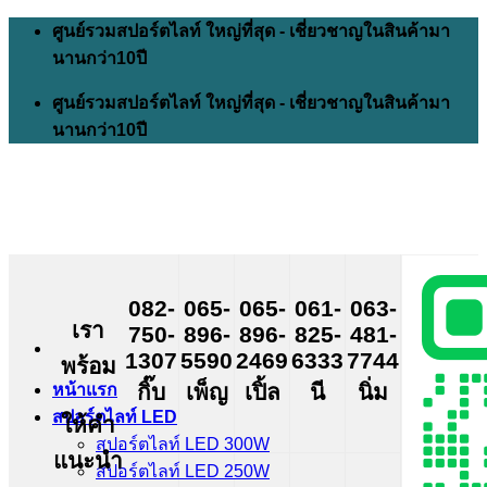
Skip
ศูนย์รวมสปอร์ตไลท์ ใหญ่ที่สุด - เชี่ยวชาญในสินค้ามา
to
นานกว่า10ปี
content
ศูนย์รวมสปอร์ตไลท์ ใหญ่ที่สุด - เชี่ยวชาญในสินค้ามา
นานกว่า10ปี
082-
065-
065-
061-
063-
เรา
750-
896-
896-
825-
481-
1307
5590
2469
6333
7744
พร้อม
กิ๊บ
เพ็ญ
เปิ้ล
นี
นิ่ม
หน้าแรก
สปอร์ตไลท์ LED
ให้คำ
สปอร์ตไลท์ LED 300W
แนะนำ
สปอร์ตไลท์ LED 250W