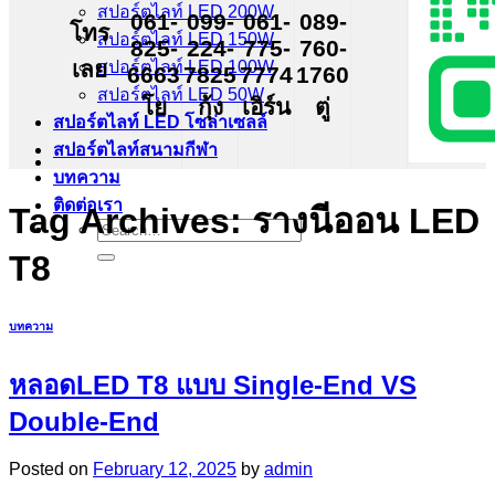
สปอร์ตไลท์ LED 200W
061-
099-
061-
089-
โทร
สปอร์ตไลท์ LED 150W
825-
224-
775-
760-
เลย
สปอร์ตไลท์ LED 100W
6663
7825
7774
1760
สปอร์ตไลท์ LED 50W
โย
กุ้ง
เอิร์น
ตู่
สปอร์ตไลท์ LED โซล่าเซลล์
สปอร์ตไลท์สนามกีฬา
บทความ
ติดต่อเรา
Tag Archives:
รางนีออน LED
Search
for:
T8
บทความ
หลอดLED T8 แบบ Single-End VS
Double-End
Posted on
February 12, 2025
by
admin