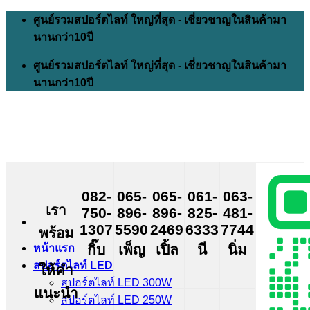
Skip
ศูนย์รวมสปอร์ตไลท์ ใหญ่ที่สุด - เชี่ยวชาญในสินค้ามา
to
นานกว่า10ปี
content
ศูนย์รวมสปอร์ตไลท์ ใหญ่ที่สุด - เชี่ยวชาญในสินค้ามา
นานกว่า10ปี
082-
065-
065-
061-
063-
เรา
750-
896-
896-
825-
481-
1307
5590
2469
6333
7744
พร้อม
กิ๊บ
เพ็ญ
เปิ้ล
นี
นิ่ม
หน้าแรก
สปอร์ตไลท์ LED
ให้คำ
สปอร์ตไลท์ LED 300W
แนะนำ
สปอร์ตไลท์ LED 250W