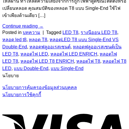
ไหลผ่าน ทำให้ลดความเสี่ยงจากการถูกไฟฟ้าดูดขณะติดตั้งหรือ
เปลี่ยนหลอด คุณสมบัติของหลอด T8 แบบ Single-End ใช้ไฟ
เข้าเพียงด้านเดียว […]
Continue reading
→
Posted in
บทความ
|
Tagged
LED T8
,
รางนีออน LED T8
,
หลอด led t8
,
หลอด T8
,
หลอดLED T8 แบบ Single-End VS
Double-End
,
หลอดฟลูออเรสเซนต์
,
หลอดฟลูออเรสเซนต์เป็น
LED T8
,
หลอดไฟ LED
,
หลอดไฟ LED ENRICH
,
หลอดไฟ
LED T8
,
หลอดไฟ LED T8 ENRICH
,
หลอดไฟ T8
,
หลอดไฟ T8
LED
,
แบบ Double-End
,
แบบ Single-End
นโยบาย
นโยบายการคุ้มครองข้อมูลส่วนบุคคล
นโยบายการใช้คุกกี้
V