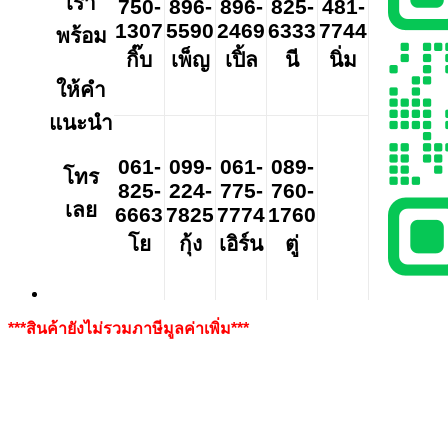
เรา
750-
896-
896-
825-
481-
1307
5590
2469
6333
7744
พร้อม
กิ๊บ
เพ็ญ
เปิ้ล
นี
นิ่ม
ให้คำ
แนะนำ
061-
099-
061-
089-
โทร
825-
224-
775-
760-
เลย
6663
7825
7774
1760
โย
กุ้ง
เอิร์น
ตู่
***สินค้ายังไม่รวมภาษีมูลค่าเพิ่ม***