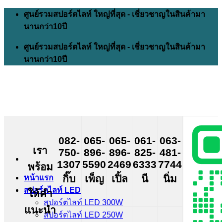
Skip
ศูนย์รวมสปอร์ตไลท์ ใหญ่ที่สุด - เชี่ยวชาญในสินค้ามา
to
นานกว่า10ปี
content
ศูนย์รวมสปอร์ตไลท์ ใหญ่ที่สุด - เชี่ยวชาญในสินค้ามา
นานกว่า10ปี
082-
065-
065-
061-
063-
เรา
750-
896-
896-
825-
481-
1307
5590
2469
6333
7744
พร้อม
กิ๊บ
เพ็ญ
เปิ้ล
นี
นิ่ม
หน้าแรก
สปอร์ตไลท์ LED
ให้คำ
สปอร์ตไลท์ LED 300W
แนะนำ
สปอร์ตไลท์ LED 250W