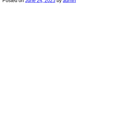
Posted on
June 24, 2025
by
admin